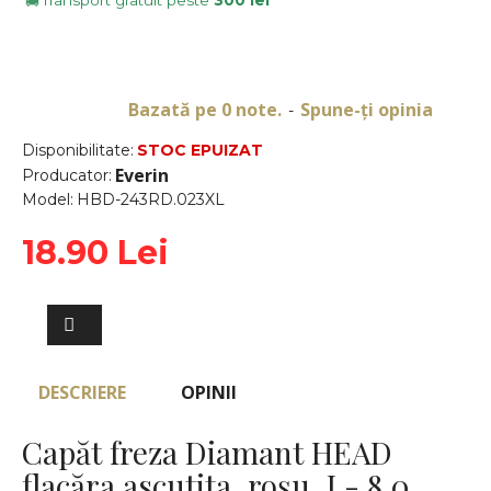
Transport gratuit peste
300 lei
🚚
Bazată pe 0 note.
Spune-ţi opinia
-
Disponibilitate:
STOC EPUIZAT
Everin
Producator:
Model:
HBD-243RD.023XL
18.90 Lei
DESCRIERE
OPINII
Capăt freza Diamant HEAD
flacăra ascutita, roșu, L- 8,0