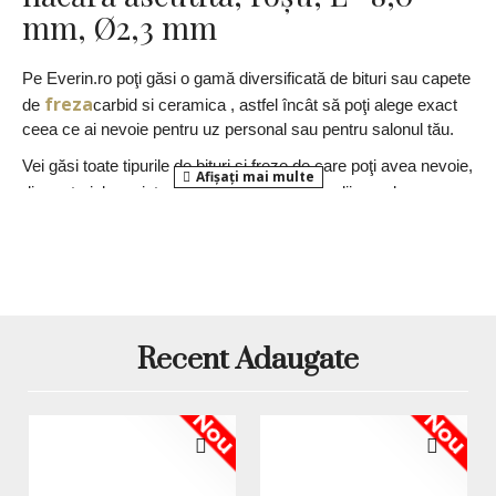
mm, Ø2,3 mm
Pe Everin.ro poţi găsi o gamă diversificată de bi
t
uri sau capete
freza
de
carbid si ceramica , astfel
î
nc
ât
s
ă
poţi alege exact
ceea ce ai nevoie pentru uz personal sau pentru salonul tău.
Vei găsi toate tipurile de bi
turi
şi freze de care poţi avea nevoie,
din materiale variate şi cu granulaţii fine, medii sau dure
Profita de calitatea everin.ro si alege doar cele mai bune
..
produse!
*Produsele prezentate sunt comercializate in ambalajul
original al producatorului. Nuanta, tonul si intensitatea
culorii pot varia in functie de monitor. Imaginile produselor
prezentate pe site sunt cu titlu de prezentare si pot diferi
Recent Adaugate
in orice mod (culoare, aspect etc.) de imaginile produselor
livrate, acestea putand prezenta abateri minore de la
pozele si descrierile prezentate pe site, acestea se pot
Nou
Nou
modifica in functie de actualizarile producatorilor fara
anuntarea prealabila a utilizatorilor.