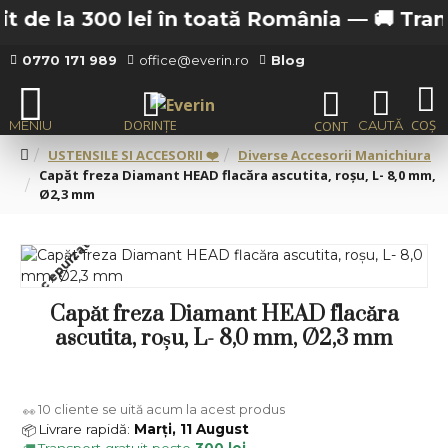
 de la 300 lei în toată România —
🚚 Transp
0770 171 989
office@everin.ro
Blog
USTENSILE SI ACCESORII ❤️
Diverse Accesorii Manichiura
Capăt freza Diamant HEAD flacăra ascutita, roșu, L- 8,0 mm,
Ø2,3 mm
Stoc epuizat
Capăt freza Diamant HEAD flacăra
ascutita, roșu, L- 8,0 mm, Ø2,3 mm
10
cliente se uită acum la acest produs
👀
Livrare rapidă:
Marți, 11 August
📦