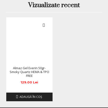
5. Cum pot pili Almaz Gel Everin după polimerizare?
Vizualizate recent
Gelul este ușor de pilit după polimerizare, facilitând
procesul de finisare și obținerea unui aspect neted.
*Produsele prezentate sunt comercializate in ambalajul
original al producatorului. Nuanta, tonul si intensitatea
culorii pot varia in functie de monitor. Imaginile produselor
prezentate pe site sunt cu titlu de prezentare si pot diferi
in orice mod (culoare, aspect etc.) de imaginile produselor
livrate, acestea putand prezenta abateri minore de la
pozele si descrierile prezentate pe site, acestea se pot
modifica in functie de actualizarile producatorilor fara
anuntarea prealabila a utilizatorilor.
Almaz Gel Everin 50gr-
Smoky Quartz HEMA & TPO
FREE
129.00 Lei
ADAUGĂ ÎN COŞ