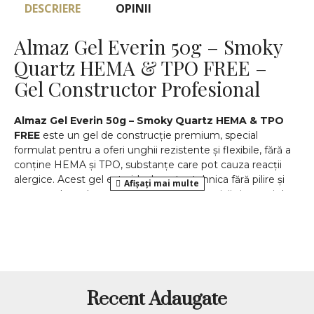
DESCRIERE
OPINII
Almaz Gel Everin 50g – Smoky
Quartz HEMA & TPO FREE –
Gel Constructor Profesional
Almaz Gel Everin 50g – Smoky Quartz HEMA & TPO
FREE
este un gel de construcție premium, special
formulat pentru a oferi unghii rezistente și flexibile, fără a
conține HEMA și TPO, substanțe care pot cauza reacții
alergice. Acest gel este ideal pentru tehnica fără pilire și
pentru saloanele care doresc să ofere servicii sigure și de
calitate clienților cu unghii sensibile.
Beneficii principale:
Fără HEMA și TPO
– potrivit pentru unghii sensibile
și pentru clienții cu alergii cunoscute la aceste
substanțe.
Recent Adaugate
Gel autonivelant
– ușor de aplicat, fără urme sau
denivelări.