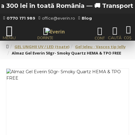
 300 lei în toată România —
🚚 Transport gra
0770 171 989
office@everin.ro
Blog
GEL UNGHII UV / LED (toate)
Gel Jeleu - Vascos tip Jelly
Almaz Gel Everin 50gr- Smoky Quartz HEMA & TPO FREE