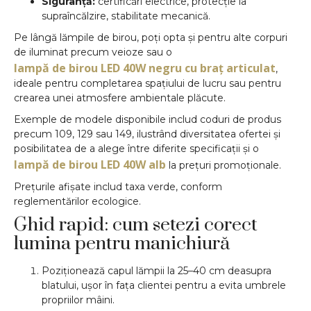
Siguranță:
certificări electrice, protecție la
supraîncălzire, stabilitate mecanică.
Pe lângă lămpile de birou, poți opta și pentru alte corpuri
de iluminat precum veioze sau o
lampă de birou LED 40W negru cu braț articulat
,
ideale pentru completarea spațiului de lucru sau pentru
crearea unei atmosfere ambientale plăcute.
Exemple de modele disponibile includ coduri de produs
precum 109, 129 sau 149, ilustrând diversitatea ofertei și
posibilitatea de a alege între diferite specificații și o
lampă de birou LED 40W alb
la prețuri promoționale.
Prețurile afișate includ taxa verde, conform
reglementărilor ecologice.
Ghid rapid: cum setezi corect
lumina pentru manichiură
Poziționează capul lămpii la 25–40 cm deasupra
blatului, ușor în fața clientei pentru a evita umbrele
propriilor mâini.