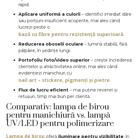
rapid.
Aplicare uniformă a culorii
– identifici imediat dâre
sau porțiuni insuficient acoperite, mai ales când
lucrezi peste o
bază cu fibre pentru rezistență superioară
.
Reducerea oboselii oculare
– lumină stabilă, fără
pâlpâire, în ședințe lungi.
Portofoliu foto/video superior
– crește încrederea
clientelor și atractivitatea online, mai ales când
evidențiezi manichiuri cu
nail art – stickere, pigmenți și pietre
.
Flux de lucru eficient
– mai puține reveniri și
retușuri, timp mai bun per clientă.
Comparativ: lampa de birou
pentru manichiură vs. lampă
UV/LED pentru polimerizare
Lampa de birou
oferă
iluminare pentru vizibilitate
, în