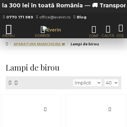
00 lei în toată România —
🚚 Transport gratu
0770 171 989
office@everin.ro
Blog
APARATURA MANICHIURA ❤️
Lampi de birou
Lampi de birou