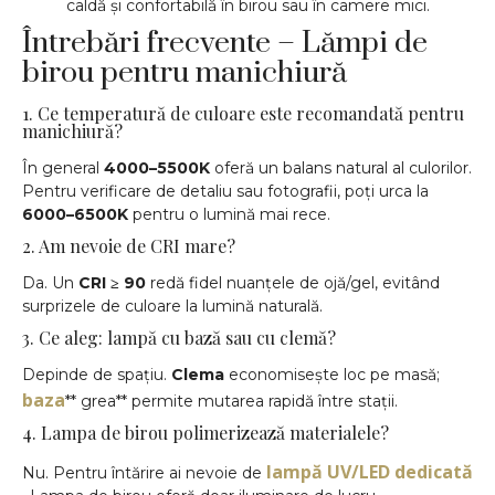
caldă și confortabilă în birou sau în camere mici.
Întrebări frecvente – Lămpi de
birou pentru manichiură
1. Ce temperatură de culoare este recomandată pentru
manichiură?
În general
4000–5500K
oferă un balans natural al culorilor.
Pentru verificare de detaliu sau fotografii, poți urca la
6000–6500K
pentru o lumină mai rece.
2. Am nevoie de CRI mare?
Da. Un
CRI ≥ 90
redă fidel nuanțele de ojă/gel, evitând
surprizele de culoare la lumină naturală.
3. Ce aleg: lampă cu bază sau cu clemă?
Depinde de spațiu.
Clema
economisește loc pe masă;
baza
** grea** permite mutarea rapidă între stații.
4. Lampa de birou polimerizează materialele?
lampă UV/LED dedicată
Nu. Pentru întărire ai nevoie de