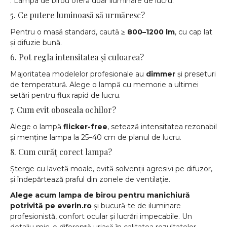
. Lampa de birou oferă doar iluminare de lucru.
5. Ce putere luminoasă să urmăresc?
Pentru o masă standard, caută
≥ 800–1200 lm
, cu cap lat
și difuzie bună.
6. Pot regla intensitatea și culoarea?
Majoritatea modelelor profesionale au
dimmer
și preseturi
de temperatură. Alege o lampă cu memorie a ultimei
setări pentru flux rapid de lucru.
7. Cum evit oboseala ochilor?
Alege o lampă
flicker-free
, setează intensitatea rezonabil
și menține lampa la 25–40 cm de planul de lucru.
8. Cum curăț corect lampa?
Șterge cu lavetă moale, evită solvenții agresivi pe difuzor,
și îndepărtează praful din zonele de ventilație.
Alege acum lampa de birou pentru manichiură
potrivită pe everin.ro
și bucură-te de iluminare
profesionistă, confort ocular și lucrări impecabile. Un
detaliu mic, o diferență uriașă în calitatea rezultatelor.