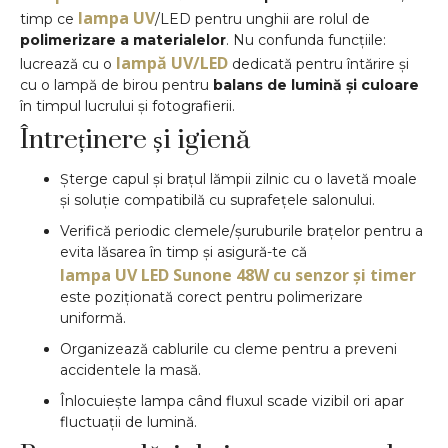
lampa UV
timp ce
/LED pentru unghii are rolul de
polimerizare a materialelor
. Nu confunda funcțiile:
lampă UV/LED
lucrează cu o
dedicată pentru întărire și
cu o lampă de birou pentru
balans de lumină și culoare
în timpul lucrului și fotografierii.
Întreținere și igienă
Șterge capul și brațul lămpii zilnic cu o lavetă moale
și soluție compatibilă cu suprafețele salonului.
Verifică periodic clemele/șuruburile brațelor pentru a
evita lăsarea în timp și asigură-te că
lampa UV LED Sunone 48W cu senzor și timer
este poziționată corect pentru polimerizare
uniformă.
Organizează cablurile cu cleme pentru a preveni
accidentele la masă.
Înlocuiește lampa când fluxul scade vizibil ori apar
fluctuații de lumină.