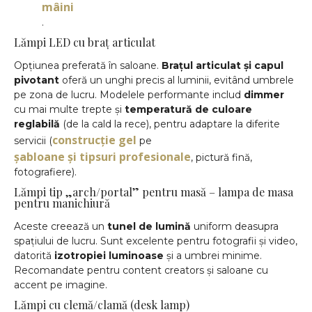
mâini
.
Lămpi LED cu braț articulat
Opțiunea preferată în saloane.
Brațul articulat și capul
pivotant
oferă un unghi precis al luminii, evitând umbrele
pe zona de lucru. Modelele performante includ
dimmer
cu mai multe trepte și
temperatură de culoare
reglabilă
(de la cald la rece), pentru adaptare la diferite
construcție gel
servicii (
pe
șabloane și tipsuri profesionale
, pictură fină,
fotografiere).
Lămpi tip „arch/portal” pentru masă – lampa de masa
pentru manichiură
Aceste creează un
tunel de lumină
uniform deasupra
spațiului de lucru. Sunt excelente pentru fotografii și video,
datorită
izotropiei luminoase
și a umbrei minime.
Recomandate pentru content creators și saloane cu
accent pe imagine.
Lămpi cu clemă/clamă (desk lamp)