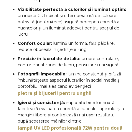
Vizibilitate perfectă a culorilor și iluminat optim:
un indice CRI ridicat și o temperatură de culoare
potrivită (neutru/rece) asigură percepția corectă a
nuanțelor și un iluminat adecvat pentru spațiul de
lucru.
Confort ocular:
lumină uniformă, fără pâlpâire,
reduce oboseala în ședințele lungi.
Precizie în lucrul de detaliu:
umbre controlate,
contur clar al zonei de lucru, pensulare mai sigură.
Fotografii impecabile:
lumina constantă și difuză
îmbunătățește aspectul lucrărilor în social media și
portofoliu, mai ales când evidențiezi
pietre și bijuterii pentru unghii
.
Igienă și consistență:
suprafața bine luminată
facilitează evaluarea corectă a cuticulei, apexului și a
marginii libere și controlează mai ușor rezultatul
după scoaterea mâinilor dintr-o
lampă UV LED profesională 72W pentru două