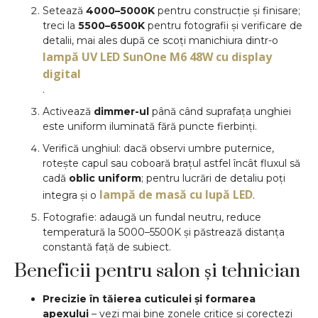
Setează
4000–5000K
pentru construcție și finisare;
treci la
5500–6500K
pentru fotografii și verificare de
detalii, mai ales după ce scoți manichiura dintr-o
lampă UV LED SunOne M6 48W cu display
digital
.
Activează
dimmer-ul
până când suprafața unghiei
este uniform iluminată fără puncte fierbinți.
Verifică unghiul: dacă observi umbre puternice,
rotește capul sau coboară brațul astfel încât fluxul să
cadă
oblic uniform
; pentru lucrări de detaliu poți
lampă de masă cu lupă LED
integra și o
.
Fotografie: adaugă un fundal neutru, reduce
temperatură la 5000–5500K și păstrează distanța
constantă față de subiect.
Beneficii pentru salon și tehnician
Precizie în tăierea cuticulei și formarea
apexului
– vezi mai bine zonele critice și corectezi