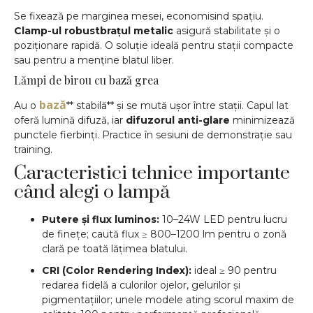
Se fixează pe marginea mesei, economisind spațiu.
Clamp-ul robustbrațul metalic
asigură stabilitate și o
poziționare rapidă. O soluție ideală pentru stații compacte
sau pentru a menține blatul liber.
Lămpi de birou cu bază grea
bază
Au o
** stabilă** și se mută ușor între stații. Capul lat
oferă lumină difuză, iar
difuzorul anti-glare
minimizează
punctele fierbinți. Practice în sesiuni de demonstrație sau
training.
Caracteristici tehnice importante
când alegi o lampă
Putere și flux luminos:
10–24W LED pentru lucru
de finețe; caută flux ≥ 800–1200 lm pentru o zonă
clară pe toată lățimea blatului.
CRI (Color Rendering Index):
ideal ≥ 90 pentru
redarea fidelă a culorilor ojelor, gelurilor și
pigmentațiilor; unele modele ating scorul maxim de