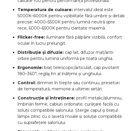
calitate 100 pentru performanță profesională.
Temperatura de culoare:
intervalul ideal este
5000K–6000K pentru vizibilitate fără umbre și detalii
precise; 4000–5500K pentru lumină neutră spre
rece, 6000–6500K pentru claritate maximă.
Flicker-free:
iluminare fără pâlpâire vizibilă, confort
ocular în lucru prelungit.
Distribuție și difuzie:
cap lat, difuzor mat/anti-
orbire pentru lumină uniformă pe toată unghia.
Ergonomie:
braț telescopic/articulat, cap pivotant
180–360°, reglaj fin al înălțimii și unghiului.
Control:
dimmer în trepte sau continuu, preseturi
de temperatură, memorie a ultimei setări.
Construcție și întreținere:
profil metalic/aluminiu,
îmbinări ferme, cabluri ordonate; curățare facilă cu
soluții compatibile salonului. Șterge capul și brațul
lămpii zilnic cu o lavetă moale și soluție compatibilă
cu suprafețele salonului.