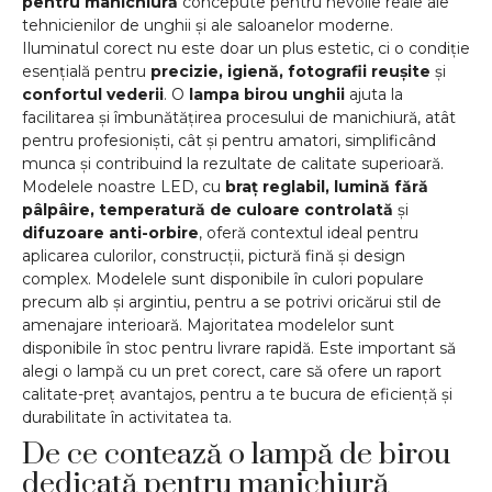
pentru manichiură
concepute pentru nevoile reale ale
tehnicienilor de unghii și ale saloanelor moderne.
Iluminatul corect nu este doar un plus estetic, ci o condiție
esențială pentru
precizie, igienă, fotografii reușite
și
confortul vederii
. O
lampa birou unghii
ajuta la
facilitarea și îmbunătățirea procesului de manichiură, atât
pentru profesioniști, cât și pentru amatori, simplificând
munca și contribuind la rezultate de calitate superioară.
Modelele noastre LED, cu
braț reglabil, lumină fără
pâlpâire, temperatură de culoare controlată
și
difuzoare anti-orbire
, oferă contextul ideal pentru
aplicarea culorilor, construcții, pictură fină și design
complex. Modelele sunt disponibile în culori populare
precum alb și argintiu, pentru a se potrivi oricărui stil de
amenajare interioară. Majoritatea modelelor sunt
disponibile în stoc pentru livrare rapidă. Este important să
alegi o lampă cu un pret corect, care să ofere un raport
calitate-preț avantajos, pentru a te bucura de eficiență și
durabilitate în activitatea ta.
De ce contează o lampă de birou
dedicată pentru manichiură