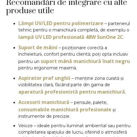
Recomandări de integrare cu alte
produse utile
Lămpi UV/LED pentru polimerizare
– partenerul
tehnic pentru o manichiură completă, de exemplu o
lampă UV LED profesională 48W SunOne 2C
.
Suport de mâini
– poziționare corectă a
încheieturii, confort pentru clientă; poți opta inclusiv
suport mână manichiură înalt negru
pentru un
pentru ergonomie maximă.
Aspirator praf unghii
– menține zona curată și
vizibilitatea clară, făcând parte din gama de
aparatură profesionistă pentru manichiură
.
Accesorii manichiură
– pensule, palete,
consumabile manichiură profesionale
și
instrumente de precizie.
Veioze – ideale pentru iluminat ambiental sau pentru
completarea spațiului de lucru, oferind o atmosferă