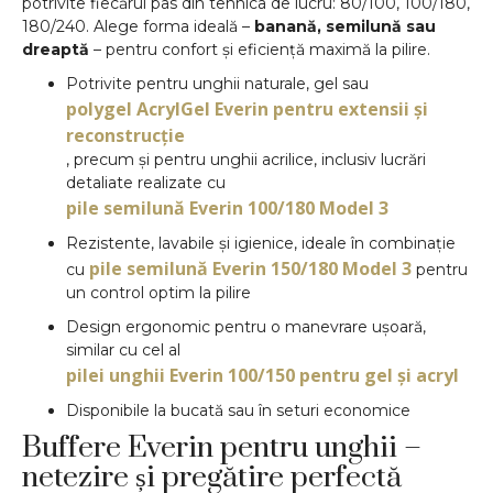
potrivite fiecărui pas din tehnica de lucru: 80/100, 100/180,
180/240. Alege forma ideală –
banană, semilună sau
dreaptă
– pentru confort și eficiență maximă la pilire.
Potrivite pentru unghii naturale, gel sau
polygel AcrylGel Everin pentru extensii și
reconstrucție
, precum și pentru unghii acrilice, inclusiv lucrări
detaliate realizate cu
pile semilună Everin 100/180 Model 3
Rezistente, lavabile și igienice, ideale în combinație
pile semilună Everin 150/180 Model 3
cu
pentru
un control optim la pilire
Design ergonomic pentru o manevrare ușoară,
similar cu cel al
pilei unghii Everin 100/150 pentru gel și acryl
Disponibile la bucată sau în seturi economice
Buffere Everin pentru unghii –
netezire și pregătire perfectă