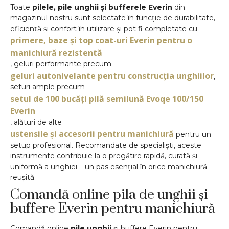
Toate
pilele, pile unghii și bufferele Everin
din
magazinul nostru sunt selectate în funcție de durabilitate,
eficiență și confort în utilizare și pot fi completate cu
primere, baze și top coat-uri Everin pentru o
manichiură rezistentă
, geluri performante precum
geluri autonivelante pentru construcția unghiilor
,
seturi ample precum
setul de 100 bucăți pilă semilună Evoqe 100/150
Everin
, alături de alte
ustensile și accesorii pentru manichiură
pentru un
setup profesional. Recomandate de specialiști, aceste
instrumente contribuie la o pregătire rapidă, curată și
uniformă a unghiei – un pas esențial în orice manichiură
reușită.
Comandă online pila de unghii și
buffere Everin pentru manichiură
Comandă online
pile unghii
și buffere Everin pentru