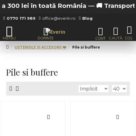
 lei în toată România —
🚚 Transport gratuit
0770 171 989
office@everin.ro
Blog
USTENSILE SI ACCESORII ❤️
Pile si buffere
Pile si buffere