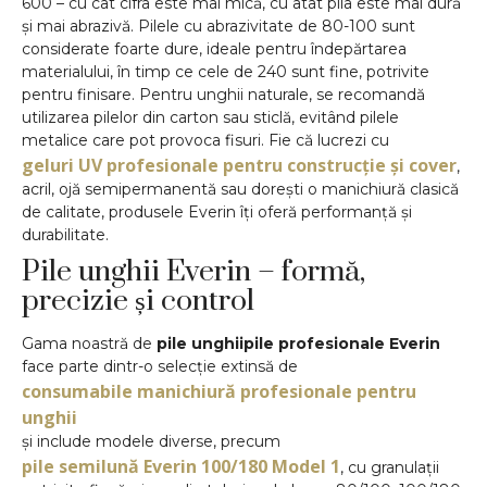
600 – cu cât cifra este mai mică, cu atât pila este mai dură
și mai abrazivă. Pilele cu abrazivitate de 80-100 sunt
considerate foarte dure, ideale pentru îndepărtarea
materialului, în timp ce cele de 240 sunt fine, potrivite
pentru finisare. Pentru unghii naturale, se recomandă
utilizarea pilelor din carton sau sticlă, evitând pilele
metalice care pot provoca fisuri. Fie că lucrezi cu
geluri UV profesionale pentru construcție și cover
,
acril, ojă semipermanentă sau dorești o manichiură clasică
de calitate, produsele Everin îți oferă performanță și
durabilitate.
Pile unghii Everin – formă,
precizie și control
Gama noastră de
pile unghiipile profesionale Everin
face parte dintr-o selecție extinsă de
consumabile manichiură profesionale pentru
unghii
și include modele diverse, precum
pile semilună Everin 100/180 Model 1
, cu granulații