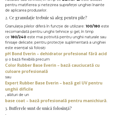
pentru matifierea și netezirea suprafeței unghiei înainte
de aplicarea produselor.
2. Ce granulație trebuie să aleg pentru pile?
Granulația pilelor diferă în funcție de utilizare:
100/180
este
recomandată pentru unghii tehnice și gel, în timp
ce
180/240
este mai potrivită pentru unghii naturale sau
finisaje delicate; pentru protecție suplimentară a unghiei
este esențial să folosiți
pH Bond Everin – dehidrator profesional fără acid
și o bază flexibilă precum
Color Rubber Base Everin – bază cauciucată cu
culoare profesională
sau
Expert Rubber Base Everin – bază gel UV pentru
unghii dificile
, alături de un
base coat – bază profesională pentru manichiură
.
3. Bufferele sunt de unică folosință?