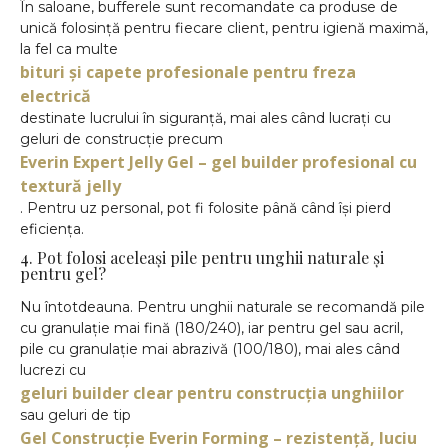
În saloane, bufferele sunt recomandate ca produse de
unică folosință pentru fiecare client, pentru igienă maximă,
la fel ca multe
bituri și capete profesionale pentru freza
electrică
destinate lucrului în siguranță, mai ales când lucrați cu
geluri de construcție precum
Everin Expert Jelly Gel – gel builder profesional cu
textură jelly
. Pentru uz personal, pot fi folosite până când își pierd
eficiența.
4. Pot folosi aceleași pile pentru unghii naturale și
pentru gel?
Nu întotdeauna. Pentru unghii naturale se recomandă pile
cu granulație mai fină (180/240), iar pentru gel sau acril,
pile cu granulație mai abrazivă (100/180), mai ales când
lucrezi cu
geluri builder clear pentru construcția unghiilor
sau geluri de tip
Gel Construcție Everin Forming – rezistență, luciu