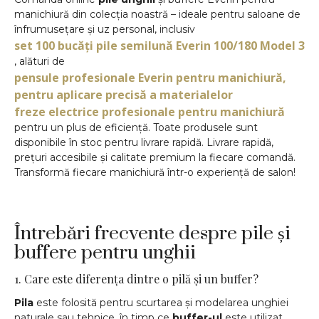
manichiură din colecția noastră – ideale pentru saloane de
înfrumusețare și uz personal, inclusiv
set 100 bucăți pile semilună Everin 100/180 Model 3
, alături de
pensule profesionale Everin pentru manichiură,
pentru aplicare precisă a materialelor
freze electrice profesionale pentru manichiură
pentru un plus de eficiență. Toate produsele sunt
disponibile în stoc pentru livrare rapidă. Livrare rapidă,
prețuri accesibile și calitate premium la fiecare comandă.
Transformă fiecare manichiură într-o experiență de salon!
#pileunghii #bufferunghii #pileprofesionale
#bufferemanichiura #manichiuraprofesionala #everin
Întrebări frecvente despre pile și
buffere pentru unghii
1. Care este diferența dintre o pilă și un buffer?
Pila
este folosită pentru scurtarea și modelarea unghiei
naturale sau tehnice, în timp ce
buffer-ul
este utilizat