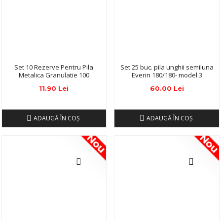
Set 10 Rezerve Pentru Pila
Set 25 buc. pila unghii semiluna
Metalica Granulatie 100
Everin 180/180- model 3
11.90 Lei
60.00 Lei
ADAUGĂ ÎN COŞ
ADAUGĂ ÎN COŞ
Nou
No