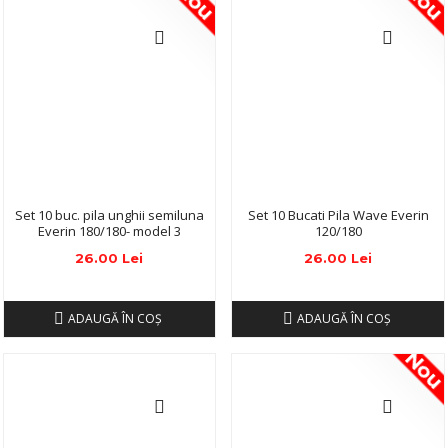
Nou
No
Set 10 buc. pila unghii semiluna
Set 10 Bucati Pila Wave Everin
Everin 180/180- model 3
120/180
26.00 Lei
26.00 Lei
ADAUGĂ ÎN COŞ
ADAUGĂ ÎN COŞ
No