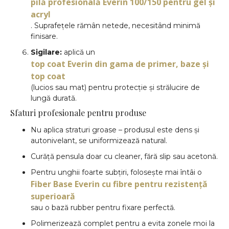
pilă profesională Everin 100/150 pentru gel și
acryl
. Suprafețele rămân netede, necesitând minimă
finisare.
Sigilare:
aplică un
top coat Everin din gama de primer, baze și
top coat
(lucios sau mat) pentru protecție și strălucire de
lungă durată.
Sfaturi profesionale pentru produse
Nu aplica straturi groase – produsul este dens și
autonivelant, se uniformizează natural.
Curăță pensula doar cu cleaner, fără slip sau acetonă.
Pentru unghii foarte subțiri, folosește mai întâi o
Fiber Base Everin cu fibre pentru rezistență
superioară
sau o bază rubber pentru fixare perfectă.
Polimerizează complet pentru a evita zonele moi la