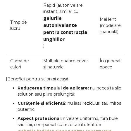
Rapid (autonivelare
instant, similar cu
gelurile
Mai lent
Timp de
autonivelante
(modelare
lucru
pentru construcția
manuală)
unghiilor
)
Gamă de
Multiple nuanțe cover
În general
culori
și naturale
opace
|Beneficii pentru salon și acasă
Reducerea timpului de aplicare:
nu necesită slip
solution sau pilire prelungită;
Curățenie și eficiență:
nu lasă reziduuri sau miros
puternic;
Aspect profesional:
nivelare uniformă, fără bule
sau linii, comparabil cu rezultatul oferit de