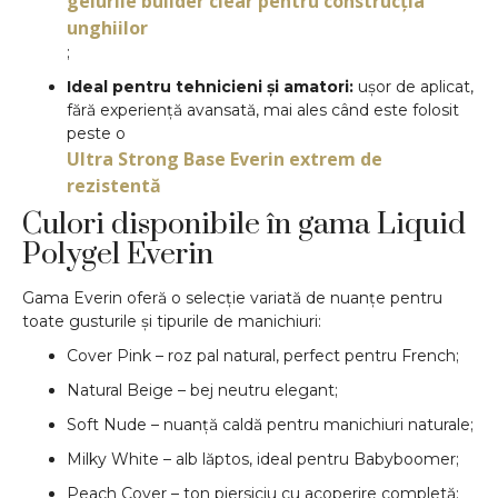
gelurile builder clear pentru construcția
unghiilor
;
Ideal pentru tehnicieni și amatori:
ușor de aplicat,
fără experiență avansată, mai ales când este folosit
peste o
Ultra Strong Base Everin extrem de
rezistentă
Culori disponibile în gama Liquid
Polygel Everin
Gama Everin oferă o selecție variată de nuanțe pentru
toate gusturile și tipurile de manichiuri:
Cover Pink – roz pal natural, perfect pentru French;
Natural Beige – bej neutru elegant;
Soft Nude – nuanță caldă pentru manichiuri naturale;
Milky White – alb lăptos, ideal pentru Babyboomer;
Peach Cover – ton piersiciu cu acoperire completă;