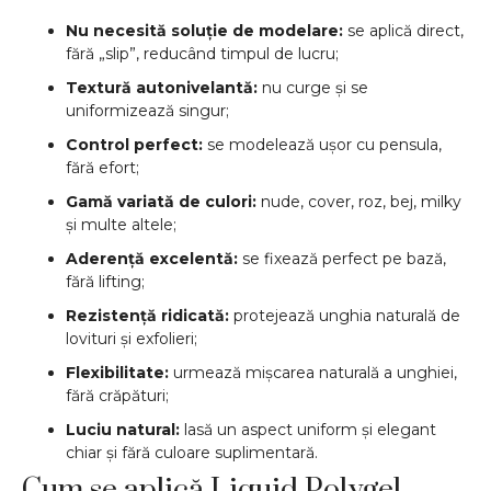
Nu necesită soluție de modelare:
se aplică direct,
fără „slip”, reducând timpul de lucru;
Textură autonivelantă:
nu curge și se
uniformizează singur;
Control perfect:
se modelează ușor cu pensula,
fără efort;
Gamă variată de culori:
nude, cover, roz, bej, milky
și multe altele;
Aderență excelentă:
se fixează perfect pe bază,
fără lifting;
Rezistență ridicată:
protejează unghia naturală de
lovituri și exfolieri;
Flexibilitate:
urmează mișcarea naturală a unghiei,
fără crăpături;
Luciu natural:
lasă un aspect uniform și elegant
chiar și fără culoare suplimentară.
Cum se aplică Liquid Polygel