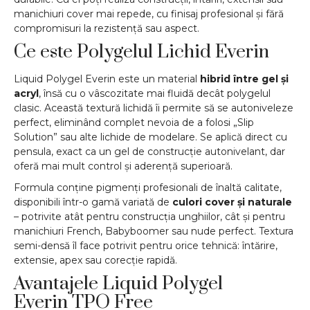
manichiuri cover mai repede, cu finisaj profesional și fără
compromisuri la rezistență sau aspect.
Ce este Polygelul Lichid Everin
Liquid Polygel Everin este un material
hibrid între gel și
acryl
, însă cu o vâscozitate mai fluidă decât polygelul
clasic. Această textură lichidă îi permite să se autoniveleze
perfect, eliminând complet nevoia de a folosi „Slip
Solution” sau alte lichide de modelare. Se aplică direct cu
pensula, exact ca un gel de construcție autonivelant, dar
oferă mai mult control și aderență superioară.
Formula conține pigmenți profesionali de înaltă calitate,
disponibili într-o gamă variată de
culori cover și naturale
– potrivite atât pentru construcția unghiilor, cât și pentru
manichiuri French, Babyboomer sau nude perfect. Textura
semi-densă îl face potrivit pentru orice tehnică: întărire,
extensie, apex sau corecție rapidă.
Avantajele Liquid Polygel
Everin TPO Free