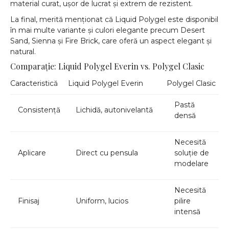
material curat, ușor de lucrat și extrem de rezistent.
La final, merită menționat că Liquid Polygel este disponibil
în mai multe variante și culori elegante precum Desert
Sand, Sienna și Fire Brick, care oferă un aspect elegant și
natural.
Comparație: Liquid Polygel Everin vs. Polygel Clasic
Caracteristică
Liquid Polygel Everin
Polygel Clasic
Pastă
Consistență
Lichidă, autonivelantă
densă
Necesită
Aplicare
Direct cu pensula
soluție de
modelare
Necesită
Finisaj
Uniform, lucios
pilire
intensă