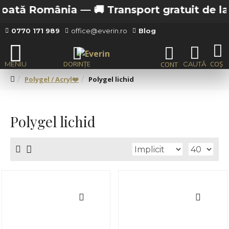
omânia —
🚚 Transport gratuit de la 200 lei i
0770 171 989
office@everin.ro
Blog
Polygel / Acryl❤️
Polygel lichid
Polygel lichid