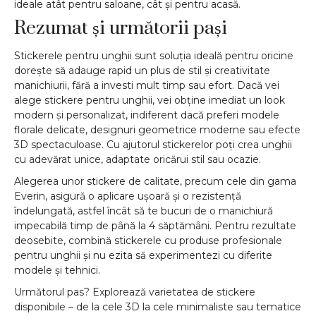
ideale atât pentru saloane, cât și pentru acasă.
Rezumat și următorii pași
Stickerele pentru unghii sunt soluția ideală pentru oricine
dorește să adauge rapid un plus de stil și creativitate
manichiurii, fără a investi mult timp sau efort. Dacă vei
alege stickere pentru unghii, vei obține imediat un look
modern și personalizat, indiferent dacă preferi modele
florale delicate, designuri geometrice moderne sau efecte
3D spectaculoase. Cu ajutorul stickerelor poți crea unghii
cu adevărat unice, adaptate oricărui stil sau ocazie.
Alegerea unor stickere de calitate, precum cele din gama
Everin, asigură o aplicare ușoară și o rezistență
îndelungată, astfel încât să te bucuri de o manichiură
impecabilă timp de până la 4 săptămâni. Pentru rezultate
deosebite, combină stickerele cu produse profesionale
pentru unghii și nu ezita să experimentezi cu diferite
modele și tehnici.
Următorul pas? Explorează varietatea de stickere
disponibile – de la cele 3D la cele minimaliste sau tematice