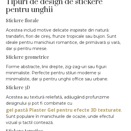
Tipuri de design de stickere
pentru unghii
Stickere florale
Acestea includ motive delicate inspirate din natură:
trandafiri, flori de cireș, frunze tropicale sau bujori. Sunt
ideale pentru manichiuri romantice, de primăvară și vară,
dar și pentru mirese.
Stickere geometrice
Forme abstracte, linii drepte, zig-zag-uri sau figuri
minimaliste. Perfecte pentru stiluri moderne și
minimaliste, dar și pentru unghii office sau urbane.
Stickere 3D
Acestea au textură reliefată, adăugând profunzime
designului și pot fi combinate cu
gel pastă Plaster Gel pentru efecte 3D texturate
.
Sunt populare în manichiurile de ocazie, unde efectul
vizual și tactil contează.
Stickere tematice