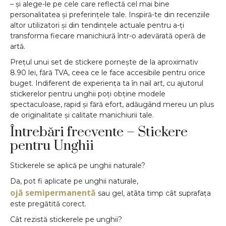
– și alege-le pe cele care reflectă cel mai bine
personalitatea și preferințele tale. Inspiră-te din recenziile
altor utilizatori și din tendințele actuale pentru a-ți
transforma fiecare manichiură într-o adevărată operă de
artă.
Prețul unui set de stickere pornește de la aproximativ
8.90 lei, fără TVA, ceea ce le face accesibile pentru orice
buget. Indiferent de experiența ta în nail art, cu ajutorul
stickerelor pentru unghii poți obține modele
spectaculoase, rapid și fără efort, adăugând mereu un plus
de originalitate și calitate manichiurii tale.
Întrebări frecvente – Stickere
pentru Unghii
Stickerele se aplică pe unghii naturale?
Da, pot fi aplicate pe unghii naturale,
ojă semipermanentă
sau gel, atâta timp cât suprafața
este pregătită corect.
Cât rezistă stickerele pe unghii?