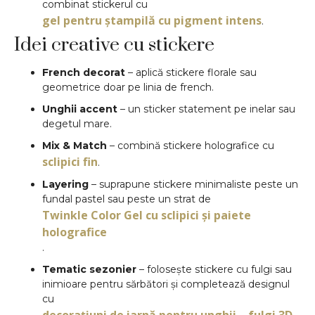
combinat stickerul cu
gel pentru ștampilă cu pigment intens
.
Idei creative cu stickere
French decorat
– aplică stickere florale sau
geometrice doar pe linia de french.
Unghii accent
– un sticker statement pe inelar sau
degetul mare.
Mix & Match
– combină stickere holografice cu
sclipici fin
.
Layering
– suprapune stickere minimaliste peste un
fundal pastel sau peste un strat de
Twinkle Color Gel cu sclipici și paiete
holografice
.
Tematic sezonier
– folosește stickere cu fulgi sau
inimioare pentru sărbători și completează designul
cu
decorațiuni de iarnă pentru unghii – fulgi 3D,