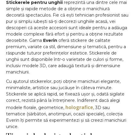
Stickerele pentru unghii
reprezintă una dintre cele mai
simple și rapide metode de a obține o manichiură
decorată spectaculos. Fie că ești tehnician profesionist sau
pur și simplu iubești să-ți decorezi unghiile acasă, vei
descoperi că aceste accesorii sunt ideale pentru a adăuga
modele complexe fără efort și pentru a obține rezultate
deosebite. Gama
Everin
oferă stickere de calitate
premium, variate ca stil, dimensiune și tematică, pentru a
răspunde tuturor preferințelor estetice. Stickerele de
unghii sunt disponibile într-o varietate de culori și forme,
inclusiv modele 3D, care adaugă textură și dimensiune
manichiurii.
Cu ajutorul stickerelor, poți obține manichiuri elegante,
minimaliste, artistice sau jucăușe în câteva minute.
Stickerele se aplică rapid, se fixează ușor și, odată sigilate
corect, rezistă până la întreținere. Indiferent dacă alegi
holografice
modele florale, geometrice,
, 3D sau
tematice (sărbători, anotimpuri, ocazii speciale), colecția
Everin îți permite să experimentezi și să creezi manichiuri
unice.