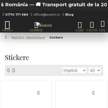
a —
🚚 Transport gratuit de la 200 lei in Buc
0770 171 989
office@everin.ro
Blog
Nail Art - Manichiura
Stickere
Stickere