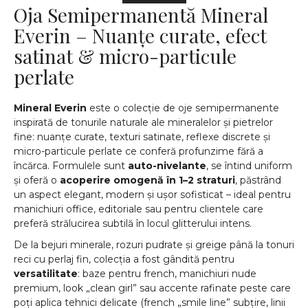
Oja Semipermanentă Mineral
Everin – Nuanțe curate, efect
satinat & micro-particule
perlate
Mineral Everin
este o colecție de oje semipermanente
inspirată de tonurile naturale ale mineralelor și pietrelor
fine: nuanțe curate, texturi satinate, reflexe discrete și
micro-particule perlate ce conferă profunzime fără a
încărca. Formulele sunt
auto-nivelante
, se întind uniform
și oferă o
acoperire omogenă în 1–2 straturi
, păstrând
un aspect elegant, modern și ușor sofisticat – ideal pentru
manichiuri office, editoriale sau pentru clientele care
preferă strălucirea subtilă în locul glitterului intens.
De la bejuri minerale, rozuri pudrate și greige până la tonuri
reci cu perlaj fin, colecția a fost gândită pentru
versatilitate
: baze pentru french, manichiuri nude
premium, look „clean girl” sau accente rafinate peste care
poți aplica tehnici delicate (french „smile line” subțire, linii