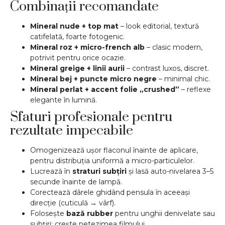
Combinații recomandate
Mineral nude + top mat
– look editorial, textură
catifelată, foarte fotogenic.
Mineral roz + micro-french alb
– clasic modern,
potrivit pentru orice ocazie.
Mineral greige + linii aurii
– contrast luxos, discret.
Mineral bej + puncte micro negre
– minimal chic.
Mineral perlat + accent folie „crushed”
– reflexe
elegante în lumină.
Sfaturi profesionale pentru
rezultate impecabile
Omogenizează ușor flaconul înainte de aplicare,
pentru distribuția uniformă a micro-particulelor.
Lucrează în
straturi subțiri
și lasă auto-nivelarea 3–5
secunde înainte de lampă.
Corectează dârele ghidând pensula în aceeași
direcție (cuticulă → vârf).
Folosește
bază rubber
pentru unghii denivelate sau
subțiri; crește netezimea filmului.