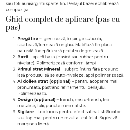
sau folii aurii/argintii sparte fin. Perlajul bazei echilibrează
compoziția.
Ghid complet de aplicare (pas cu
pas)
Pregătire
– igienizează, împinge cuticula,
scurtează/formează unghia. Matifiază fin placa
naturală, îndepărtează praful și degresează.
Bază
– aplică baza (clasică sau rubber pentru
nivelare). Polimerizează conform lămpii.
Primul strat Mineral
– subțire, întins fără presiune;
lasă produsul să se auto-niveleze, apoi polimerizează.
Al doilea strat (opțional)
– pentru acoperire mai
pronunțată, păstrând rafinamentul perlajului.
Polimerizează.
Design (opțional)
– french, micro-french, linii
metalice, folii, puncte minimaliste.
Sigilare
– top lucios pentru efect satinat-strălucitor
sau top mat pentru un rezultat catifelat. Sigilează
marginea liberă.