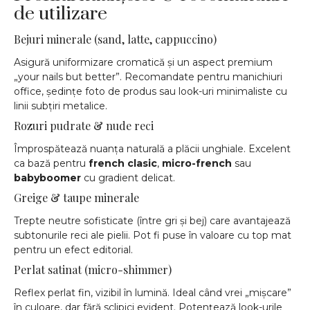
de utilizare
Bejuri minerale (sand, latte, cappuccino)
Asigură uniformizare cromatică și un aspect premium
„your nails but better”. Recomandate pentru manichiuri
office, ședințe foto de produs sau look-uri minimaliste cu
linii subțiri metalice.
Rozuri pudrate & nude reci
Împrospătează nuanța naturală a plăcii unghiale. Excelent
ca bază pentru
french clasic
,
micro-french
sau
babyboomer
cu gradient delicat.
Greige & taupe minerale
Trepte neutre sofisticate (între gri și bej) care avantajează
subtonurile reci ale pielii. Pot fi puse în valoare cu top mat
pentru un efect editorial.
Perlat satinat (micro-shimmer)
Reflex perlat fin, vizibil în lumină. Ideal când vrei „mișcare”
în culoare, dar fără sclipici evident. Potențează look-urile