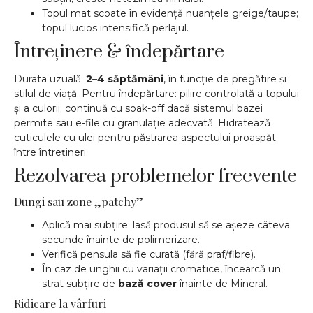
Topul mat scoate în evidență nuanțele greige/taupe;
topul lucios intensifică perlajul.
Întreținere & îndepărtare
Durata uzuală:
2–4 săptămâni
, în funcție de pregătire și
stilul de viață. Pentru îndepărtare: pilire controlată a topului
și a culorii; continuă cu soak-off dacă sistemul bazei
permite sau e-file cu granulație adecvată. Hidratează
cuticulele cu ulei pentru păstrarea aspectului proaspăt
între întrețineri.
Rezolvarea problemelor frecvente
Dungi sau zone „patchy”
Aplică mai subțire; lasă produsul să se așeze câteva
secunde înainte de polimerizare.
Verifică pensula să fie curată (fără praf/fibre).
În caz de unghii cu variații cromatice, încearcă un
strat subțire de
bază cover
înainte de Mineral.
Ridicare la vârfuri