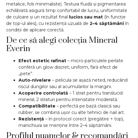
metalice, folii minimaliste). Textura fluidă și pigmentarea
echilibrată asigură timp confortabil de lucru, uniformitate
de culoare și un rezultat final
lucios sau mat
(în funcție
de top-ul ales), cu rezistență uzuală de
2–4 săptămâni
în
condiții de aplicare corectă.
De ce să alegi colecția Mineral
Everin
Efect estetic rafinat
– micro-particulele perlate
conferă un glow discret, uniform, fără efect de
„pete”.
Auto-nivelare
– pelicula se așază neted, reducând
riscul dungilor sau al acumulărilor la margini.
Acoperire controlată
– 1 strat pentru translucid
mineral, 2 straturi pentru intensitate moderată.
Compatibilitate
– perfectă pe bază clasică sau
rubber; se combină ușor cu alte tehnici de nail art.
Rezistență
– în protocol corect (pregătire + top),
manichiura se menține între 2–4 săptămâni.
Profilul nuanțelor & recomandări