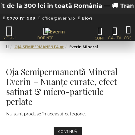
e la 300 lei în toată România —
🚚 Transport
0770 171 989
office@everin.ro
Blog
OJA SEMIPERMANENTA ❤️
Everin Mineral
Oja Semipermanentă Mineral
Everin – Nuanțe curate, efect
satinat & micro-particule
perlate
Nu sunt produse în această categorie.
CONTINUĂ