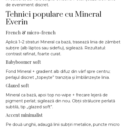
de eveniment discret.
Tehnici populare cu Mineral
Everin
French & micro-french
Aplică 1–2 straturi Mineral ca bază, trasează linia de zâmbet
subțire (alb lăptos sau sidefiu), sigilează. Rezultatul:
contrast rafinat, foarte curat.
Babyboomer soft
Fond Mineral + gradient alb difuz din vârf spre centru;
perlajul discret „topește” tranziția și îmblânzește linia.
Glazed soft
Mineral ca bază, apoi top no-wipe + frecare lejeră de
pigment perlat; sigilează din nou. Obții strălucire perlată
subtilă, tip „glazed soft”.
Accent minimalist
Pe două unghii, adaugă linii subțiri metalice, puncte micro