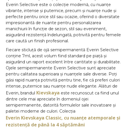
Everin Selective este o colecție modernă, cu nuanțe
vibrante, intense și puternice, precum și nuanțe nude și
perfecte pentru orice stil sau ocazie, oferind o diversitate
impresionantă de nuante pentru personalizarea
manichiurii în funcție de sezon, stil sau eveniment,
asigurând rezistență îndelungată, potrivită pentru femeile
care caută un finish profesional.
Fiecare sticluță de ojă semipermanentă Everin Selective
conține 7ml, acest volum fiind standard pe piață și
asigurând un raport excelent între cantitate și durabilitate.
Ojele semipermanente Everin Selective sunt apreciate
pentru calitatea superioara și nuanțele sale diverse. Poți
găsi rapid nuanța potrivită pentru tine, fie că preferi culori
intense, puternice sau nuanțe nude elegante. Alături de
Kievskaya
Everin, brandul
este recunoscut ca fiind unul
dintre cele mai apreciate în domeniul ojei
semipermanente, datorită formulelor sale inovatoare și
paletei moderne de culori. Colecția
Everin Kievskaya Classic, cu nuanțe atemporale și
rezistență de până la 4 săptămâni