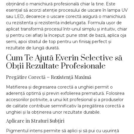
obținând o manichiură profesională chiar la tine. Este
esențial să acorzi atenție procesului de uscare în lampa UV
sau LED, deoarece o uscare corectă asigură o manichiură
cu rezistenta și rezistenta indelungata. Formula ușor de
aplicat transformă procesul într-unul simplu și intuitiv, chiar
și pentru cei aflați la început: pune strat de bază, aplica oja
semi, apoi stratul de top pentru un finisaj perfect și
rezultate de lungă durată.
Cum Te Ajută Everin Selective să
Obții Rezultate Profesionale
Pregătire Corectă = Rezistență Maximă
Matifierea și degresarea corectă a unghiei permit o
aderență optimă și previn exfolierea prematură. Folosirea
accesoriilor potrivite, a unui kit profesional și a produselor
de calitate contribuie semnificativ la pregătirea corectă a
unghiei și la obținerea unor rezultate durabile.
Aplicare în Straturi Subțiri
Pigmentul intens permite să aplici și să pui cu ușurință