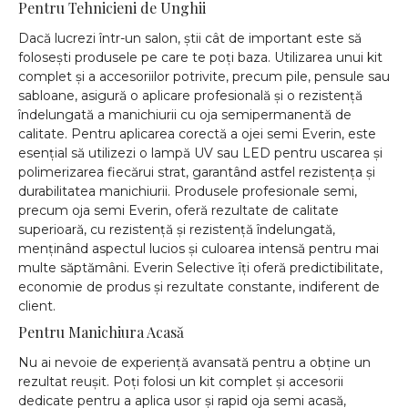
Pentru Tehnicieni de Unghii
Dacă lucrezi într-un salon, știi cât de important este să
folosești produsele pe care te poți baza. Utilizarea unui kit
complet și a accesoriilor potrivite, precum pile, pensule sau
sabloane, asigură o aplicare profesională și o rezistență
îndelungată a manichiurii cu oja semipermanentă de
calitate. Pentru aplicarea corectă a ojei semi Everin, este
esențial să utilizezi o lampă UV sau LED pentru uscarea și
polimerizarea fiecărui strat, garantând astfel rezistența și
durabilitatea manichiurii. Produsele profesionale semi,
precum oja semi Everin, oferă rezultate de calitate
superioară, cu rezistență și rezistență îndelungată,
menținând aspectul lucios și culoarea intensă pentru mai
multe săptămâni. Everin Selective îți oferă predictibilitate,
economie de produs și rezultate constante, indiferent de
client.
Pentru Manichiura Acasă
Nu ai nevoie de experiență avansată pentru a obține un
rezultat reușit. Poți folosi un kit complet și accesorii
dedicate pentru a aplica usor și rapid oja semi acasă,