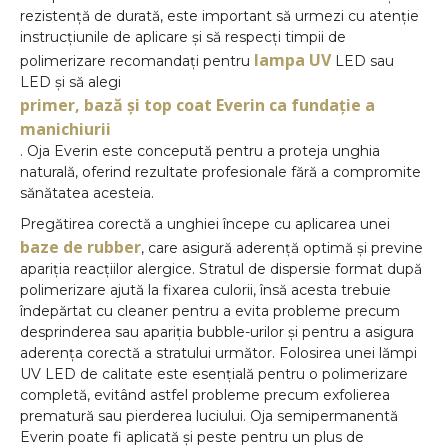
rezistență de durată, este important să urmezi cu atenție
instrucțiunile de aplicare și să respecți timpii de
lampa UV
polimerizare recomandați pentru
LED sau
LED și să alegi
primer, bază și top coat Everin ca fundație a
manichiurii
. Oja Everin este concepută pentru a proteja unghia
naturală, oferind rezultate profesionale fără a compromite
sănătatea acesteia.
Pregătirea corectă a unghiei începe cu aplicarea unei
baze de rubber
, care asigură aderență optimă și previne
apariția reacțiilor alergice. Stratul de dispersie format după
polimerizare ajută la fixarea culorii, însă acesta trebuie
îndepărtat cu cleaner pentru a evita probleme precum
desprinderea sau apariția bubble-urilor și pentru a asigura
aderența corectă a stratului următor. Folosirea unei lămpi
UV LED de calitate este esențială pentru o polimerizare
completă, evitând astfel probleme precum exfolierea
prematură sau pierderea luciului. Oja semipermanentă
Everin poate fi aplicată și peste pentru un plus de