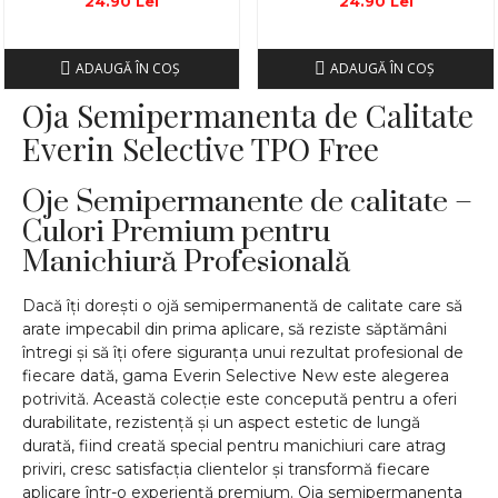
24.90 Lei
24.90 Lei
ADAUGĂ ÎN COŞ
ADAUGĂ ÎN COŞ
Oja Semipermanenta de Calitate
Everin Selective TPO Free
Oje Semipermanente de calitate –
Culori Premium pentru
Manichiură Profesională
Dacă îți dorești o ojă semipermanentă de calitate care să
arate impecabil din prima aplicare, să reziste săptămâni
întregi și să îți ofere siguranța unui rezultat profesional de
fiecare dată, gama Everin Selective New este alegerea
potrivită. Această colecție este concepută pentru a oferi
durabilitate, rezistență și un aspect estetic de lungă
durată, fiind creată special pentru manichiuri care atrag
priviri, cresc satisfacția clientelor și transformă fiecare
aplicare într-o experiență premium. Oja semipermanenta