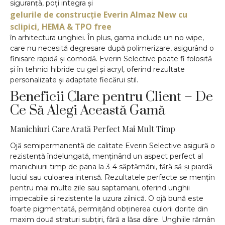
siguranță, poți integra și
gelurile de construcție Everin Almaz New cu
sclipici, HEMA & TPO free
în arhitectura unghiei. În plus, gama include un no wipe,
care nu necesită degresare după polimerizare, asigurând o
finisare rapidă și comodă. Everin Selective poate fi folosită
și în tehnici hibride cu gel și acryl, oferind rezultate
personalizate și adaptate fiecărui stil.
Beneficii Clare pentru Client – De
Ce Să Alegi Această Gamă
Manichiuri Care Arată Perfect Mai Mult Timp
Ojă semipermanentă de calitate Everin Selective asigură o
rezistență îndelungată, menținând un aspect perfect al
manichiurii timp de pana la 3-4 săptămâni, fără să-și piardă
luciul sau culoarea intensă. Rezultatele perfecte se mențin
pentru mai multe zile sau saptamani, oferind unghii
impecabile și rezistente la uzura zilnică. O ojă bună este
foarte pigmentată, permițând obținerea culorii dorite din
maxim două straturi subțiri, fără a lăsa dâre. Unghiile rămân