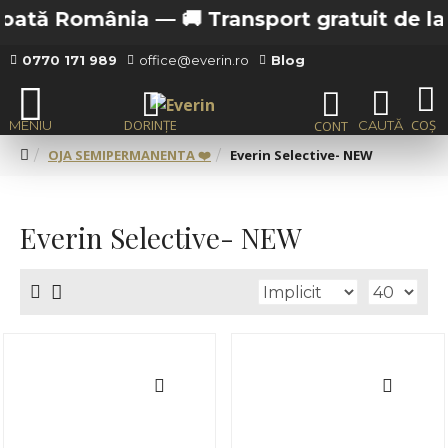
ânia —
🚚 Transport gratuit de la 200 lei in 
0770 171 989
office@everin.ro
Blog
OJA SEMIPERMANENTA ❤️
Everin Selective- NEW
Everin Selective- NEW