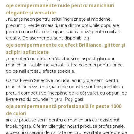
oje semipermanente nude pentru manichiuri
elegante și versatile
, nuanțe neon pentru stiluri îndrăznețe și moderne,
precum și verde smarald, una dintre opțiunile populare
pentru manichiuri de impact sau ca bază pentru nail art
creativ. De asemenea, sunt disponibile și
oje semipermanente cu efect Brilliance, glitter și
sclipiri sofisticate
, care oferă un efect strălucitor și un aspect glamour
manichiurii, subliniind versatilitatea colecției pentru orice
tip de nail art sau efecte speciale.
Gama Everin Selective include lacuri și oje semi pentru
manichiuri rezistente, iar ojele noastre sunt disponibile la
prețuri competitive, începând de la câțiva lei, cu opțiuni de
livrare rapidă oriunde în țară. Poți găsi
oja semipermanentă profesională în peste 1000
de culori
și alte produse semi pentru o manichiură cu rezistență
îndelungată. Oferim clienților noștri produse profesionale,
accesorii și servicii de calitate pentru rezultate perfecte de