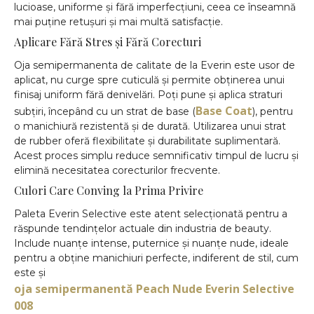
lucioase, uniforme și fără imperfecțiuni, ceea ce înseamnă
mai puține retușuri și mai multă satisfacție.
Aplicare Fără Stres și Fără Corecturi
Oja semipermanenta de calitate de la Everin este usor de
aplicat, nu curge spre cuticulă și permite obținerea unui
finisaj uniform fără denivelări. Poți pune și aplica straturi
Base Coat
subțiri, începând cu un strat de base (
), pentru
o manichiură rezistentă și de durată. Utilizarea unui strat
de rubber oferă flexibilitate și durabilitate suplimentară.
Acest proces simplu reduce semnificativ timpul de lucru și
elimină necesitatea corecturilor frecvente.
Culori Care Conving la Prima Privire
Paleta Everin Selective este atent selecționată pentru a
răspunde tendințelor actuale din industria de beauty.
Include nuanțe intense, puternice și nuanțe nude, ideale
pentru a obține manichiuri perfecte, indiferent de stil, cum
este și
oja semipermanentă Peach Nude Everin Selective
008