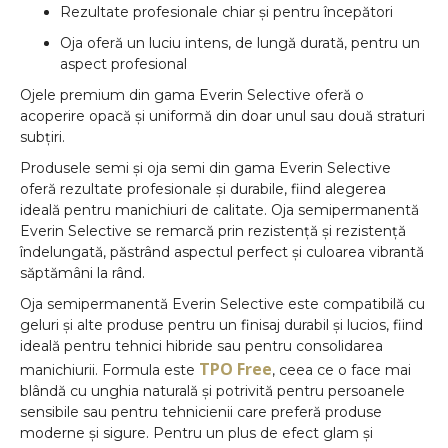
Rezultate profesionale chiar și pentru începători
Oja oferă un luciu intens, de lungă durată, pentru un
aspect profesional
Ojele premium din gama Everin Selective oferă o
acoperire opacă și uniformă din doar unul sau două straturi
subțiri.
Produsele semi și oja semi din gama Everin Selective
oferă rezultate profesionale și durabile, fiind alegerea
ideală pentru manichiuri de calitate. Oja semipermanentă
Everin Selective se remarcă prin rezistență și rezistență
îndelungată, păstrând aspectul perfect și culoarea vibrantă
săptămâni la rând.
Oja semipermanentă Everin Selective este compatibilă cu
geluri și alte produse pentru un finisaj durabil și lucios, fiind
ideală pentru tehnici hibride sau pentru consolidarea
TPO Free
manichiurii. Formula este
, ceea ce o face mai
blândă cu unghia naturală și potrivită pentru persoanele
sensibile sau pentru tehnicienii care preferă produse
moderne și sigure. Pentru un plus de efect glam și