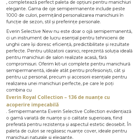
, completează perfect paleta de opțiuni pentru manichiuri
elegante. Gama de oje semipermanente include peste
1000 de culori, permițând personalizarea manichiurii în
funcție de sezon, stil și preferințe personale.
Everin Selective New nu este doar o ojă semipermanentă,
ci un instrument de lucru esențial pentru tehnicienii de
unghii care își doresc eficiență, predictibilitate și rezultate
perfecte. Pentru utilizatorii casnici, reprezintă soluția ideală
pentru manichiuri de salon realizate acasă, fără
compromisuri. Oferim kit-uri complete pentru manichiură
semipermanentă, ideale atât pentru profesioniști, cât și
pentru uz personal, precum și accesorii esențiale pentru
realizarea unei manichiuri perfecte, pe care le poți
combina cu
Everin Royal Collection – 136 de nuanțe cu
acoperire impecabilă
. Semipermanenta Everin Selective Collection evidențiază
o gamă variată de nuanțe și o calitate superioara, fiind
preferată pentru rezistența și aspectul estetic deosebit. În
paleta de culori se regăsesc nuanțe cover, ideale pentru
manichiuri naturale și elegante,