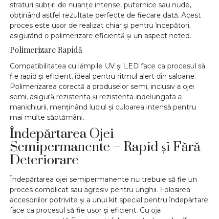
straturi subțiri de nuanțe intense, puternice sau nude,
obținând astfel rezultate perfecte de fiecare dată. Acest
proces este ușor de realizat chiar și pentru începători,
asigurând o polimerizare eficientă și un aspect neted.
Polimerizare Rapidă
Compatibilitatea cu lămpile UV și LED face ca procesul să
fie rapid și eficient, ideal pentru ritmul alert din saloane.
Polimerizarea corectă a produselor semi, inclusiv a ojei
semi, asigură rezistenta și rezistenta indelungata a
manichiurii, menținând luciul și culoarea intensă pentru
mai multe săptămâni.
Îndepărtarea Ojei
Semipermanente – Rapid și Fără
Deteriorare
Îndepărtarea ojei semipermanente nu trebuie să fie un
proces complicat sau agresiv pentru unghii. Folosirea
accesoriilor potrivite și a unui kit special pentru îndepărtare
face ca procesul să fie usor și eficient. Cu oja