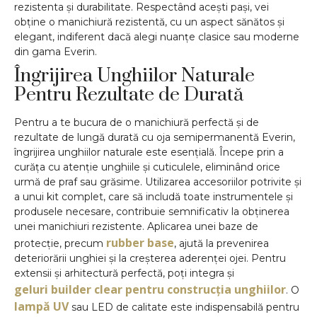
rezistenta și durabilitate. Respectând acești pași, vei
obține o manichiură rezistentă, cu un aspect sănătos și
elegant, indiferent dacă alegi nuanțe clasice sau moderne
din gama Everin.
Îngrijirea Unghiilor Naturale
Pentru Rezultate de Durată
Pentru a te bucura de o manichiură perfectă și de
rezultate de lungă durată cu oja semipermanentă Everin,
îngrijirea unghiilor naturale este esențială. Începe prin a
curăța cu atenție unghiile și cuticulele, eliminând orice
urmă de praf sau grăsime. Utilizarea accesoriilor potrivite și
a unui kit complet, care să includă toate instrumentele și
produsele necesare, contribuie semnificativ la obținerea
unei manichiuri rezistente. Aplicarea unei baze de
rubber base
protecție, precum
, ajută la prevenirea
deteriorării unghiei și la creșterea aderenței ojei. Pentru
extensii și arhitectură perfectă, poți integra și
geluri builder clear pentru construcția unghiilor
. O
lampă UV
sau LED de calitate este indispensabilă pentru