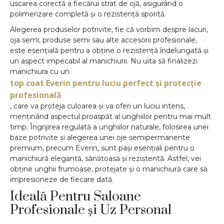
uscarea corectă a fiecărui strat de ojă, asigurând o
polimerizare completă și o rezistență sporită.
Alegerea produselor potrivite, fie că vorbim despre lacuri,
oja semi, produse semi sau alte accesorii profesionale,
este esențială pentru a obține o rezistență îndelungată și
un aspect impecabil al manichiurii. Nu uita să finalizezi
manichiura cu un
top coat Everin pentru luciu perfect și protecție
profesională
, care va proteja culoarea și va oferi un luciu intens,
menținând aspectul proaspăt al unghiilor pentru mai mult
timp. Îngrijirea regulată a unghiilor naturale, folosirea unei
baze potrivite și alegerea unei oje semipermanente
premium, precum Everin, sunt pași esențiali pentru o
manichiură elegantă, sănătoasă și rezistentă. Astfel, vei
obține unghii frumoase, protejate și o manichiură care să
impresioneze de fiecare dată.
Ideală Pentru Saloane
Profesionale și Uz Personal