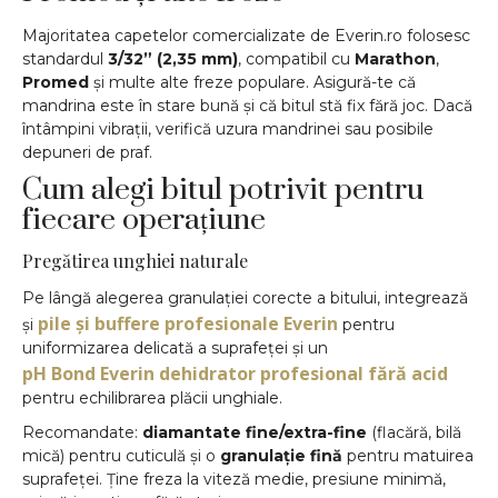
Majoritatea capetelor comercializate de Everin.ro folosesc
standardul
3/32” (2,35 mm)
, compatibil cu
Marathon
,
Promed
și multe alte freze populare. Asigură-te că
mandrina este în stare bună și că bitul stă fix fără joc. Dacă
întâmpini vibrații, verifică uzura mandrinei sau posibile
depuneri de praf.
Cum alegi bitul potrivit pentru
fiecare operațiune
Pregătirea unghiei naturale
Pe lângă alegerea granulației corecte a bitului, integrează
pile și buffere profesionale Everin
și
pentru
uniformizarea delicată a suprafeței și un
pH Bond Everin dehidrator profesional fără acid
pentru echilibrarea plăcii unghiale.
Recomandate:
diamantate fine/extra-fine
(flacără, bilă
mică) pentru cuticulă și o
granulație fină
pentru matuirea
suprafeței. Ține freza la viteză medie, presiune minimă,