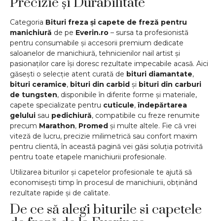
Precizie și Durabilitate
Categoria
Bituri freza și capete de freză pentru
manichiură
de pe
Everin.ro
– sursa ta profesionistă
pentru consumabile și accesorii premium dedicate
saloanelor de manichiură, tehnicienilor nail artist și
pasionaților care își doresc rezultate impecabile acasă. Aici
găsești o selecție atent curată de
bituri diamantate
,
bituri ceramice
,
bituri din carbid
și
bituri din carburi
de tungsten
, disponibile în diferite forme și materiale,
capete specializate pentru
cuticule
,
îndepărtarea
gelului
sau
pedichiură
, compatibile cu freze renumite
precum
Marathon
,
Promed
și multe altele. Fie că vrei
viteză de lucru, precizie milimetrică sau confort maxim
pentru clientă, în această pagină vei găsi soluția potrivită
pentru toate etapele manichiurii profesionale.
Utilizarea biturilor și capetelor profesionale te ajută să
economisești timp în procesul de manichiurii, obținând
rezultate rapide și de calitate.
De ce să alegi biturile si capetele