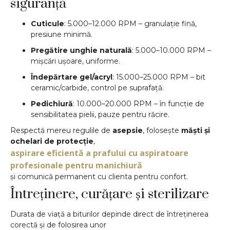
siguranță
Cuticule
: 5.000–12.000 RPM – granulație fină,
presiune minimă.
Pregătire unghie naturală
: 5.000–10.000 RPM –
mișcări ușoare, uniforme.
Îndepărtare gel/acryl
: 15.000–25.000 RPM – bit
ceramic/carbide, control pe suprafață.
Pedichiură
: 10.000–20.000 RPM – în funcție de
sensibilitatea pielii, pauze pentru răcire.
Respectă mereu regulile de
asepsie
, folosește
măști și
ochelari de protecție
,
aspirare eficientă a prafului cu aspiratoare
profesionale pentru manichiură
și comunică permanent cu clienta pentru confort.
Întreținere, curățare și sterilizare
Durata de viață a biturilor depinde direct de întreținerea
corectă și de folosirea unor