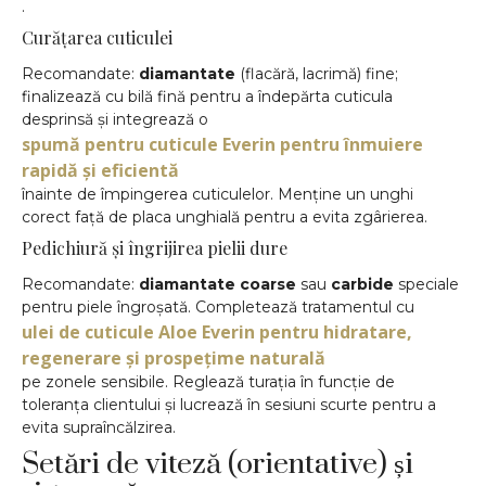
.
Curățarea cuticulei
Recomandate:
diamantate
(flacără, lacrimă) fine;
finalizează cu bilă fină pentru a îndepărta cuticula
desprinsă și integrează o
spumă pentru cuticule Everin pentru înmuiere
rapidă și eficientă
înainte de împingerea cuticulelor. Menține un unghi
corect față de placa unghială pentru a evita zgârierea.
Pedichiură și îngrijirea pielii dure
Recomandate:
diamantate coarse
sau
carbide
speciale
pentru piele îngroșată. Completează tratamentul cu
ulei de cuticule Aloe Everin pentru hidratare,
regenerare și prospețime naturală
pe zonele sensibile. Reglează turația în funcție de
toleranța clientului și lucrează în sesiuni scurte pentru a
evita supraîncălzirea.
Setări de viteză (orientative) și