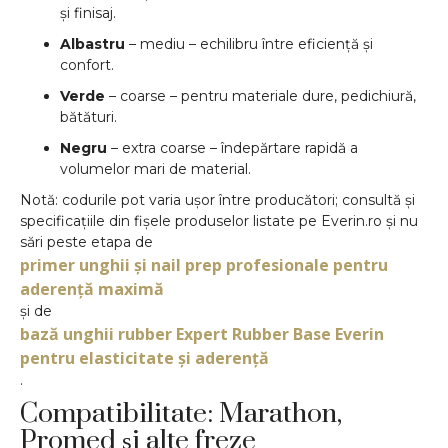
și finisaj.
Albastru
– mediu – echilibru între eficiență și
confort.
Verde
– coarse – pentru materiale dure, pedichiură,
bătături.
Negru
– extra coarse – îndepărtare rapidă a
volumelor mari de material.
Notă: codurile pot varia ușor între producători; consultă și
specificațiile din fișele produselor listate pe Everin.ro și nu
sări peste etapa de
primer unghii și nail prep profesionale pentru
aderență maximă
și de
bază unghii rubber Expert Rubber Base Everin
pentru elasticitate și aderență
.
Compatibilitate: Marathon,
Promed și alte freze