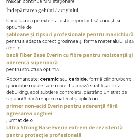
mișcări continue fără staționare.
Îndepărtarea gelului / acrylului
Când lucrezi pe extensii, este important să cunoști și
opțiunile de
șabloane și tipsuri profesionale pentru manichiură
pentru a adapta corect grosimea și forma materialului și să
alegi o
bază Fiber Base Everin cu fibre pentru rezistență și
aderență superioară
pentru structură optimă.
Recomandate:
ceramic
sau
carbide
, formă cilindru/barrel,
granulație medie spre mare. Lucrează stratificat: întâi
debulking, apoi subțiere controlată, păstrând un strat de
siguranță dacă reaplici material și aplică un
primer non-acid Everin pentru aderență fără
agresarea unghiei
, urmat de o
Ultra Strong Base Everin extrem de rezistentă
pentru protecție profesională