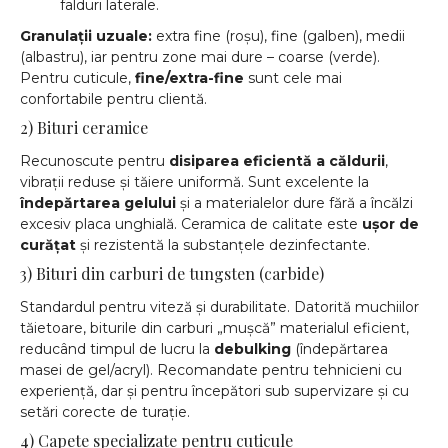
falduri laterale.
Granulații uzuale:
extra fine (roșu), fine (galben), medii
(albastru), iar pentru zone mai dure – coarse (verde).
Pentru cuticule,
fine/extra-fine
sunt cele mai
confortabile pentru clientă.
2) Bituri ceramice
Recunoscute pentru
disiparea eficientă a căldurii
,
vibrații reduse și tăiere uniformă. Sunt excelente la
îndepărtarea gelului
și a materialelor dure fără a încălzi
excesiv placa unghială. Ceramica de calitate este
ușor de
curățat
și rezistentă la substanțele dezinfectante.
3) Bituri din carburi de tungsten (carbide)
Standardul pentru viteză și durabilitate. Datorită muchiilor
tăietoare, biturile din carburi „mușcă” materialul eficient,
reducând timpul de lucru la
debulking
(îndepărtarea
masei de gel/acryl). Recomandate pentru tehnicieni cu
experiență, dar și pentru începători sub supervizare și cu
setări corecte de turație.
4) Capete specializate pentru cuticule