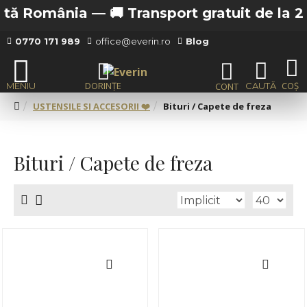
ia —
🚚 Transport gratuit de la 200 lei in Buc
0770 171 989
office@everin.ro
Blog
USTENSILE SI ACCESORII ❤️
Bituri / Capete de freza
Bituri / Capete de freza