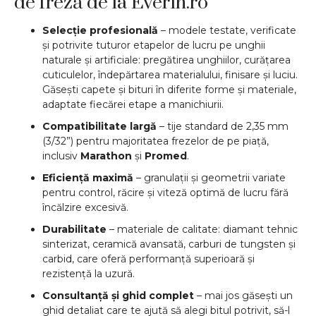
de freză de la Everin.ro
Selecție profesională
– modele testate, verificate
și potrivite tuturor etapelor de lucru pe unghii
naturale și artificiale: pregătirea unghiilor, curățarea
cuticulelor, îndepărtarea materialului, finisare și luciu.
Găsești capete și bituri în diferite forme și materiale,
adaptate fiecărei etape a manichiurii.
Compatibilitate largă
– tije standard de 2,35 mm
(3/32”) pentru majoritatea frezelor de pe piață,
inclusiv
Marathon
și
Promed
.
Eficiență maximă
– granulații și geometrii variate
pentru control, răcire și viteză optimă de lucru fără
încălzire excesivă.
Durabilitate
– materiale de calitate: diamant tehnic
sinterizat, ceramică avansată, carburi de tungsten și
carbid, care oferă performanță superioară și
rezistență la uzură.
Consultanță și ghid complet
– mai jos găsești un
ghid detaliat care te ajută să alegi bitul potrivit, să-l