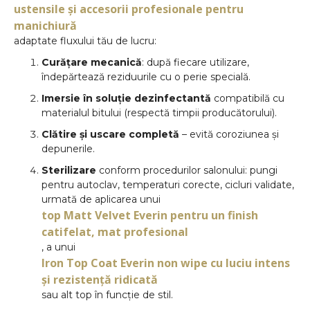
ustensile și accesorii profesionale pentru
manichiură
adaptate fluxului tău de lucru:
Curățare mecanică
: după fiecare utilizare,
îndepărtează reziduurile cu o perie specială.
Imersie în soluție dezinfectantă
compatibilă cu
materialul bitului (respectă timpii producătorului).
Clătire și uscare completă
– evită coroziunea și
depunerile.
Sterilizare
conform procedurilor salonului: pungi
pentru autoclav, temperaturi corecte, cicluri validate,
urmată de aplicarea unui
top Matt Velvet Everin pentru un finish
catifelat, mat profesional
, a unui
Iron Top Coat Everin non wipe cu luciu intens
și rezistență ridicată
sau alt top în funcție de stil.