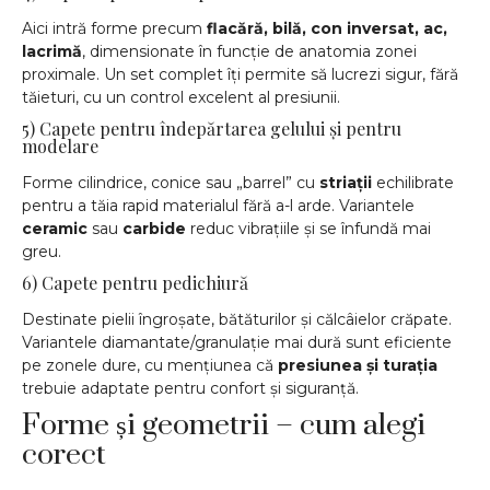
Aici intră forme precum
flacără, bilă, con inversat, ac,
lacrimă
, dimensionate în funcție de anatomia zonei
proximale. Un set complet îți permite să lucrezi sigur, fără
tăieturi, cu un control excelent al presiunii.
5) Capete pentru îndepărtarea gelului și pentru
modelare
Forme cilindrice, conice sau „barrel” cu
striații
echilibrate
pentru a tăia rapid materialul fără a-l arde. Variantele
ceramic
sau
carbide
reduc vibrațiile și se înfundă mai
greu.
6) Capete pentru pedichiură
Destinate pielii îngroșate, bătăturilor și călcâielor crăpate.
Variantele diamantate/granulație mai dură sunt eficiente
pe zonele dure, cu mențiunea că
presiunea și turația
trebuie adaptate pentru confort și siguranță.
Forme și geometrii – cum alegi
corect