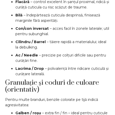
Flacără
– control excelent în șanțul proximal, ridică și
curăță cuticula cu risc scăzut de traume.
Bilă
– îndepărtează cuticula desprinsă, finisează
marginile fără asperități.
Con/con inversat
– acces facil în zonele laterale; util
pentru subunghial.
Cilindru / Barrel
– tăiere rapidă a materialului; ideal
la debulking.
Ac / Needle
– precizie pe colțuri dificile sau pentru
curățări fine.
Lacrima / Drop
– polivalență între ridicare cuticulă și
curățare laterală.
Granulație și coduri de culoare
(orientativ)
Pentru multe branduri, benzile colorate pe tijă indică
agresivitatea:
Galben / roșu
– extra fin / fin – ideal pentru cuticule