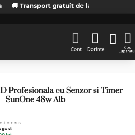
ransport gratuit de la 200 lei in Bucuresti
Cos
Cont
Dorinte
Cuparatur
Profesionala cu Senzor si Timer
SunOne 48w Alb
cest produs
August
00 lei