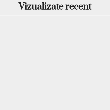
Adaptabilă diferitelo
Vizualizate recent
Siguranță în utilizare
Design ergonomi
Forma curbată și spațiul i
degetelor simultan. Lampa 
pedichiură. În plus, design
depozitarea, fiind ideală pe
mai ales când este combi
aspirator de unghii pr
lucru.
Tehnologie LED –
Tehnologia LED asigură un
o experiență confortabilă 
un plus de siguranță pot fi
timpul polimerizării.
Ideală pentru sa