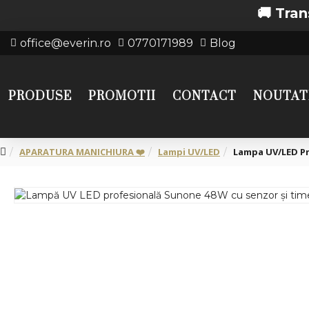
🚚 Transport gr
office@everin.ro
0770171989
Blog
PRODUSE
PROMOTII
CONTACT
NOUTAT
APARATURA MANICHIURA ❤️
Lampi UV/LED
Lampa UV/LED Pr