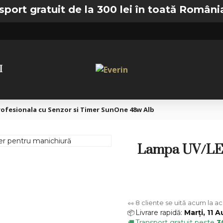
atuit de la 300 lei în toată România —
🚚 T
I
ofesionala cu Senzor si Timer SunOne 48w Alb
Lampa UV/LED 
8
cliente se uită acum la a
👀
Livrare rapidă:
Marți, 11 
📦
Transport gratuit peste
3
🚚