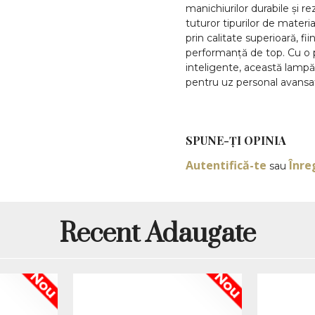
manichiurilor durabile și r
tuturor tipurilor de mater
prin calitate superioară, fii
performanță de top. Cu o p
inteligente, această lampă 
pentru uz personal avansat
preț competitiv pe piață.
Designul ergonomic, tehnol
luminii asigură rezultate 
SPUNE-ŢI OPINIA
ceea ce o face ușor de tran
economisind spațiu fără 
Autentifică-te
Înre
sau
și a ojelor semipermanente
manichiură.
Putere profesio
Recent Adaugate
uniformă
Pentru rezultate sigure și
Nou
Nou
lămpi UV/LED și acceso
polimerizare eficientă și ut