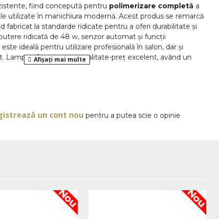
ezistente, fiind concepută pentru
polimerizare completă
a
iale utilizate în manichiura modernă. Acest produs se remarcă
nd fabricat la standarde ridicate pentru a oferi durabilitate și
utere ridicată de 48 w, senzor automat și funcții
este ideală pentru utilizare profesională în salon, dar și
. Lampa oferă un raport calitate-preț excelent, având un
OPINII
ogia LED de ultimă generație și distribuția uniformă a
constante, sigure și rapide. Lampa are un design compact,
sportat și ideală atât pentru acasă, cât și pentru salon,
a compromite performanța. De asemenea, uscarea gelurilor
gistrează un cont nou
pentru a putea scie o opinie
 este rapidă, eficientizând semnificativ procesul de
nală 48W – polimerizare completă și
 profesionale, această lampă face parte din categoria de
Nou
Nou
rii de protecție pentru manichiură
, concepute pentru
ilizare frecventă.