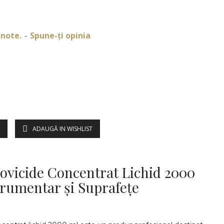
 note.
Spune-ţi opinia
-
ADAUGĂ IN WISHLIST
DESCRIERE
ovicide Concentrat Lichid 2000
trumentar și Suprafețe