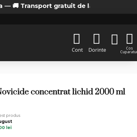
 Transport gratuit de la 200 lei in Bucuresti
Cos
Cont
Dorinte
Cuparatur
ovicide concentrat lichid 2000 ml
cest produs
August
00 lei