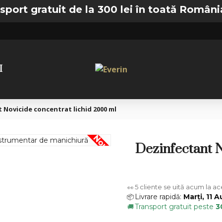
gratuit de la 300 lei în toată România —
🚚
I
 Novicide concentrat lichid 2000 ml
Nou
Dezinfectant N
5
cliente se uită acum la a
👀
Livrare rapidă:
Marți, 11 
📦
Transport gratuit peste
3
🚚