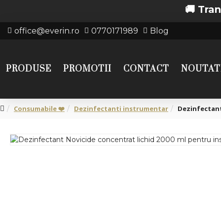
🚚 Transport 
office@everin.ro
0770171989
Blog
PRODUSE
PROMOTII
CONTACT
NOUTAT
Consumabile ❤️
Dezinfectanti instrumentar
Dezinfectant