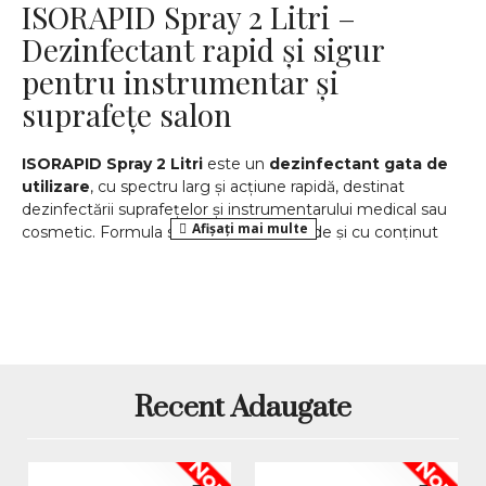
ISORAPID Spray 2 Litri –
Dezinfectant rapid și sigur
pentru instrumentar și
suprafețe salon
ISORAPID Spray 2 Litri
este un
dezinfectant gata de
utilizare
, cu spectru larg și acțiune rapidă, destinat
dezinfectării suprafețelor și instrumentarului medical sau
cosmetic. Formula sa unică, fără aldehide și cu conținut
redus de alcool, este compatibilă cu materiale sensibile și
asigură o protecție completă împotriva bacteriilor, fungilor
și virusurilor.
Avantaje principale
Pentru o strategie completă de igienă în salon, inclusiv
Recent Adaugate
pașii recomandați pentru curățare, dezinfecție și sterilizare
a instrumentarului, poți consulta ghidul nostru dedicat de
dezinfectanți pentru instrumentar pentru saloane
Nou
Nou
.