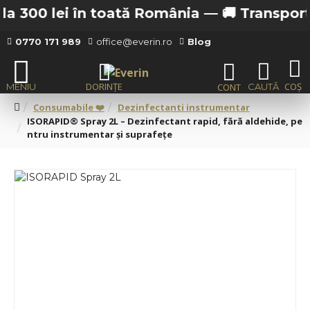
 300 lei în toată România —
🚚 Transport gra
0770 171 989
office@everin.ro
Blog
Consumabile ❤️
Dezinfectanti instrumentar
ISORAPID® Spray 2L – Dezinfectant rapid, fără aldehide, pe
ntru instrumentar și suprafețe