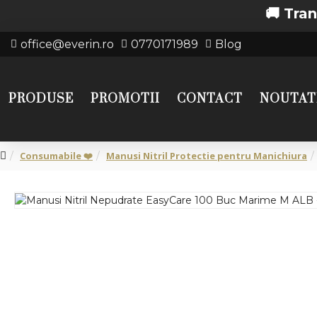
🚚 Transport g
office@everin.ro
0770171989
Blog
PRODUSE
PROMOTII
CONTACT
NOUTAT
Consumabile ❤️
Manusi Nitril Protectie pentru Manichiura