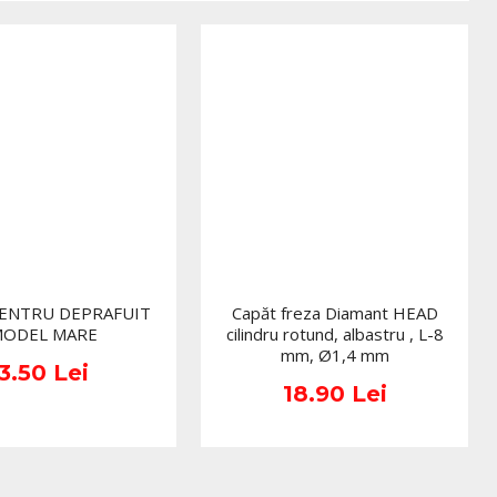
tie si confort.
te potrivite pentru utilizare profesionala;
in nitril, disponibile si in variante precum
pudrate EasyCare marime M albastru
;
gica excelenta;
lizare rapida si practica, la fel ca modelele
pudrate EasyCare marime M
Verde;
ndere mai buna;
ct profesional, dar gama include si variante colorate precum
PENTRU DEPRAFUIT
Capăt freza Diamant HEAD
ODEL MARE
cilindru rotund, albastru , L-8
udrate EasyCare marime S roz
;
mm, Ø1,4 mm
3.50 Lei
 marime M, pe langa alte optiuni de dimensiune, cum ar fi
18.90 Lei
pudrate EasyCare marime XS albastru
.
, manusile nitril sunt printre cele mai utile consumabile,
bile manichiura profesionale pentru unghii
.
a unui standard bun de igiena si ofera protectie in timpul