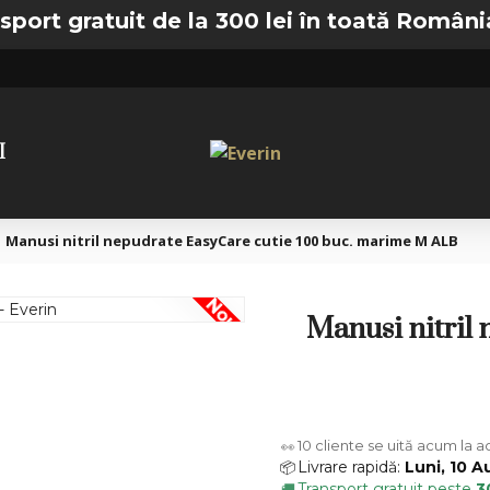
ratuit de la 300 lei în toată România —
🚚 T
I
Manusi nitril nepudrate EasyCare cutie 100 buc. marime M ALB
Nou
Manusi nitril
10
cliente se uită acum la 
👀
Livrare rapidă:
Luni, 10 A
📦
Transport gratuit peste
3
🚚