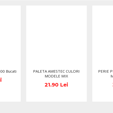
aceleasi beneficii de protec
manusi nitril nepudra
manusi de examinare d
manusi nitril ne
ofera o bariera biolo
ambidextre pentru uti
manusi nitril ne
de unica folosinta;
texturate pentru pri
culoare ALB, cu aspe
100 Bucati
PALETA AMESTEC CULORI
PERIE 
MODELE MIX
M
manusi nitril nep
i
21.90 Lei
cutie cu 100 bucati,
manusi nitril ne
Intr-un salon de manichiura
consuma
alaturi de diverse
Acestea ajuta la mentinere