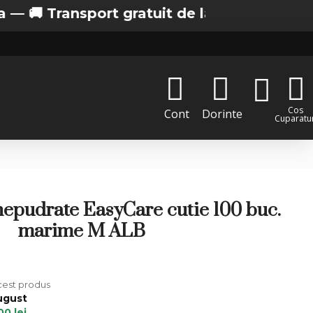
ransport gratuit de la 200 lei in Bucuresti
Cos
Cont
Dorinte
Cuparatur
 nepudrate EasyCare cutie 100 buc.
marime M ALB
acest produs
ugust
00 lei