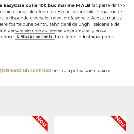
ate EasyCare cutie 100 buc marime M ALB
fac parte dintr-o
hnico-medicale oferite de Everin, disponibile în mai multe
ru a răspunde diverselor nevoi profesionale. Aceste manusi
gere foarte buna pentru tehnicienii de unghii, saloanele de
ate persoanele care au nevoie de protectie igienica in
oduse include opțiuni pentru diferite industrii, iar prețul
n raport excelent calitate-valoare.
OPINII
usi de examinare din nitril, nepudrate, in cutie de 100
LB. Avantajele acestui produs il fac foarte potrivit pentru
tati unde igiena si protectia mainilor sunt importante.
gistrează un cont nou
pentru a putea scie o opinie
nitrilul este de 3-5 ori mai rezistent la perforare și
oalergenică, fiind ideal pentru persoanele cu alergii la latex.
disponibile într-o varietate largă de produse, de la
te EasyCare marime M roz
pana la alte culori si marimi,
e diferitelor domenii.
 M, culoare ALB. Fiind de unica folosinta, aceste manusi nitril
are practica si rapida in salon sau in alte activitati unde este
Nou
Nou
ru maini, asemanator cu modele precum
te EasyCare marime S
ALB destinate celor cu mana mai
unt fabricate din nitril-butadien (NBR) și sunt considerate