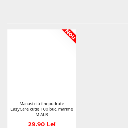
Nou
Manusi nitril nepudrate
EasyCare cutie 100 buc. marime
M ALB
29.90 Lei