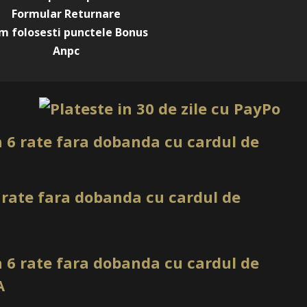
e, ceea ce le face practice si usor de utilizat.
Formular Returnare
m folosesti punctele Bonus
unica folosinta.
Anpc
oarea ALB.
utie cu 100 bucati.
 comercializate in ambalajul original al producatorului.
ea culorii pot varia in functie de monitor. Imaginile
te sunt cu titlu de prezentare si pot diferi in orice mod
maginile produselor livrate, acestea putand prezenta abateri
rierile prezentate pe site, acestea se pot modifica in
ducatorilor fara anuntarea prealabila a utilizatorilor.