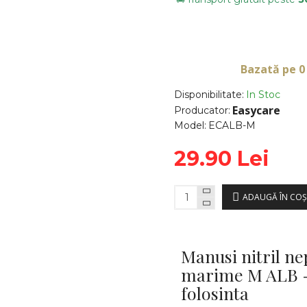
Bazată pe 0
Disponibilitate:
In Stoc
Easycare
Producator:
Model:
ECALB-M
29.90 Lei
ADAUGĂ ÎN COŞ
Manusi nitril n
marime M ALB -
folosinta