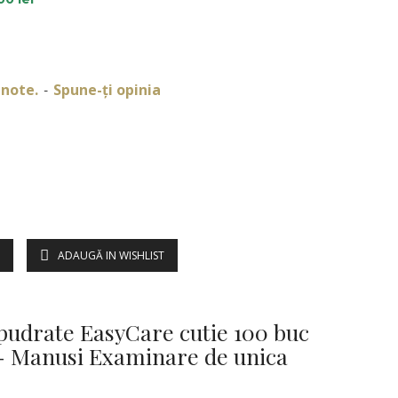
 note.
Spune-ţi opinia
-
ADAUGĂ IN WISHLIST
DESCRIERE
epudrate EasyCare cutie 100 buc
 Manusi Examinare de unica