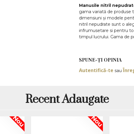
Manusile nitril nepudr
gama variată de produse te
dimensiuni și modele pent
nitril nepudrate sunt o ale
infrumusetare si pentru to
timpul lucrului. Gama de pr
competitiv în lei asigură u
Produsul este listat ca man
bucati, marime M, culoare A
SPUNE-ŢI OPINIA
salon si pentru alte activi
Autentifică-te
Înre
sau
Comparativ cu manusi latex, 
reprezintă o alternativă hip
În plus, manusi nitril sunt 
manusi nitril nepudra
Recent Adaugate
pentru a satisface cerințel
ECN-L
, in varianta marime
sunt potrivite pentru utiliz
Nou
Nou
nevoie de protectie pent
manusi nitril nepudra
mica. Manusile din nitril s