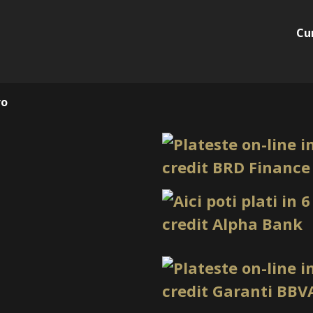
Da, manusile sunt ambidextr
Sunt de unica folosinta?
Cu
Da, aceste manusi sunt de 
Ce culoare au manusile?
Produsul este listat in cul
ro
Ce cantitate are cutia?
Produsul este listat ca o c
*Produsele prezentate sunt
Nuanta, tonul si intensitat
produselor prezentate pe si
(culoare, aspect etc.) de i
minore de la pozele si desc
functie de actualizarile pro