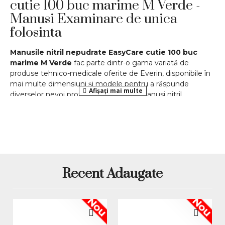
cutie 100 buc marime M Verde -
Manusi Examinare de unica
folosinta
Manusile nitril nepudrate EasyCare cutie 100 buc
marime M Verde
fac parte dintr-o gama variată de
produse tehnico-medicale oferite de Everin, disponibile în
mai multe dimensiuni și modele pentru a răspunde
diverselor nevoi profesionale. Aceste manusi nitril
nepudrate sunt o alegere foarte buna pentru tehnicienii
de unghii, saloanele de infrumusetare si pentru toate
persoanele care au nevoie de protectie igienica in timpul
lucrului. Gama de produse include opțiuni pentru diferite
industrii, iar prețul competitiv în lei asigură un raport
excelent calitate-valoare.
Recent Adaugate
Produsul este listat ca manusi de examinare din nitril,
nepudrate, in cutie de 100 bucati, marime M, culoare
Verde. Avantajele acestui produs il fac foarte potrivit
Nou
Nou
pentru salon si pentru alte activitati unde igiena si
protectia mainilor sunt importante. Comparativ cu manusi