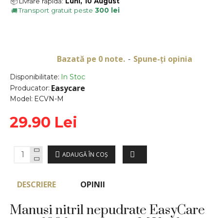
Livrare rapidă:
Luni, 10 August
📦
Transport gratuit peste
300 lei
🚚
Bazată pe 0 note.
Spune-ţi opinia
-
Disponibilitate:
In Stoc
Easycare
Producator:
Model:
ECVN-M
29.90 Lei
ADAUGĂ ÎN COŞ
DESCRIERE
OPINII
Manusi nitril nepudrate EasyCare