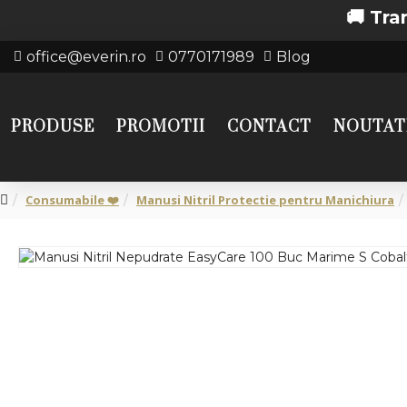
🚚 Transport
office@everin.ro
0770171989
Blog
PRODUSE
PROMOTII
CONTACT
NOUTAT
Consumabile ❤️
Manusi Nitril Protectie pentru Manichiura