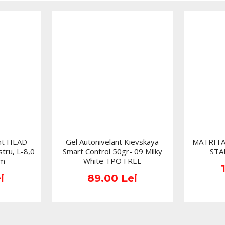
aceleasi beneficii de protec
manusi nitril nepudra
manusi de examinare d
manusi nitril ne
ofera o bariera biolo
ambidextre pentru uti
manusi nitril ne
de unica folosinta;
texturate pentru pri
culoare Cobalt, cu as
nt HEAD
Gel Autonivelant Kievskaya
MATRITA
stru, L-8,0
Smart Control 50gr- 09 Milky
STA
manusi nit
precum
mm
White TPO FREE
cutie cu 100 bucati,
i
89.00 Lei
manusi nitril ne
Intr-un salon de manichiura
consuma
alaturi de diverse
Acestea ajuta la mentinere