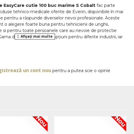
te EasyCare cutie 100 buc marime S Cobalt
fac parte
oduse tehnico-medicale oferite de Everin, disponibile în mai
e pentru a răspunde diverselor nevoi profesionale. Aceste
nt o alegere foarte buna pentru tehnicienii de unghii,
e si pentru toate persoanele care au nevoie de protectie
 Gama de produse include opțiuni pentru diferite industrii, iar
igură un raport excelent calitate-valoare.
OPINII
usi de examinare din nitril, nepudrate, in cutie de 100
obalt. Avantajele acestui produs il fac foarte potrivit pentru
tati unde igiena si protectia mainilor sunt importante.
gistrează un cont nou
pentru a putea scie o opinie
nitrilul este de 3-5 ori mai rezistent la perforare și
oalergenică, fiind ideal pentru persoanele cu alergii la latex.
disponibile într-o varietate largă de produse, de la
te EasyCare marime M roz
pana la alte culori si marimi,
e diferitelor domenii.
 S, culoare Cobalt. Fiind de unica folosinta, aceste manusi
utilizare practica si rapida in salon sau in alte activitati unde
Nou
Nou
 pentru maini, asemanator cu modele precum
te EasyCare marime S
Cobalt destinate celor cu mana mai
unt fabricate din nitril-butadien (NBR) și sunt considerate