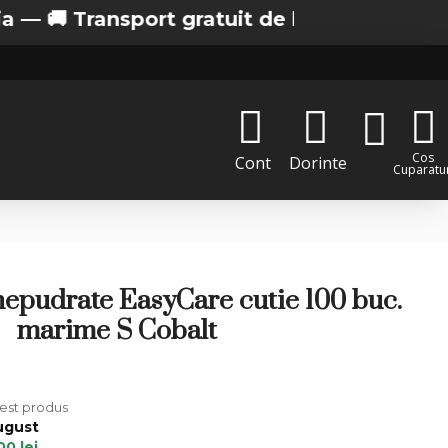
 Transport gratuit de la 200 lei in Bucurest
Cos
Cont
Dorinte
Cuparatur
 nepudrate EasyCare cutie 100 buc.
marime S Cobalt
cest produs
ugust
00 lei