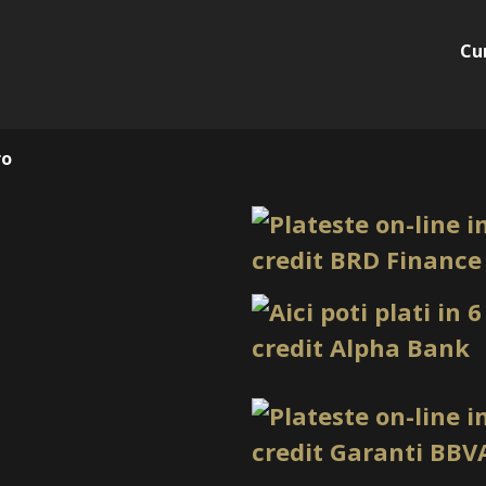
Da, manusile sunt ambidextr
Sunt de unica folosinta?
Cu
Da, aceste manusi sunt de 
Ce culoare au manusile?
Produsul este listat in cul
ro
Ce cantitate are cutia?
Produsul este listat ca o c
*Produsele prezentate sunt
Nuanta, tonul si intensitat
produselor prezentate pe si
(culoare, aspect etc.) de i
minore de la pozele si desc
functie de actualizarile pro