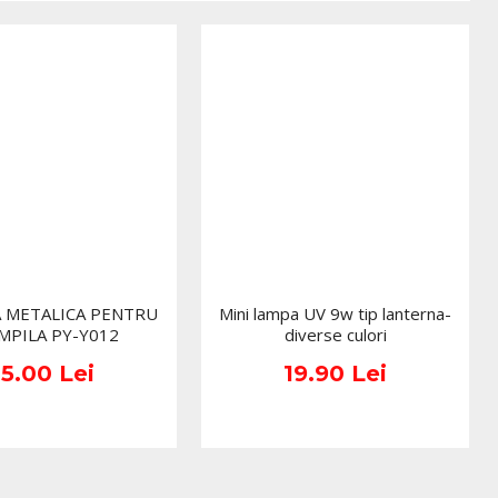
tie si confort.
te potrivite pentru utilizare profesionala;
in nitril, disponibile si in variante precum
pudrate EasyCare marime M albastru
;
gica excelenta;
lizare rapida si practica, la fel ca modelele
pudrate EasyCare marime M
Verde;
ndere mai buna;
pect profesional, dar gama include si variante colorate
 METALICA PENTRU
Mini lampa UV 9w tip lanterna-
MPILA PY-Y012
diverse culori
ril nepudrate EasyCare marime S roz
;
15.00 Lei
19.90 Lei
 marime S, pe langa alte optiuni de dimensiune, cum ar fi
pudrate EasyCare marime XS albastru
.
, manusile nitril sunt printre cele mai utile consumabile,
bile manichiura profesionale pentru unghii
.
a unui standard bun de igiena si ofera protectie in timpul