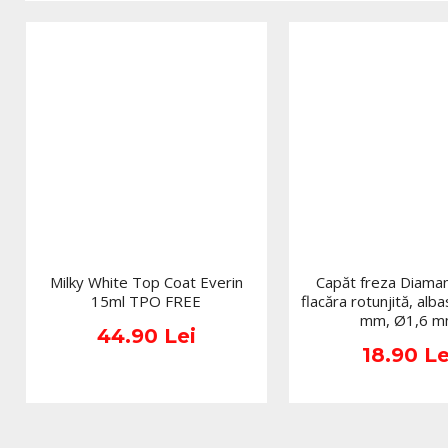
Milky White Top Coat Everin
Capăt freza Diama
15ml TPO FREE
flacăra rotunjită, alba
mm, Ø1,6 
44.90 Lei
18.90 Le