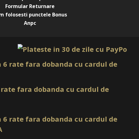
e, ceea ce le face practice si usor de utilizat.
Formular Returnare
m folosesti punctele Bonus
unica folosinta.
Anpc
oarea Cobalt.
utie cu 100 bucati.
 comercializate in ambalajul original al producatorului.
ea culorii pot varia in functie de monitor. Imaginile
te sunt cu titlu de prezentare si pot diferi in orice mod
maginile produselor livrate, acestea putand prezenta abateri
rierile prezentate pe site, acestea se pot modifica in
ducatorilor fara anuntarea prealabila a utilizatorilor.