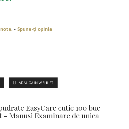
 note.
Spune-ţi opinia
-
ADAUGĂ IN WISHLIST
DESCRIERE
epudrate EasyCare cutie 100 buc
t - Manusi Examinare de unica