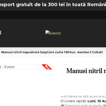
 gratuit de la 300 lei în toată România —

I
Manusi nitril nepudrate EasyCare cutie 100 buc. marime S Cobalt
Nou
Manusi nitril
8
cliente se uită acum la a
👀
Livrare rapidă:
Luni, 10 A
📦
Transport gratuit peste
3
🚚