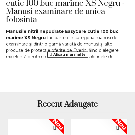
cutie 100 buc marime XS Negru -
Manusi examinare de unica
folosinta
Manusile nitril nepudrate EasyCare cutie 100 buc
marime XS Negru
fac parte din categoria manusi de
examinare și dintr-o gamă variată de manusi și alte
produse de protecție oferite de Everin, fiind o alegere
excelentă pentru tehnicienii de unghii, saloanele de
înfrumusețare și pentru toate persoanele care au nevoie
de protecție igienică în timpul lucrului. Această gamă de
manusi nitril nepudrate este disponibilă în diverse modele
și mărimi, pentru a răspunde nevoilor diferite ale
utilizatorilor. În plus, beneficiati de un pret competitiv
pentru acest produs, ceea ce îl face accesibil pentru uz
profesional sau personal.
Recent Adaugate
Produsul este listat ca manusi de examinare din nitril,
nepudrate, în cutie de 100 bucăți, mărime XS, culoare
Nou
Nou
negru. Nitrilul oferă o rezistență chimică mult superioară
latexului sau vinilului, fiind ideal pentru persoanele alergice