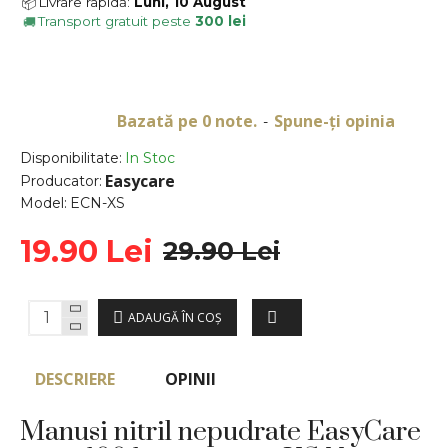
Livrare rapidă:
Luni, 10 August
📦
Transport gratuit peste
300 lei
🚚
Bazată pe 0 note.
Spune-ţi opinia
-
Disponibilitate:
In Stoc
Easycare
Producator:
Model:
ECN-XS
19.90 Lei
29.90 Lei
ADAUGĂ ÎN COŞ
DESCRIERE
OPINII
Manusi nitril nepudrate EasyCare