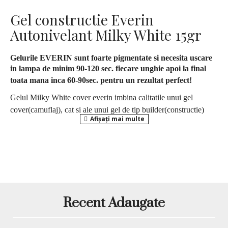
Gel constructie Everin
Autonivelant Milky White 15gr
Gelurile EVERIN sunt foarte pigmentate si necesita uscare
in lampa de minim 90-120 sec. fiecare unghie apoi la final
toata mana inca 60-90sec. pentru un rezultat perfect!
Gelul Milky White cover everin imbina calitatile unui gel
cover(camuflaj), cat si ale unui gel de tip builder(constructie)
Gelul Everin il puteti folosi pentru toate tipurile de apex: negativ,
pozitiv sau pentru French de interior.
Este autonivelant si are o densitate medie.
Este un gel de o calitate superioara, nu curge in cuticula, se
pileste usor si se usuca rapid la lampa.
Recent Adaugate
Dens, permite modelarea apexului cu usurinta.
Este potrivit pentru orice tip de unghii.