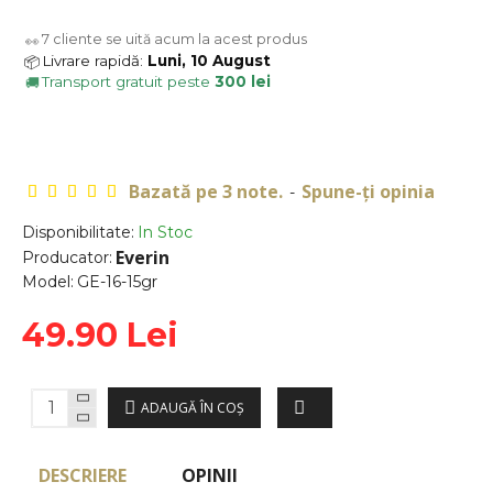
7
cliente se uită acum la acest produs
👀
Livrare rapidă:
Luni, 10 August
📦
Transport gratuit peste
300 lei
🚚
Bazată pe 3 note.
Spune-ţi opinia
-
Disponibilitate:
In Stoc
Everin
Producator:
Model:
GE-16-15gr
49.90 Lei
ADAUGĂ ÎN COŞ
DESCRIERE
OPINII