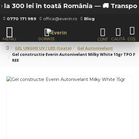
la 300 lei în toată România —
🚚 Transport g
0770 171 989
office@everin.ro
Blog
GEL UNGHII UV / LED (toate)
Gel Autonivelant
Gel constructie Everin Autonivelant Milky White 15gr TPO F
REE