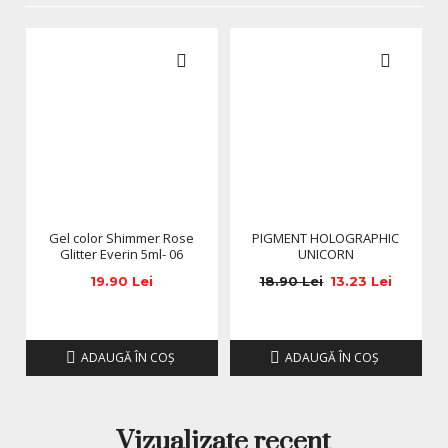
original al producatorului. Nuanta, tonul si intensitatea
culorii pot varia in functie de monitor. Imaginile produselor
prezentate pe site sunt cu titlu de prezentare si pot diferi
in orice mod (culoare, aspect etc.) de imaginile produselor
livrate, acestea putand prezenta abateri minore de la
pozele si descrierile prezentate pe site, acestea se pot
modifica in functie de actualizarile producatorilor fara
anuntarea prealabila a utilizatorilor.
Gel color Shimmer Rose
PIGMENT HOLOGRAPHIC
Glitter Everin 5ml- 06
UNICORN
19.90 Lei
18.90 Lei
13.23 Lei
ADAUGĂ ÎN COŞ
ADAUGĂ ÎN COŞ
Vizualizate recent