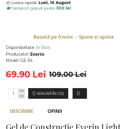
Livrare rapidă:
Luni, 10 August
📦
Transport gratuit peste
300 lei
🚚
Bazată pe 0 note.
Spune-ţi opinia
-
Disponibilitate:
In Stoc
Everin
Producator:
Model:
GE-34
69.90 Lei
109.00 Lei
ADAUGĂ ÎN COŞ
DESCRIERE
OPINII
Gel de Constructie Everin Light