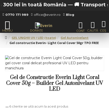
 300 lei în toată România —
🚚 Transport gra
0770 171 989
office@everin.ro
Blog
GEL UNGHII UV / LED (toate)
Gel Autonivelant
Gel constructie Everin- Light Coral Cover 50gr TPO FREE
Gel de Constructie Everin Light Coral
Cover 50g – Builder Gel Autonivelant UV
LED
6
cliente se uită acum la acest produs
👀