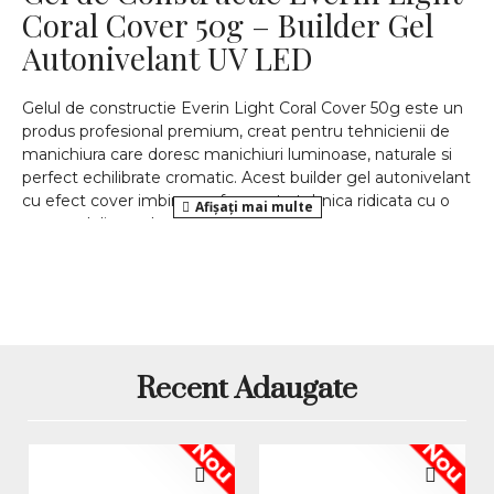
Coral Cover 50g – Builder Gel
Autonivelant UV LED
Gelul de constructie Everin Light Coral Cover 50g este un
produs profesional premium, creat pentru tehnicienii de
manichiura care doresc manichiuri luminoase, naturale si
perfect echilibrate cromatic. Acest builder gel autonivelant
cu efect cover imbina performanta tehnica ridicata cu o
nuanta delicata de coral deschis, ideala pentru
uniformizarea patului unghial si obtinerea unui aspect
proaspat si feminin.
Nuanta Light Coral Cover este subtila si calda, fiind extrem
de apreciata in manichiura profesionala pentru efectul sau
natural si elegant. Gramajul generos de 50g il face
alegerea perfecta pentru saloanele cu volum mare de
Recent Adaugate
lucru.
Caracteristici principale ale
Nou
Nou
gelului Everin Light Coral Cover