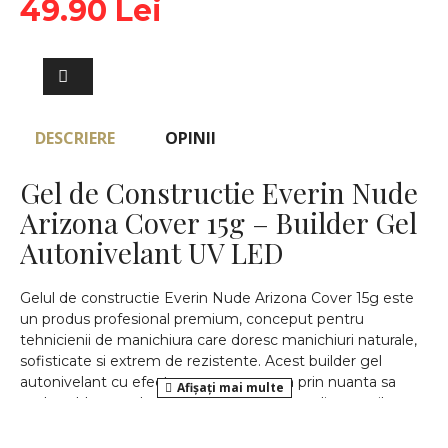
49.90 Lei
DESCRIERE
OPINII
Gel de Constructie Everin Nude
Arizona Cover 15g – Builder Gel
Autonivelant UV LED
Gelul de constructie Everin Nude Arizona Cover 15g este
un produs profesional premium, conceput pentru
tehnicienii de manichiura care doresc manichiuri naturale,
sofisticate si extrem de rezistente. Acest builder gel
autonivelant cu efect cover se remarca prin nuanta sa
nude calda, cu subtonuri delicate inspirate din tonurile
pamantii Arizona, ideala pentru uniformizarea patului
unghial si obtinerea unui aspect elegant si rafinat.