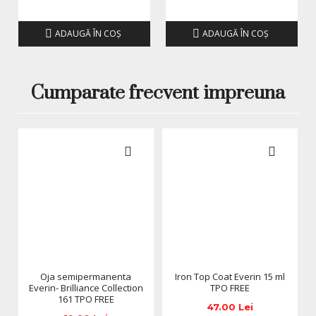
Avantajele utilizarii gelului de
constructie Everin
ADAUGĂ ÎN COŞ
ADAUGĂ ÎN COŞ
Gelul Everin Nude Arizona Cover este formulat pentru a
reduce timpul de lucru si pentru a oferi control maxim in
procesul de constructie. Autonivelarea eficienta ajuta la
Cumparate frecvent impreuna
obtinerea unui apex corect si la minimizarea pilirii.
Este un gel extrem de versatil, recomandat pentru:
Constructii pe sablon
Intarirea unghiei naturale
Realizarea apexului
French de structura
Babyboomer natural
Manichiuri nude elegante
Consistenta profesionala si
control maxim
Oja semipermanenta
Iron Top Coat Everin 15 ml
Everin- Brilliance Collection
TPO FREE
Consistenta gelului Nude Arizona Cover permite
161 TPO FREE
modelarea precisa fara curgere in laterale sau in zona
47.00 Lei