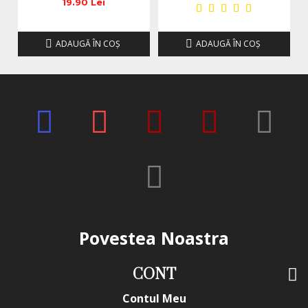
cuticulei. Gelul ramane stabil pe unghie, oferind timp
19.90 Lei
suficient pentru corectii si finisare.
Autonivelare uniforma
ADAUGĂ ÎN COŞ
ADAUGĂ ÎN COŞ
Dupa aplicare, gelul se autoniveleaza armonios, rezultand
o suprafata neteda si echilibrata. Acest lucru contribuie la
un aspect profesional si la reducerea timpului de pilire.
Rezistenta si durabilitate crescuta
Structura gelului este solida, dar flexibila, asigurand
rezistenta excelenta la socuri si uzura zilnica. Manichiura
realizata cu Everin Nude Arizona Cover isi mentine forma
si culoarea pe termen lung.
Culoarea Nude Arizona Cover –
naturalete sofisticata
Povestea Noastra
Nude Arizona Cover este o nuanta calda si eleganta,
perfecta pentru clientele care prefera unghii cu aspect
CONT
sanatos, discret si premium. Uniformizeaza patul unghial si
adauga un plus de rafinament manichiurii.
Contul Meu