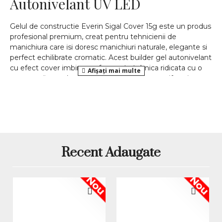
Autonivelant UV LED
Gelul de constructie Everin Sigal Cover 15g este un produs
profesional premium, creat pentru tehnicienii de
manichiura care isi doresc manichiuri naturale, elegante si
perfect echilibrate cromatic. Acest builder gel autonivelant
cu efect cover imbina performanta tehnica ridicata cu o
nuanta rafinata de roz prafuit, ideala pentru uniformizarea
patului unghial si obtinerea unui aspect delicat si sofisticat.
Nuanta Sigal Cover este extrem de apreciata in
manichiura profesionala datorita versatilitatii sale. Ofera un
look curat si natural, fiind perfecta pentru manichiuri nude,
babyboomer, french de structura si lucrari premium cu
finisaj fin.
Recent Adaugate
Caracteristici principale ale
gelului Everin Sigal Cover
Nou
Nou
Gel de constructie autonivelant profesional
Culoare Sigal Cover – roz prafuit delicat cu efect
cover