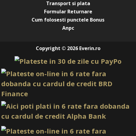
Transport si plata
Tehnicieni de manichiura profesionisti
Saloane de infrumusetare
Formular Returnare
Tehnicieni incepatori si avansati
Cum folosesti punctele Bonus
Cliente care prefera manichiuri naturale si elegante
Anpc
FAQ – Intrebari frecvente
Gelul Everin Sigal Cover este potrivit pentru
Copyright © 2026 Everin.ro
incepatori?
Da, datorita consistentei autonivelante, este usor de
aplicat chiar si pentru tehnicienii incepatori.
Este un gel cover cu acoperire buna?
Da, Sigal Cover ofera o acoperire foarte buna si
uniformizeaza perfect patul unghial.
Este potrivit pentru babyboomer?
Da, nuanta Sigal Cover este ideala pentru babyboomer si
french de structura.
Este compatibil cu lampi UV si LED?
Da, gelul se polimerizeaza eficient in ambele tipuri de