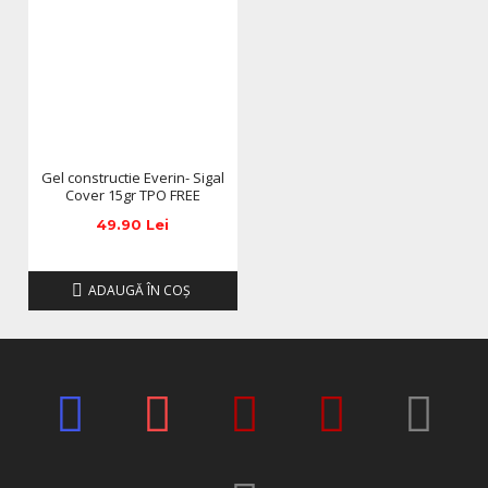
Everin Sigal Cover isi pastreaza forma si culoarea pe
termen lung, fara crapare sau exfoliere.
Culoarea Sigal Cover – eleganta
discreta si naturalete
Sigal Cover este o nuanta de roz prafuit sofisticata, ideala
pentru clientele care prefera manichiuri elegante, naturale
Gel constructie Everin- Sigal
si atent finisate. Uniformizeaza patul unghial si creeaza o
Cover 15gr TPO FREE
baza perfecta pentru manichiuri rafinate.
49.90 Lei
Este alegerea ideala pentru:
Manichiuri nude premium
ADAUGĂ ÎN COŞ
French de structura si babyboomer
Unghii cu aspect sanatos si ingrijit
Lucrari profesionale cu finisaj delicat
Compatibilitate UV LED si
polimerizare
Gelul de constructie Everin Sigal Cover este compatibil cu
toate lampile profesionale UV si LED.