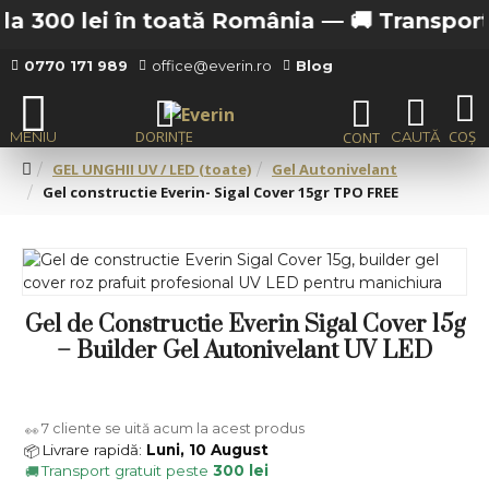
a 300 lei în toată România —
🚚 Transport gr
0770 171 989
office@everin.ro
Blog
GEL UNGHII UV / LED (toate)
Gel Autonivelant
Gel constructie Everin- Sigal Cover 15gr TPO FREE
Gel de Constructie Everin Sigal Cover 15g
– Builder Gel Autonivelant UV LED
7
cliente se uită acum la acest produs
👀
Livrare rapidă:
Luni, 10 August
📦
Transport gratuit peste
300 lei
🚚