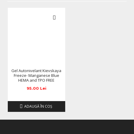
modifica in functie de actualizarile producatorilor fara
anuntarea prealabila a utilizatorilor.
Gel Autonivelant Kievskaya
Freeze- Manganese Blue
HEMA and TPO FREE
95.00 Lei
ADAUGĂ ÎN COŞ