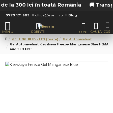
e la 300 lei în toată România —
🚚 Transport
0770 171 989
office@everin.ro
Blog
GEL UNGHII UV / LED (toate)
Gel Autonivelant
Gel Autonivelant Kievskaya Freeze- Manganese Blue HEMA
and TPO FREE