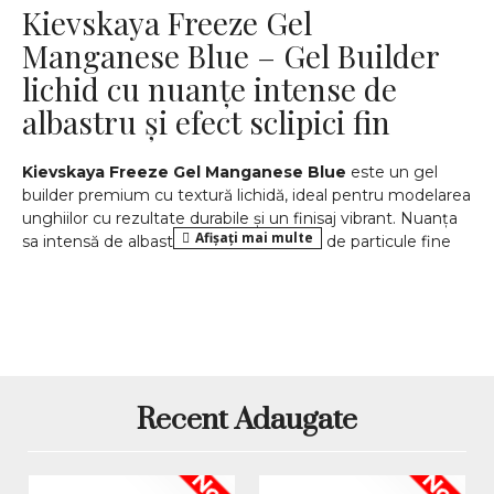
Kievskaya Freeze Gel
Manganese Blue – Gel Builder
lichid cu nuanțe intense de
albastru și efect sclipici fin
Kievskaya Freeze Gel Manganese Blue
este un gel
builder premium cu textură lichidă, ideal pentru modelarea
unghiilor cu rezultate durabile și un finisaj vibrant. Nuanța
sa intensă de albastru mangan, însoțită de particule fine
de sclipici, oferă un aspect profund, modern și plin de
eleganță, perfect pentru o manichiură spectaculoasă și
rafinată.
Caracteristici principale:
Consistență lichidă:
aplicare precisă și uniformă,
Recent Adaugate
ideală pentru modelare și finisare.
Efect sclipici fin:
particule delicate care adaugă un
luciu subtil și captivant.
Nou
Nou
Polimerizare rapidă:
întărire eficientă în lampa