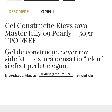
DESCRIERE
OPINII
Gel Construcție Kievskaya
Master Jelly 09 Pearly – 50gr
TPO FREE
Gel de construcție cover roz
sidefat – textură densă tip “jeleu”
și efect perlat elegant
Kievskaya Master Jelly 09 Pearly
este un
gel de
construcție profesional, fără TPO
, cu o
textură densă
tip jeleu
ce oferă control total la aplicare și modelare.
Nuanța sa
roz sidefat
combină acoperirea naturală cu un
efect discret perlat, ideal pentru manichiuri sofisticate și
feminine.
Aspect perlat, natural și