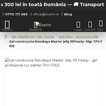
 300 lei în toată România —
🚚 Transport gra
0770 171 989
office@everin.ro
Blog
GEL UNGHII UV / LED (toate)
Gel Jeleu - Vascos tip Jelly
Gel constructie Kievskaya Master Jelly 09 Pearly- 50gr TPO F
REE