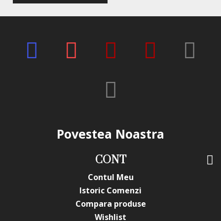
*Produsele prezentate sunt comercializate in ambalajul
original al producatorului. Nuanta, tonul si intensitatea
culorii pot varia in functie de monitor. Imaginile produselor
prezentate pe site sunt cu titlu de prezentare si pot diferi
in orice mod (culoare, aspect etc.) de imaginile produselor
livrate, acestea putand prezenta abateri minore de la
pozele si descrierile prezentate pe site, acestea se pot
modifica in functie de actualizarile producatorilor fara
anuntarea prealabila a utilizatorilor.
Povestea Noastra
CONT
Contul Meu
Istoric Comenzi
Compara produse
Wishlist