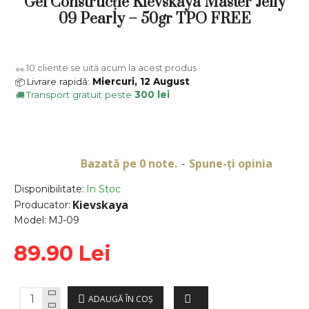
Gel Construcție Kievskaya Master Jelly
09 Pearly – 50gr TPO FREE
10
cliente se uită acum la acest produs
👀
Livrare rapidă:
Miercuri, 12 August
📦
Transport gratuit peste
300 lei
🚚
Bazată pe 0 note.
Spune-ţi opinia
-
Disponibilitate:
In Stoc
Kievskaya
Producator:
Model:
MJ-09
89.90 Lei
ADAUGĂ ÎN COŞ