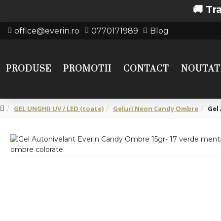
🚚 Transport 
office@everin.ro
0770171989
Blog
PRODUSE
PROMOTII
CONTACT
NOUTAT
GEL UNGHII UV / LED (toate)
Geluri Neon Candy Ombre
Gel