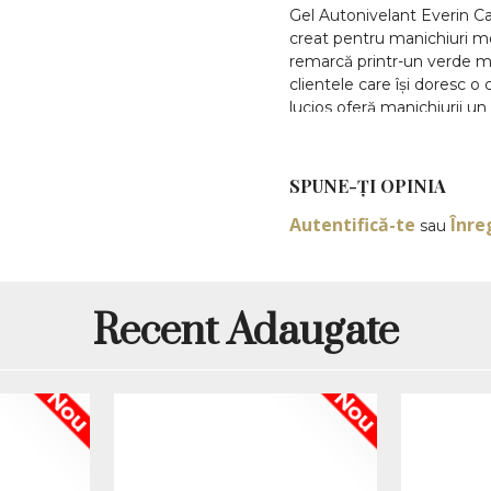
Gel Autonivelant Everin Ca
creat pentru manichiuri m
remarcă printr-un verde me
clientele care își doresc o
lucios oferă manichiurii un
de salon, designuri de vară
Produsul face parte din g
SPUNE-ŢI OPINIA
produsului este CO-17, iar 
întrețineri, acoperiri deco
Autentifică-te
Înre
sau
profesional. Este o alegere
culoare expresivă, dar mai
manichiuri candy, look-uri 
Gel verde ment
Recent Adaugate
color și designu
Candy Ombre 17 este potriv
Nou
Nou
tonurile fresh inspirate de
pentru sezonul cald, vacanțe
pastel-neon. Spre deosebir
tentă mai mentolată și ma