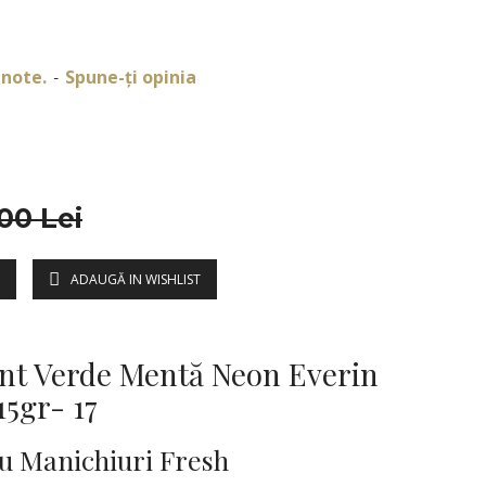
 note.
Spune-ţi opinia
-
00 Lei
ADAUGĂ IN WISHLIST
DESCRIERE
ant Verde Mentă Neon Everin
5gr- 17
u Manichiuri Fresh