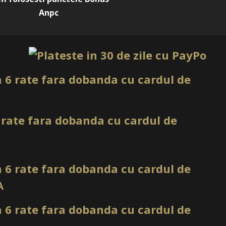
tă pentru lucrări moderne
Anpc
aletar o nuanță verde mentă cu impact vizual curat și
tru clientele care vor o manichiură fresh, modernă și diferită
clasice, dar fără să aleagă o nuanță extrem de agresivă.
euri colorate
 permite integrarea în ombre, babyboomer color și
lul poate fi combinat cu alb, nude, mint, bleu candy, galben
verde pastel pentru tranziții luminoase și moderne.
i de vară și vacanță
rivit pentru vară, vacanțe, festivaluri și ședințe foto, dar
gnuri minimaliste pe tot parcursul anului. În combinație cu
at lucios, rezultatul devine fresh, curat și foarte fotogenic.
 cu alb lăptos, nude cover, galben pastel, verde lime, mint
gintiu, folie aurie, glitter fin și top coat lucios. Poate fi
uri simple, cât și pentru designuri creative.
fii și social media