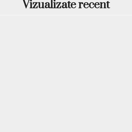
Vizualizate recent
Nuanța verde mentă se poa
aerat și foarte fotogenic. A
ședințe foto sau lucrări de 
Babyboomer color
Candy Ombre 17 poate fi fo
adăugând o tranziție verde
este fresh, delicat și actual
Accent nails tropicale
Pentru o manichiură echilib
nude cover, alb lăptos, ga
aurie, glitter fin, linii abs
Design mint cu accente ar
Pentru cliente care prefer
combina cu folie argintie, gl
este modern, luminos și uș
Caracteristici p
Candy Ombre 15