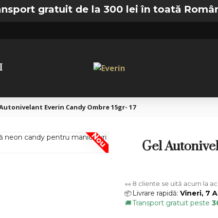
gratuit de la 300 lei în toată România —
🚚
I
 Autonivelant Everin Candy Ombre 15gr- 17
Nou
Gel Autonive
8
cliente se uită acum la a
👀
Livrare rapidă:
Vineri, 7 
📦
Transport gratuit peste
3
🚚