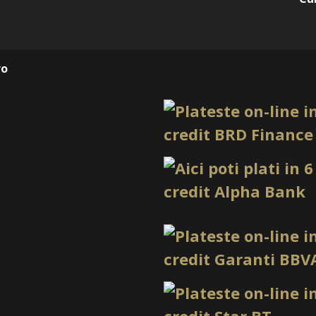
1. Culoare fresh, potrivi
Candy Ombre 17 aduce în p
luminos. Este potrivită pen
de rozurile sau nude-urile 
ro
2. Potrivit pentru degrad
Aspectul candy al nuanței
degradeuri pastel-neon. Ge
pastel, lime, argintiu sau 
3. Ideal pentru manichiur
Verdele mentă neon este pot
poate fi folosit și în desi
folie, glitter fin sau top co
4. Versatil în combinații
Produsul se combină frumos
aqua, bleu candy, lila pal, ar
adaptat atât pentru manichi
5. Potrivit pentru fotogra