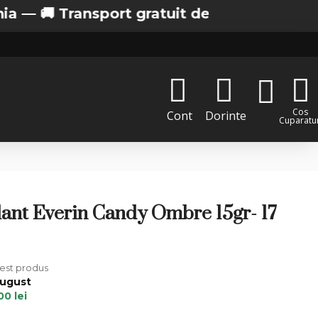
 Transport gratuit de la 200 lei in Bucuresti
Cos
Cont
Dorinte
Cuparatur
lant Everin Candy Ombre 15gr- 17
cest produs
August
00 lei