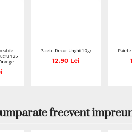
rotunjit, coffin sau baller
alb, linii fine, folie rose g
De ce să alegi A
TPO Free?
Acryl gel profesional 
eabile
Paiete Decor Unghii 10gr
Paiete
Produs TPO Free, po
Lucru 125
lucru;
12.90 Lei
 Orange
Nuanță roz baby, del
i
Cantitate practică de
Model produs: AEV-4
Combină rezistența acr
Potrivit pentru salon, 
umparate frecvent impreu
Ideal pentru french,
Se lucrează cu pensul
Se polimerizează în