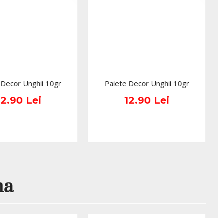
ina, nuanța roz baby devine o bază excelentă pentru french
old, glitter fin, decoruri romantice sau top coat lucios.
cryl Gel Everin 30gr- Pink Ilussion
pentru construcții și extensii de unghii;
 Decor Unghii 10gr
Paiete Decor Unghii 10gr
trivit pentru sisteme premium, inovatoare si moderne de
12.90 Lei
12.90 Lei
icată, feminină și luminoasă;
 30gr;
3;
ylului cu flexibilitatea gelului;
întreținere, apex, extensii și corecții;
na
 babyboomer, nude look roz, manichiuri romantice și bridal;
ă și soluție specială pentru polygel;
 lampă UV/LED.