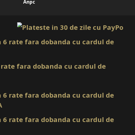
Anpc
trucții, extensii, apex, întreținere, corecții, întărirea unghiei
rale și nail art profesional
 tehnicienii de unghii
modelării
te modelarea materialului în ritmul tehnicianului. Produsul nu
a construirea corectă a apexului, la controlul lateralei și la
ibrate.
ilă
e potrivită pentru multe tipuri de cliente, deoarece oferă un
 elegant. Poate fi purtat simplu sau folosit ca bază pentru
cții rezistente
ntru combinația dintre rezistență și flexibilitate. Poate fi
reținere și lucrări care trebuie să reziste până la următoarea
gel ultra clear profesional
poate completa perfect baza
nzime sau încapsulări.