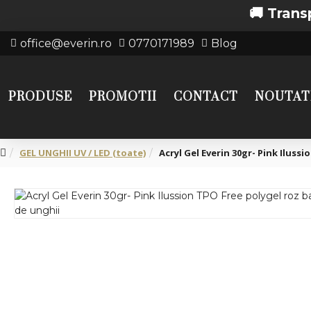
🚚 Transport gra
office@everin.ro
0770171989
Blog
PRODUSE
PROMOTII
CONTACT
NOUTAT
GEL UNGHII UV / LED (toate)
Acryl Gel Everin 30gr- Pink Ilussi