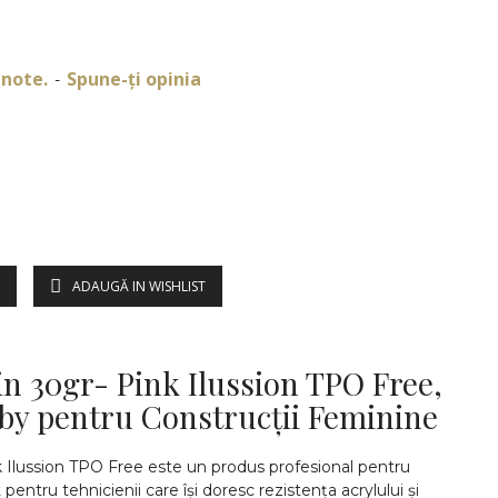
 note.
Spune-ţi opinia
-
ADAUGĂ IN WISHLIST
DESCRIERE
in 30gr- Pink Ilussion TPO Free,
by pentru Construcții Feminine
k Ilussion TPO Free este un produs profesional pentru
 pentru tehnicienii care își doresc rezistența acrylului și