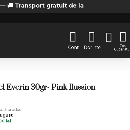
ansport gratuit de la 200 lei in Bucuresti
Cos
Cont
Dorinte
Cuparatur
el Everin 30gr- Pink Ilussion
acest produs
August
00 lei