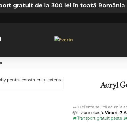
tuit de la 300 lei în toată România —
🚚 Tr
I
on
Acryl G
10
cliente se uită acum la 
👀
Livrare rapidă:
Vineri, 7 
📦
Transport gratuit peste
3
🚚