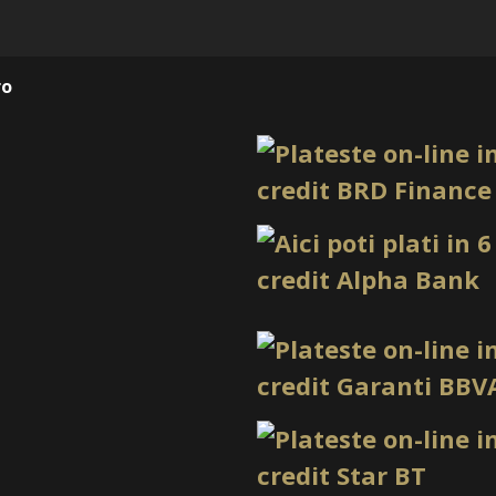
Utilizare
Cons
recomandată
natu
ro
Beneficii pentru
1. Control bun în timpul 
Textura de acryl gel permi
curge rapid, ceea ce ajută l
obținerea unei forme echil
2. Nuanță roz baby versat
Pink Ilussion este o culoar
aspect feminin, luminos și
designuri sofisticate.
3. Potrivit pentru constru
Acryl gelul este apreciat pe
folosit pentru extensii, înt
acryl 
programare, iar un
roz pentru efecte de profu