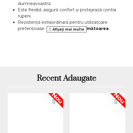
dumneavoastră.
Este flexibil, asigură confort și protejează contra
ruperii.
Rezistență extraordinară pentru utilizatoare
pretențioase.
Rezistă până la următoarea
intretinere!
Nu are miros chimic, care se simte când lucrați cu
acrylul.
Manipulare simplă potrivit imaginației
dumneavoastră.
Ideal pentru profesioniști.
Potrivit pentru lucrul acasa sau la salon.
Recent Adaugate
CE ESTE POLYGEL? TOT CE ESTE MAI BUN DIN GEL
ȘI ACRYL!
Nou
Nou
Gelul Poly UV/LED combină tot ce este mai bun din
sistemul cu gel și acryl. Specialiștii din domeniul unghiilor
au venit cu așa-zisa ”calea de mijloc dulce”, care le
permite utilizatoarelor să creeze un modelaj care are
rezistența
și
durabilitatea
acrylului și, cu toate
acestea
,
este
flexibil
ca gelul.