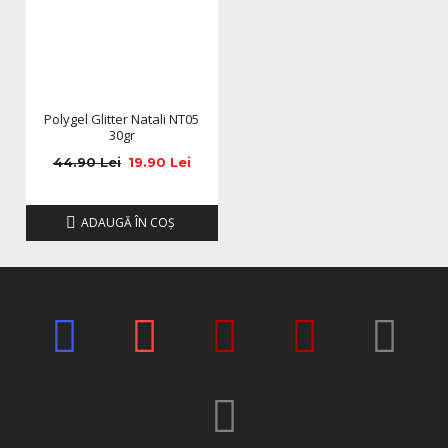
Polygel Glitter Natali NT05
30gr
44.90 Lei
19.90 Lei
ADAUGĂ ÎN COŞ