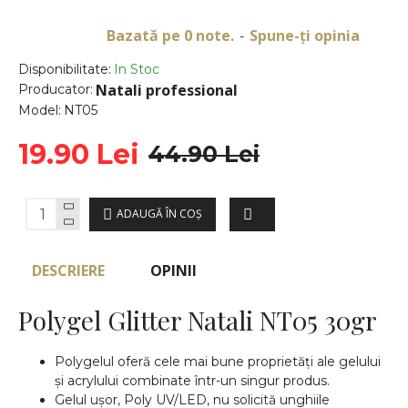
Bazată pe 0 note.
Spune-ţi opinia
-
Disponibilitate:
In Stoc
Natali professional
Producator:
Model:
NT05
19.90 Lei
44.90 Lei
ADAUGĂ ÎN COŞ
DESCRIERE
OPINII
Polygel Glitter Natali NT05 30gr
Polygelul oferă cele mai bune proprietăți ale gelului
și acrylului combinate într-un singur produs.
Gelul ușor, Poly UV/LED, nu solicită unghiile