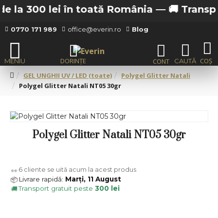
 la 300 lei în toată România —
🚚 Transport 
0770 171 989
office@everin.ro
Blog
GEL UNGHII UV / LED (toate)
Polygel Glitter Natali
Polygel Glitter Natali NT05 30gr
Polygel Glitter Natali NT05 30gr
6
cliente se uită acum la acest produs
👀
Livrare rapidă:
Marți, 11 August
📦
Transport gratuit peste
300 lei
🚚