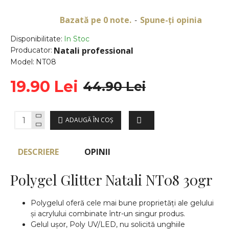
Bazată pe 0 note.
Spune-ţi opinia
-
Disponibilitate:
In Stoc
Natali professional
Producator:
Model:
NT08
19.90 Lei
44.90 Lei
ADAUGĂ ÎN COŞ
DESCRIERE
OPINII
Polygel Glitter Natali NT08 30gr
Polygelul oferă cele mai bune proprietăți ale gelului
și acrylului combinate într-un singur produs.
Gelul ușor, Poly UV/LED, nu solicită unghiile