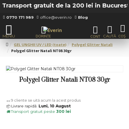
ransport gratuit de la 200 lei in Bucuresti
0770 171 989
office@everin.ro
Blog
GEL UNGHII UV / LED (toate)
Polygel Glitter Natali
Polygel Glitter Natali NT08 30gr
Polygel Glitter Natali NT08 30gr
9
cliente se uită acum la acest produs
👀
Livrare rapidă:
Luni, 10 August
📦
Transport gratuit peste
300 lei
🚚