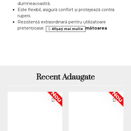
dumneavoastră.
Este flexibil, asigură confort și protejează contra
ruperii.
Rezistență extraordinară pentru utilizatoare
pretențioase.
Rezistă până la următoarea
intretinere!
Nu are miros chimic, care se simte când lucrați cu
acrylul.
Manipulare simplă potrivit imaginației
dumneavoastră.
Ideal pentru profesioniști.
Potrivit pentru lucrul acasa sau la salon.
Recent Adaugate
CE ESTE POLYGEL? TOT CE ESTE MAI BUN DIN GEL
ȘI ACRYL!
Nou
Nou
Gelul Poly UV/LED combină tot ce este mai bun din
sistemul cu gel și acryl. Specialiștii din domeniul unghiilor
au venit cu așa-zisa ”calea de mijloc dulce”, care le
permite utilizatoarelor să creeze un modelaj care are
rezistența
și
durabilitatea
acrylului și, cu toate
acestea
,
este
flexibil
ca gelul.