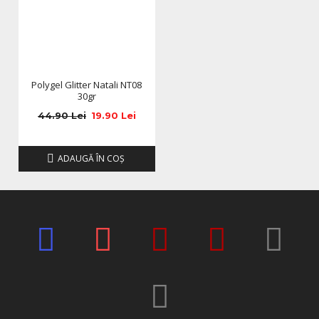
Polygel Glitter Natali NT08
30gr
44.90 Lei
19.90 Lei
ADAUGĂ ÎN COŞ