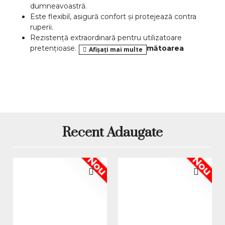
dumneavoastră.
Este flexibil, asigură confort și protejează contra
ruperii.
Rezistență extraordinară pentru utilizatoare
pretențioase.
Rezistă până la următoarea
intretinere!
Nu are miros chimic, care se simte când lucrați cu
acrylul.
Manipulare simplă potrivit imaginației
dumneavoastră.
Ideal pentru profesioniști.
Potrivit pentru lucrul acasa sau la salon.
Recent Adaugate
CE ESTE POLYGEL? TOT CE ESTE MAI BUN DIN GEL
ȘI ACRYL!
Nou
Nou
Gelul Poly UV/LED combină tot ce este mai bun din
sistemul cu gel și acryl. Specialiștii din domeniul unghiilor
au venit cu așa-zisa ”calea de mijloc dulce”, care le
permite utilizatoarelor să creeze un modelaj care are
rezistența
și
durabilitatea
acrylului și, cu toate
acestea
,
este
flexibil
ca gelul.