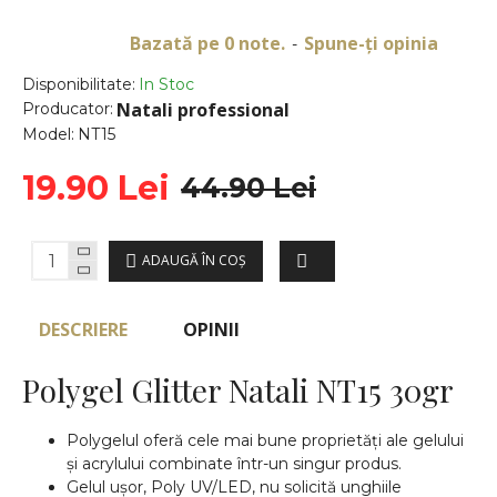
Bazată pe 0 note.
Spune-ţi opinia
-
Disponibilitate:
In Stoc
Natali professional
Producator:
Model:
NT15
19.90 Lei
44.90 Lei
ADAUGĂ ÎN COŞ
DESCRIERE
OPINII
Polygel Glitter Natali NT15 30gr
Polygelul oferă cele mai bune proprietăți ale gelului
și acrylului combinate într-un singur produs.
Gelul ușor, Poly UV/LED, nu solicită unghiile