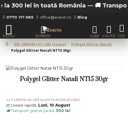
la 300 lei în toată România —
🚚 Transport g
0770 171 989
office@everin.ro
Blog
GEL UNGHII UV / LED (toate)
Polygel Glitter Natali
Polygel Glitter Natali NT15 30gr
Polygel Glitter Natali NT15 30gr
5
cliente se uită acum la acest produs
👀
Livrare rapidă:
Luni, 10 August
📦
Transport gratuit peste
300 lei
🚚