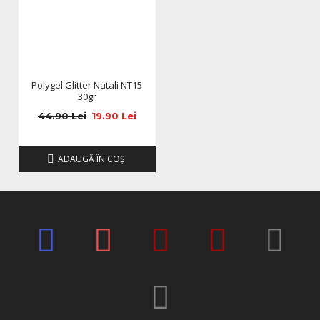
Polygel Glitter Natali NT15
30gr
44.90 Lei
19.90 Lei
ADAUGĂ ÎN COŞ