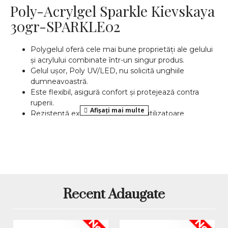
Poly-Acrylgel Sparkle Kievskaya
30gr-SPARKLE02
Polygelul oferă cele mai bune proprietăți ale gelului
și acrylului combinate într-un singur produs.
Gelul ușor, Poly UV/LED, nu solicită unghiile
dumneavoastră.
Este flexibil, asigură confort și protejează contra
ruperii.
Rezistență extraordinară pentru utilizatoare
pretențioase.
Rezistă până la următoarea
intretinere!
Nu are miros chimic, care se simte când lucrați cu
acrylul.
Manipulare simplă potrivit imaginației
dumneavoastră.
Ideal pentru profesioniști.
Recent Adaugate
Potrivit pentru lucrul acasa sau la salon.
CE ESTE POLYGEL? TOT CE ESTE MAI BUN DIN GEL
Nou
Nou
ȘI ACRYL!