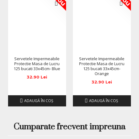
Gelul Poly UV/LED combină tot ce este mai bun din
sistemul cu gel și acryl. Specialiștii din domeniul unghiilor
au venit cu așa-zisa ”calea de mijloc dulce”, care le
permite utilizatoarelor să creeze un modelaj care are
rezistența
și
durabilitatea
acrylului și, cu toate
acestea
,
este
flexibil
ca gelul.
Polygelul este un gel foarte consistent, care se
manipulează cu ajutorul unei pensule și a unui liquid
Servetele Impermeabile
Servetele Impermeabile
special, la fel ca și în cazul lucrului cu acrylul. Însă, la fel ca
Protectie Masa de Lucru
Protectie Masa de Lucru
125 bucati 33x45cm- Blue
125 bucati 33x45cm-
gelul, se întărește în lampa UV sau LED și ulterior produce
Orange
exsudație (lichidul lipicios de pe suprafața unghiei după
32.90 Lei
întărirea în lampă). Acesta trebuie șters cu cleaner.
32.90 Lei
RAPID, SIMPLU ȘI CONFORTABIL
ADAUGĂ ÎN COŞ
ADAUGĂ ÎN COŞ
Lucrul cu gelurile Venalisa Poly UV/LED este foarte plăcut
pentru utilizator. Nu numai că, grație
consistenței
perfecte
, tempoul lucrului îl stabiliți, în primul rând,
dumneavoastră, dar, mai ales, nu necăjiți căile
Cumparate frecvent impreuna
dumneavoastră respiratorii cu mirosul neplăcut care, de
obicei, apare în cursul lucrului cu acrylul.