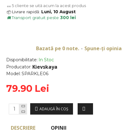
5
cliente se uită acum la acest produs
👀
Livrare rapidă:
Luni, 10 August
📦
Transport gratuit peste
300 lei
🚚
Bazată pe 0 note.
Spune-ţi opinia
-
Disponibilitate:
In Stoc
Kievskaya
Producator:
Model:
SPARKLE06
79.90 Lei
ADAUGĂ ÎN COŞ
DESCRIERE
OPINII