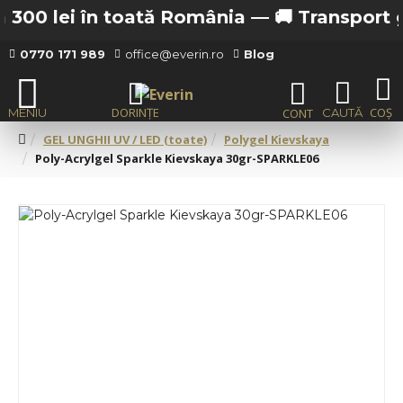
 300 lei în toată România —
🚚 Transport gra
0770 171 989
office@everin.ro
Blog
GEL UNGHII UV / LED (toate)
Polygel Kievskaya
Poly-Acrylgel Sparkle Kievskaya 30gr-SPARKLE06