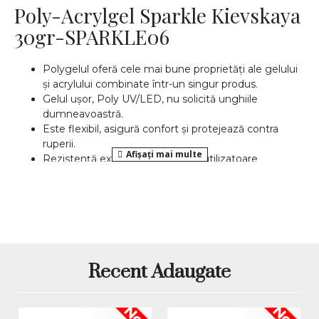
Poly-Acrylgel Sparkle Kievskaya
30gr-SPARKLE06
Polygelul oferă cele mai bune proprietăți ale gelului
și acrylului combinate într-un singur produs.
Gelul ușor, Poly UV/LED, nu solicită unghiile
dumneavoastră.
Este flexibil, asigură confort și protejează contra
ruperii.
Rezistență extraordinară pentru utilizatoare
pretențioase.
Rezistă până la următoarea
intretinere!
Nu are miros chimic, care se simte când lucrați cu
acrylul.
Manipulare simplă potrivit imaginației
dumneavoastră.
Ideal pentru profesioniști.
Recent Adaugate
Potrivit pentru lucrul acasa sau la salon.
CE ESTE POLYGEL? TOT CE ESTE MAI BUN DIN GEL
Nou
Nou
ȘI ACRYL!