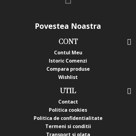
și contururi precise.
3. Se poate combina cu alte nuanțe din gamă?
Da, se combină frumos cu nuanțe calde (mustar, nude,
Povestea Noastra
roz pal, alb) pentru un design echilibrat.
4. Cum evit să se întindă liniile?
CONT
Aplică un strat subțire și polimerizează imediat după
Contul Meu
realizarea designului.
Istoric Comenzi
5. Cum se îndepărtează produsul?
Compara produse
Se pilește topul și stratul de liner, apoi se continuă cu soak-
Wishlist
off sau refile, în funcție de sistemul folosit.
Artistic Liner Gel EVERIN 8ml – 03
oferă precizie, culoare
UTIL
intensă și control total în desen. Alege această nuanță
Contact
burgundy elegantă pentru designuri rafinate și contururi
perfecte. Ideal pentru tehnicienii care doresc un produs
Politica cookies
profesional, durabil și versatil.
Politica de confidentialitate
.
Termeni si conditii
*Produsele prezentate sunt comercializate in ambalajul
original al producatorului. Nuanta, tonul si intensitatea
Transport si plata