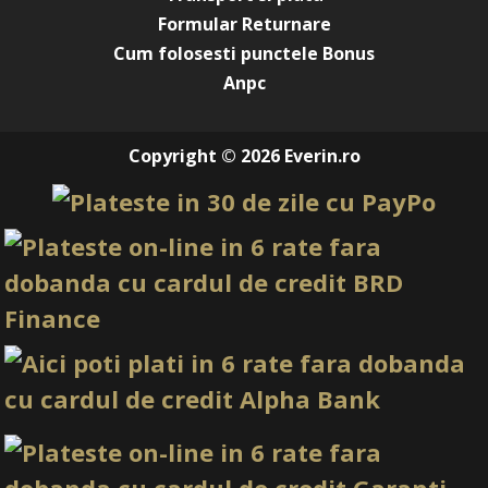
culorii pot varia in functie de monitor. Imaginile produselor
Formular Returnare
prezentate pe site sunt cu titlu de prezentare si pot diferi
Cum folosesti punctele Bonus
in orice mod (culoare, aspect etc.) de imaginile produselor
Anpc
livrate, acestea putand prezenta abateri minore de la
pozele si descrierile prezentate pe site, acestea se pot
modifica in functie de actualizarile producatorilor fara
anuntarea prealabila a utilizatorilor.
Copyright © 2026 Everin.ro