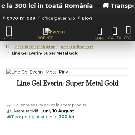
 la 300 lei în toată România —
🚚 Transport 
0770 171 989
office@everin.ro
Blog
GELURI DE DESIGN ❤️
Artistic liner gel
Line Gel Everin- Super Metal Gold
Line Gel Everin- Super Metal Gold
10
cliente se uită acum la acest produs
👀
Livrare rapidă:
Luni, 10 August
📦
Transport gratuit peste
300 lei
🚚