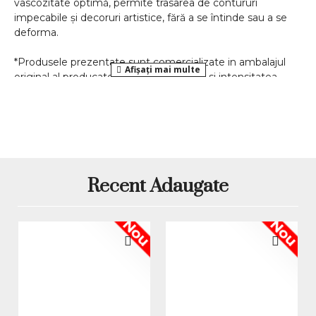
vâscozitate optimă, permite trasarea de contururi
impecabile și decoruri artistice, fără a se întinde sau a se
deforma.
*Produsele prezentate sunt comercializate in ambalajul
original al producatorului. Nuanta, tonul si intensitatea
culorii pot varia in functie de monitor. Imaginile produselor
prezentate pe site sunt cu titlu de prezentare si pot diferi
in orice mod (culoare, aspect etc.) de imaginile produselor
livrate, acestea putand prezenta abateri minore de la
pozele si descrierile prezentate pe site, acestea se pot
modifica in functie de actualizarile producatorilor fara
anuntarea prealabila a utilizatorilor.
Recent Adaugate
Nou
Nou