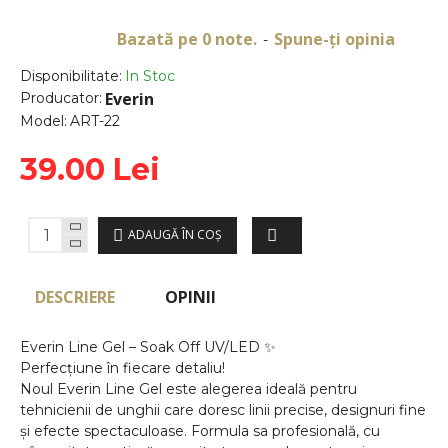
Bazată pe 0 note.
Spune-ţi opinia
-
Disponibilitate:
In Stoc
Everin
Producator:
Model:
ART-22
39.00 Lei
ADAUGĂ ÎN COŞ
DESCRIERE
OPINII
Everin Line Gel – Soak Off UV/LED ✨
Perfecțiune în fiecare detaliu!
Noul Everin Line Gel este alegerea ideală pentru
tehnicienii de unghii care doresc linii precise, designuri fine
și efecte spectaculoase. Formula sa profesională, cu