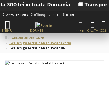
 300 lei în toată România —
🚚 Transport gra
0770 171 989
office@everin.ro
Blog
GELURI DE DESIGN ❤️
Gel Design Artistic Metal Paste Everin
Gel Design Artistic Metal Paste 08