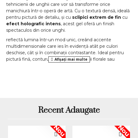
tehnicienii de unghii care vor să transforme orice
manichiură într-o operă de artă. Cu o textură densă, ideală
pentru pictură de detaliu, și cu
sclipici extrem de fin
cu
efect holografic intens
, acest gel oferă un finish
spectaculos din orice unghi.
reflectă lumina într-un mod unic, creând accente
multidimensionale care ies în evidență atât pe culori
deschise, cât și în combinații contrastante. Ideal pentru
pictură fină, contururi, decor 3D și detalii florale sau
abstracte.
Formulat pentru o aplicare precisă, fără scurgere, și
compatibil cu toate tipurile de geluri și oje
semipermanente,
Gelul de Pictură Everin Feya
este un
must-have în trusa oricărei nail artist.
Beneficii cheie:
Recent Adaugate
Sclipici ultra-fin cu efect holografic intens
Textură ideală pentru pictură detaliată și design
Nou
Nou
artistic
Nu curge, perfect pentru lucrări de precizie