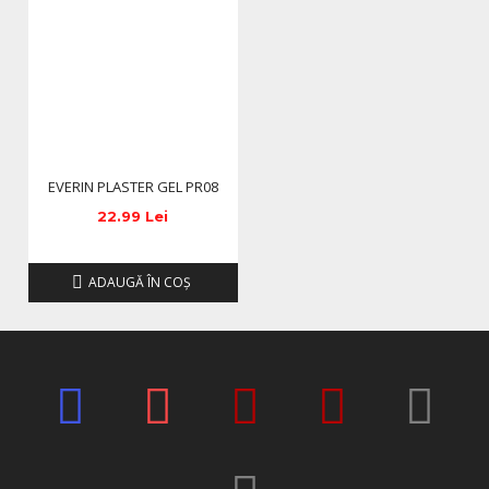
Auriu
– pentru un efect cald, metalic, elegant.
Bej
– pentru manichiuri naturale și minimaliste.
Gri ciment
– pentru un contrast urban sofisticat.
Negru mat
– pentru accente moderne și dramatice.
Caracteristici tehnice
Brand
Everin
EVERIN PLASTER GEL PR08
Gama
Plaster Color Gel
22.99 Lei
Cod produs
PR08
ADAUGĂ ÎN COŞ
Culoare
Maro cupru mat
Textură
Densă, cremoasă, cu relief 3D
Finisaj
Mat natural sau lucios (cu top coat)
Polimerizare
LED 60s / UV 90s
Volum
5 g