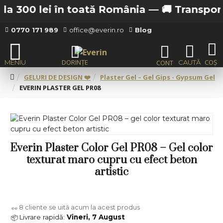
a 300 lei în toată România —
🚚 Transport gr
0770 171 989
office@everin.ro
Blog
GELURI DE DESIGN ❤️
Plaster Gel – Gel Gips - Gypsum Gel
EVERIN PLASTER GEL PR08
Everin Plaster Color Gel PR08 – Gel color
texturat maro cupru cu efect beton
artistic
8
cliente se uită acum la acest produs
👀
Livrare rapidă:
Vineri, 7 August
📦