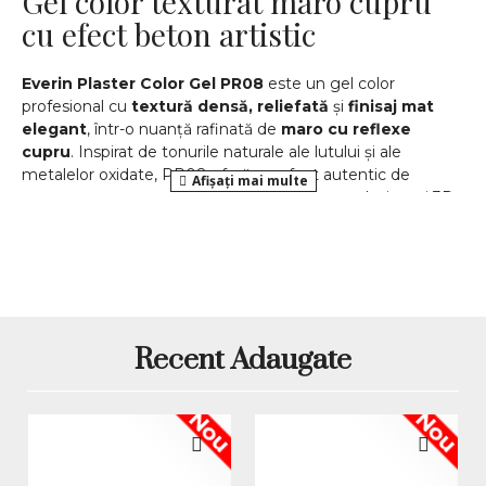
Gel color texturat maro cupru
cu efect beton artistic
Everin Plaster Color Gel PR08
este un gel color
profesional cu
textură densă, reliefată
și
finisaj mat
elegant
, într-o nuanță rafinată de
maro cu reflexe
cupru
. Inspirat de tonurile naturale ale lutului și ale
metalelor oxidate, PR08 oferă un efect autentic de
plaster art
sau
beton artistic
, perfect pentru designuri 3D,
manichiuri moderne și accente creative.
Parte a colecției
Everin Plaster Color Gel
, acest gel a
fost conceput pentru tehnicienii care doresc să aducă
profunzime și expresivitate în lucrările lor. Datorită
consistenței sale controlabile, PR08 permite o aplicare
uniformă și modelarea de suprafețe texturate care își
Recent Adaugate
păstrează forma după polimerizare. Finisajul mat oferă un
contrast subtil între culoarea caldă de cupru și efectul
natural de piatră uscată – o alegere ideală pentru
Nou
Nou
manichiuri artistice, cu accente pământii și elegante.
Avantajele Everin Plaster Color