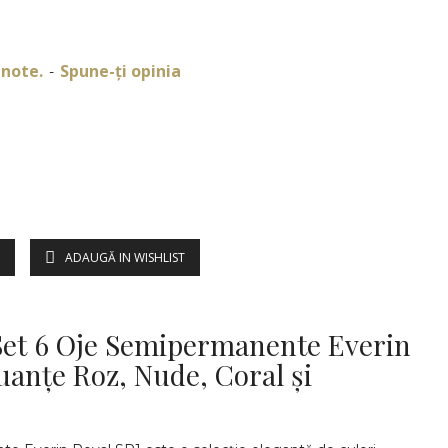
 note.
Spune-ţi opinia
-
ADAUGĂ IN WISHLIST
DESCRIERE
 Set 6 Oje Semipermanente Everin
uanțe Roz, Nude, Coral și