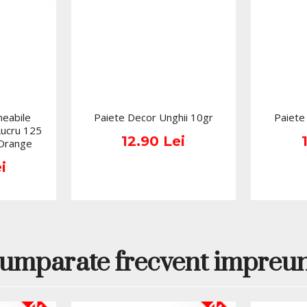
recomandarea către cliente
romantice, fresh sau îndrăz
clientei. În plus, culorile 
glitter fin, linii aurii, folii
De ce să alegi 
Royal SR1?
eabile
Paiete Decor Unghii 10gr
Paiete
Include 6 oje semip
Lucru 125
Conține nuanțe femini
12.90 Lei
 Orange
Este potrivit pentru 
Poate fi folosit pent
i
Oferă varietate croma
Este ideal pentru ma
Modelul setului este
Nuanțele incluse sunt
Nuanțele incluse
umparate frecvent impreu
Cele șase culori din set ofe
delicate. Această varietate
vibrante până la stiluri sub