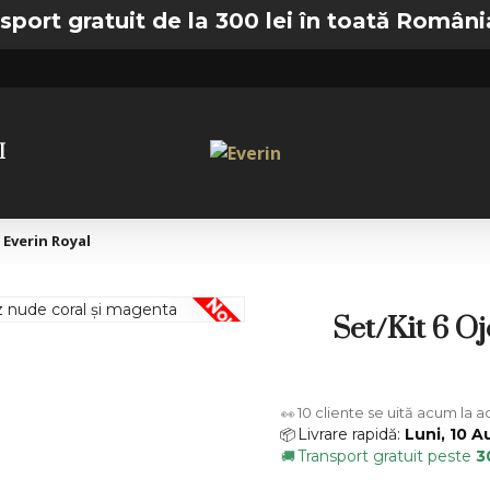
ratuit de la 300 lei în toată România —
🚚 T
I
Everin Royal
Nou
Set/Kit 6 O
10
cliente se uită acum la 
👀
Livrare rapidă:
Luni, 10 A
📦
Transport gratuit peste
3
🚚