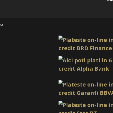
este elegant și ușor de pur
formează o paletă potrivit
Pe unghii scurte, aceste nu
deveni sofisticate și exp
ro
migdală, oval sau ballerina
dar și în designuri complex
profesionist.
Caracteristici 
Everin Royal SR
Denumire produs
Brand
Model
Număr produse
Nuanțe incluse