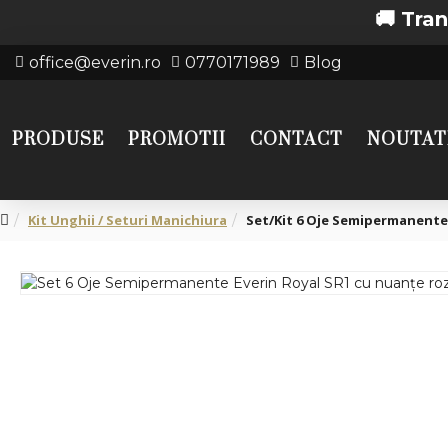
🚚 Transport g
office@everin.ro
0770171989
Blog
PRODUSE
PROMOTII
CONTACT
NOUTAT
Kit Unghii / Seturi Manichiura
Set/Kit 6 Oje Semipermanente 