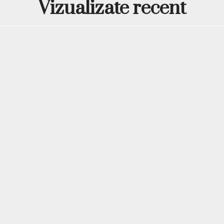
Vizualizate recent
Oja semipermanentă Ever
Nuanța 37 este un coral cal
vacanțe, manichiuri fresh 
Coralul poate pune foarte 
Oja semipermanentă Ever
Nuanța 106 este un pink i
îndrăzneață, potrivită pent
vizual. Poate fi integrată 
Potrivit pentru 
independenți
Setul Everin Royal SR1 este
frecvent de cliente. Rozuri
recomandat și adaptabile la
înseamnă economie de timp
diferite.
Într-un salon aglomerat, p
acoperi atât preferințe disc