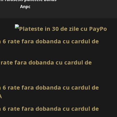
tat, iar coralul aduce prospețime și energie. Împreună, ele
Anpc
ă pentru numeroase cliente și ocazii.
anțe oferă un aspect îngrijit și curat. Pe unghii lungi, pot
resive, mai ales atunci când sunt combinate cu forme precum
. Setul Everin Royal SR1 poate fi folosit în manichiuri simple,
e, ceea ce îl face o alegere practică pentru orice
principale Set 6 Oje Semipermanente
1
Set/Kit 6 Oje Semipermanente Everin Royal
Everin
SR1
6 oje semipermanente
108, 60, 93, 34, 37, 106