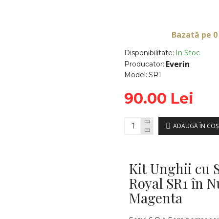
Bazată pe 0
Disponibilitate:
In Stoc
Everin
Producator:
Model:
SR1
90.00 Lei
ADAUGĂ ÎN COŞ
Kit Unghii cu
Royal SR1 în N
Magenta