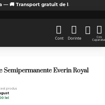
ransport gratuit de la 200 lei in Bucuresti
Cos
Cont
Dorinte
Cuparatur
je Semipermanente Everin Royal
acest produs
ugust
00 lei