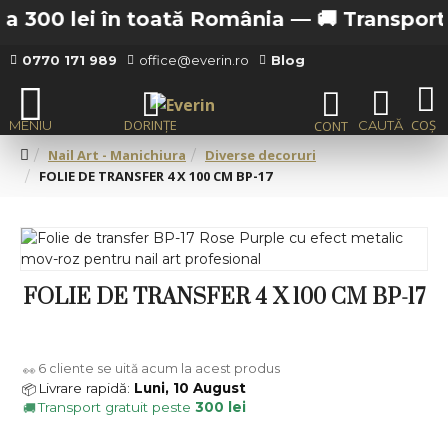
a 300 lei în toată România —
🚚 Transport gr
0770 171 989
office@everin.ro
Blog
Nail Art - Manichiura
Diverse decoruri
FOLIE DE TRANSFER 4 X 100 CM BP-17
FOLIE DE TRANSFER 4 X 100 CM BP-17
6
cliente se uită acum la acest produs
👀
Livrare rapidă:
Luni, 10 August
📦
Transport gratuit peste
300 lei
🚚