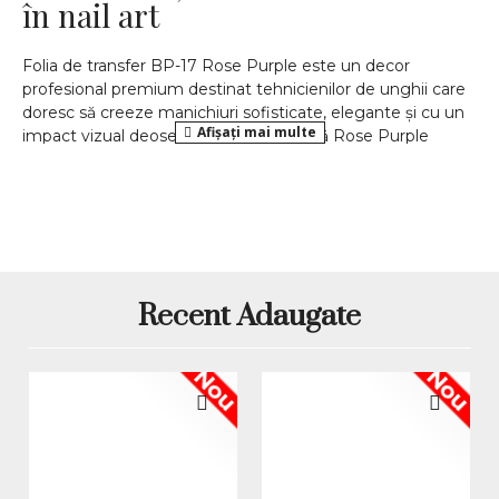
în nail art
Folia de transfer BP-17 Rose Purple este un decor
profesional premium destinat tehnicienilor de unghii care
doresc să creeze manichiuri sofisticate, elegante și cu un
impact vizual deosebit. Nuanța specială Rose Purple
îmbină armonios tonurile de roz și mov, rezultând o
culoare profundă, rafinată și extrem de modernă, potrivită
pentru clientele care apreciază stilul exclusivist.
Efectul metalic intens și uniform transformă instant orice
design de unghii într-o manichiură statement, fără a fi
nevoie de tehnici complexe sau timp suplimentar de lucru.
Recent Adaugate
Formatul generos de 4×100 cm oferă un consum eficient
și face ca această folie să fie ideală pentru utilizare
profesională în salon, dar și pentru pasionații de nail art
Nou
Nou
care doresc rezultate de nivel înalt.
De ce să alegi folia de transfer BP-
17 Rose Purple
Folia BP-17 Rose Purple este alegerea perfectă atunci