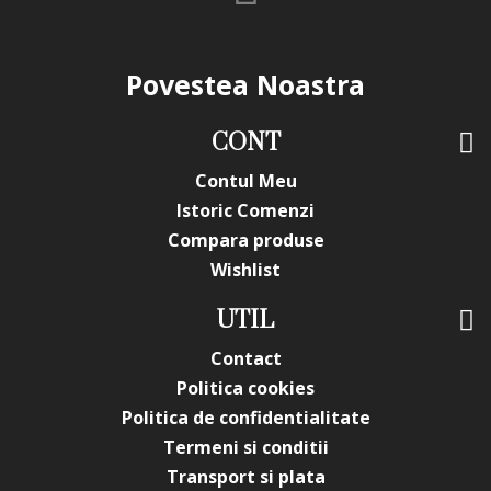
Reduce semnificativ timpul de realizare a manichiurii
Permite realizarea de designuri variate
Ideală pentru saloane cu flux mare de cliente
Povestea Noastra
Recomandări de utilizare
profesională
CONT
Pentru rezultate optime, se recomandă utilizarea unui gel
Contul Meu
sau adeziv special pentru folie de transfer și sigilarea cu un
Istoric Comenzi
top coat de calitate superioară. Acest lucru va menține
Compara produse
intensitatea culorii Rose Purple și va proteja designul
împotriva uzurii zilnice.
Wishlist
Întrebări frecvente – FAQ
UTIL
1. Folia BP-17 Rose Purple este potrivită pentru uz
Contact
profesional?
Politica cookies
Da, este concepută pentru utilizare profesională în
Politica de confidentialitate
saloane.
Termeni si conditii
2. Se poate aplica pe ojă semipermanentă?
Transport si plata
Da, este complet compatibilă.