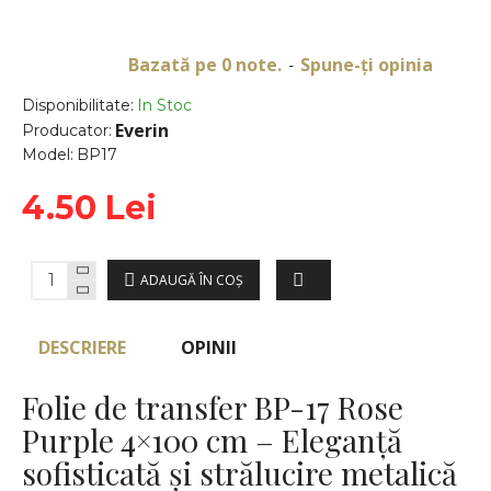
Bazată pe 0 note.
Spune-ţi opinia
-
Disponibilitate:
In Stoc
Everin
Producator:
Model:
BP17
4.50 Lei
ADAUGĂ ÎN COŞ
DESCRIERE
OPINII
Folie de transfer BP-17 Rose
Purple 4×100 cm – Eleganță
sofisticată și strălucire metalică