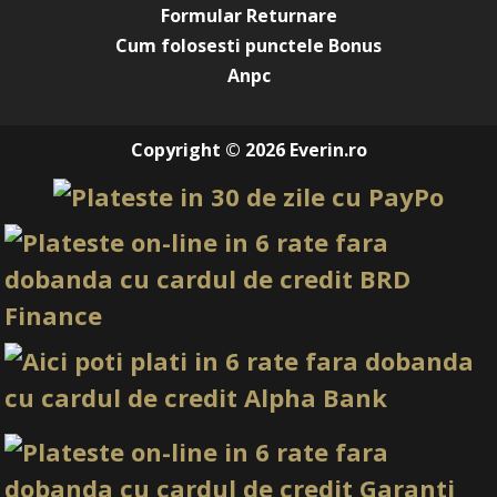
Formular Returnare
3. Este necesar un adeziv special?
Cum folosesti punctele Bonus
Da, se recomandă utilizarea unui produs dedicat pentru
Anpc
transfer.
4. Cât timp rezistă designul?
Copyright © 2026 Everin.ro
Rezistă până la următoarea întreținere dacă este sigilat
corect.
5. Poate fi aplicată pe toată unghia?
Da, poate fi aplicată integral sau parțial.
6. Se poate decupa ușor?
Da, folia este flexibilă și ușor de tăiat.
7. Este compatibilă cu acrylul?
Da, poate fi utilizată pe acryl.
8. Efectul Rose Purple se estompează?
Nu, dacă este protejat corespunzător cu top coat.
9. Este reutilizabilă?