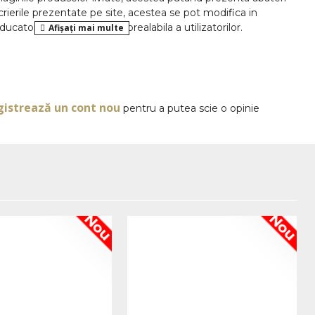
rierile prezentate pe site, acestea se pot modifica in
ducatorilor fara anuntarea prealabila a utilizatorilor.
OPINII
gistrează un cont nou
pentru a putea scie o opinie
Nou
Nou