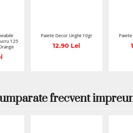
eabile
Paiete Decor Unghii 10gr
Paiete
Lucru 125
12.90 Lei
 Orange
i
umparate frecvent impreu