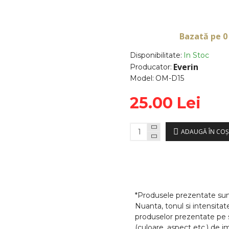
Bazată pe 0
Disponibilitate:
In Stoc
Everin
Producator:
Model:
OM-D15
25.00 Lei
ADAUGĂ ÎN COŞ
*Produsele prezentate sunt
Nuanta, tonul si intensitat
produselor prezentate pe si
(culoare, aspect etc.) de i