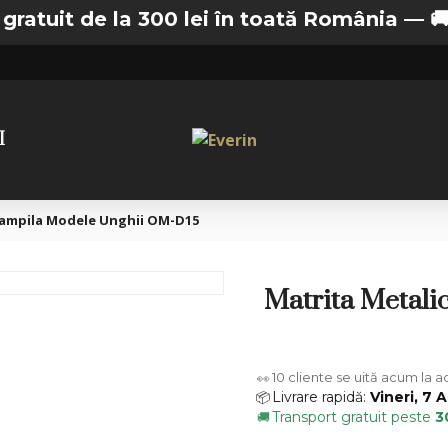
 de la 300 lei în toată România —
🚚 Transpo
I
tampila Modele Unghii OM-D15
Matrita Metali
10
cliente se uită acum la 
👀
Livrare rapidă:
Vineri, 7 
📦
Transport gratuit peste
3
🚚