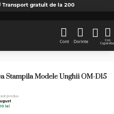
rt gratuit de la 200 lei in Bucuresti
Cos
Cont
Dorinte
Cuparatur
ca Stampila Modele Unghii OM-D15
acest produs
August
00 lei