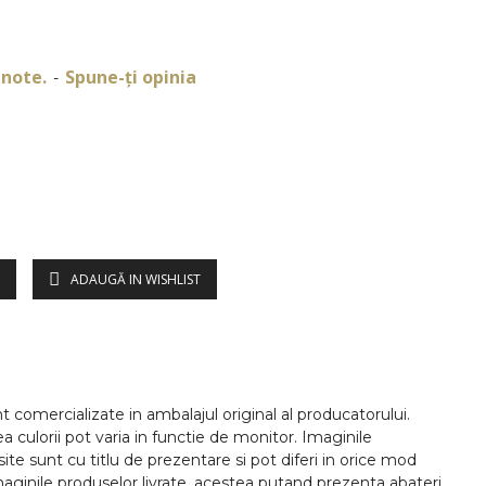
 note.
Spune-ţi opinia
-
ADAUGĂ IN WISHLIST
DESCRIERE
 comercializate in ambalajul original al producatorului.
ea culorii pot varia in functie de monitor. Imaginile
te sunt cu titlu de prezentare si pot diferi in orice mod
maginile produselor livrate, acestea putand prezenta abateri