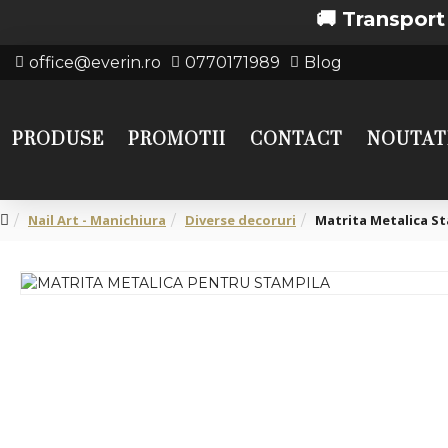
🚚 Transport gratuit
office@everin.ro
0770171989
Blog
PRODUSE
PROMOTII
CONTACT
NOUTAT
Nail Art - Manichiura
Diverse decoruri
Matrita Metalica S