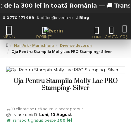
de la 300 lei în toată România —
🚚 Transpor
0770 171 989
office@everin.ro
Blog
Nail Art - Manichiura
Diverse decoruri
Oja Pentru Stampila Molly Lac PRO Stamping- Silver
Oja Pentru Stampila Molly Lac PRO
Stamping- Silver
10
cliente se uită acum la acest produs
👀
Livrare rapidă:
Luni, 10 August
📦
Transport gratuit peste
300 lei
🚚