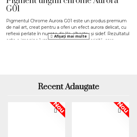
Pigment unghii chrome Aurora
G01
Pigmentul Chrome Aurora G01 este un produs premium
de nail art, creat pentru a oferi un efect aurora delicat, cu
reflexii perlate în nuanțe de lila, albastru și sidef. Rezultatul
este o imagine luminoasă, elegantă și aerisită, care
evidențiază impactul vizual al pigmentului chrome, ideal
pentru manichiuri moderne și feminine.
Efectul obținut este subtil, dar spectaculos, schimbându-
se în funcție de lumină și unghi.
Efect aurora perlat – fin, delicat și
Recent Adaugate
sofisticat
Pigmentul G01 oferă un efect iridescent translucid,
Nou
Nou
perfect pentru manichiuri naturale reinterpretate, fiind
parte din categoria de
pigmenți profesioniști pentru unghii
. Reflexiile lila și
blue creează un aspect eteric, foarte apreciat în trendurile
actuale de nail design.