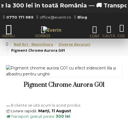
la 300 lei în toată România —
🚚 Transport g
0770 171 989
office@everin.ro
Blog
Nail Art - Manichiura
Diverse decoruri
Pigment Chrome Aurora G01
Pigment Chrome Aurora G01
8
cliente se uită acum la acest produs
👀
Livrare rapidă:
Marți, 11 August
📦
Transport gratuit peste
300 lei
🚚