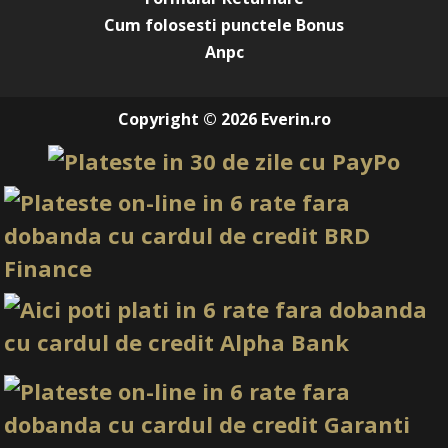
1. Pigmentul este foarte intens?
Cum folosesti punctele Bonus
Nu, are un efect delicat și translucid.
Anpc
2. Este potrivit pentru manichiuri naturale?
Da, este ideal pentru look-uri elegante și discrete.
Copyright © 2026 Everin.ro
3. Ce bază evidențiază cel mai bine pigmentul?
Baza albă sau nude deschis.
4. Se poate folosi pentru french?
Da, oferă un french modern și iridescent, mai ales aplicat
ojă semipermanentă alb perlat Pearl White
peste o
.
5. Are particule vizibile?
Nu, textura este foarte fină.
6. Se aplică ușor?
Da, nu necesită tehnică avansată.
7. Este potrivit pentru unghii scurte?