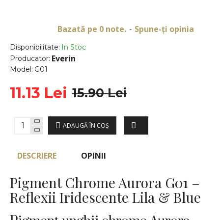
Bazată pe 0 note.
Spune-ţi opinia
-
Disponibilitate:
In Stoc
Everin
Producator:
Model:
G01
11.13 Lei
15.90 Lei
ADAUGĂ ÎN COŞ
DESCRIERE
OPINII
Pigment Chrome Aurora G01 –
Reflexii Iridescente Lila & Blue