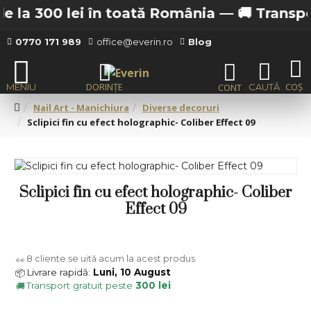
 la 300 lei în toată România —
🚚 Transport 
0770 171 989
office@everin.ro
Blog
Nail Art - Manichiura
Diverse decoruri
Sclipici fin cu efect holographic- Coliber Effect 09
Sclipici fin cu efect holographic- Coliber
Effect 09
8
cliente se uită acum la acest produs
👀
Livrare rapidă:
Luni, 10 August
📦
Transport gratuit peste
300 lei
🚚