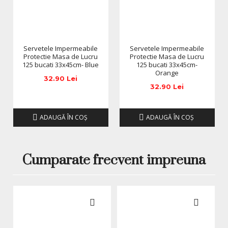
modifica in functie de actualizarile producatorilor fara
anuntarea prealabila a utilizatorilor.
Servetele Impermeabile
Servetele Impermeabile
Protectie Masa de Lucru
Protectie Masa de Lucru
125 bucati 33x45cm- Blue
125 bucati 33x45cm-
Orange
32.90 Lei
32.90 Lei
ADAUGĂ ÎN COŞ
ADAUGĂ ÎN COŞ
Cumparate frecvent impreuna