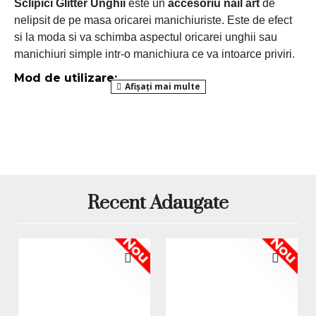
Sclipici Glitter Unghii
este un
accesoriu nail art
de
nelipsit de pe masa oricarei manichiuriste. Este de efect
si la moda si va schimba aspectul oricarei unghii sau
manichiuri simple intr-o manichiura ce va intoarce priviri.
Mod de utilizare:
- Piliti usor suprafata unghiei, aplicati stratul de
lampa UV / LED
baza (Base Coat) si uscati in
- Aplicati gelul sau oja semipermanenta, apoi
aplicati sclipiciul si uscati in lampa UV / LED
Top Coat
- Sigilati manichiura cu un strat de
si
uscati in lampa UV / LED
Recent Adaugate
*Produsele prezentate sunt comercializate in ambalajul
original al producatorului. Nuanta, tonul si intensitatea
Nou
Nou
culorii pot varia in functie de monitor. Imaginile produselor
prezentate pe site sunt cu titlu de prezentare si pot diferi
in orice mod (culoare, aspect etc.) de imaginile produselor
livrate, acestea putand prezenta abateri minore de la
pozele si descrierile prezentate pe site, acestea se pot