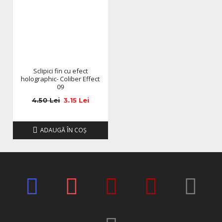
Sclipici fin cu efect
holographic- Coliber Effect
09
4.50 Lei
3.15 Lei
ADAUGĂ ÎN COŞ