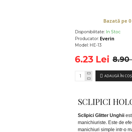
Bazată pe 0
Disponibilitate:
In Stoc
Everin
Producator:
Model:
HE-13
6.23 Lei
8.90 
ADAUGĂ ÎN COŞ
SCLIPICI HOL
Sclipici Glitter Unghii
est
manichiuriste. Este de efe
manichiuri simple intr-o ma