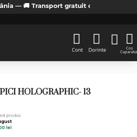
 Transport gratuit de la 200 lei in Bucures
Cos
Cont
Dorinte
Cuparatur
PICI HOLOGRAPHIC- 13
cest produs
ugust
00 lei