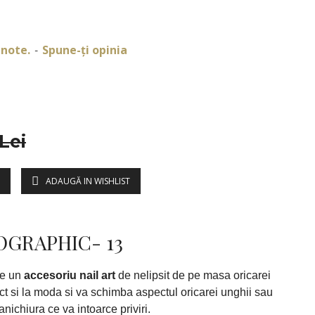
 note.
Spune-ţi opinia
-
Lei
ADAUGĂ IN WISHLIST
DESCRIERE
OGRAPHIC- 13
e un
accesoriu nail art
de nelipsit de pe masa oricarei
ct si la moda si va schimba aspectul oricarei unghii sau
nichiura ce va intoarce priviri.