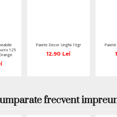
eabile
Paiete Decor Unghii 10gr
Paiete
Lucru 125
12.90 Lei
 Orange
i
umparate frecvent impreu