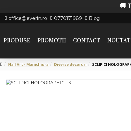
🚚 Transpor
office@everin.ro
0770171989
Blog
PRODUSE
PROMOTII
CONTACT
NOUTAT
Nail Art - Manichiura
Diverse decoruri
SCLIPICI HOLOGRAPH