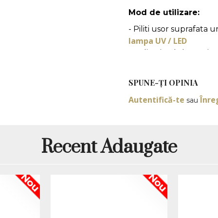
Mod de utilizare:
- Piliti usor suprafata u
lampa UV / LED
- Aplicati gelul sau oja 
lampa UV / LED
- Sigilati manichiura cu
SPUNE-ŢI OPINIA
*Produsele prezentate sunt
Autentifică-te
Înre
sau
Nuanta, tonul si intensitat
produselor prezentate pe si
(culoare, aspect etc.) de i
minore de la pozele si desc
Recent Adaugate
functie de actualizarile pro
Nou
Nou