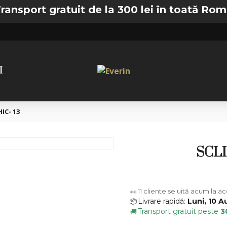
t gratuit de la 300 lei în toată România —

I
IC- 13
SCLI
11
cliente se uită acum la a
👀
Livrare rapidă:
Luni, 10 A
📦
Transport gratuit peste
3
🚚