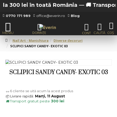
la 300 lei în toată România —
🚚 Transport g
0770 171 989
office@everin.ro
Blog
Nail Art - Manichiura
Diverse decoruri
SCLIPICI SANDY CANDY- EXOTIC 03
SCLIPICI SANDY CANDY- EXOTIC 03
6
cliente se uită acum la acest produs
👀
Livrare rapidă:
Marți, 11 August
📦
Transport gratuit peste
300 lei
🚚