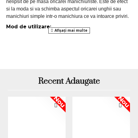
nelipsit de pe masa oricarei manichiuriste. Este de efect
si la moda si va schimba aspectul oricarei unghii sau
manichiuri simple intr-o manichiura ce va intoarce priviri.
Mod de utilizare:
- Piliti usor suprafata unghiei, aplicati stratul de
lampa UV / LED
baza (Base Coat) si uscati in
- Aplicati gelul sau oja semipermanenta, apoi
aplicati sclipiciul si uscati in lampa UV / LED
Top Coat
- Sigilati manichiura cu un strat de
si
uscati in lampa UV / LED
Recent Adaugate
*Produsele prezentate sunt comercializate in ambalajul
original al producatorului. Nuanta, tonul si intensitatea
Nou
Nou
culorii pot varia in functie de monitor. Imaginile produselor
prezentate pe site sunt cu titlu de prezentare si pot diferi
in orice mod (culoare, aspect etc.) de imaginile produselor
livrate, acestea putand prezenta abateri minore de la
pozele si descrierile prezentate pe site, acestea se pot
modifica in functie de actualizarile producatorilor fara