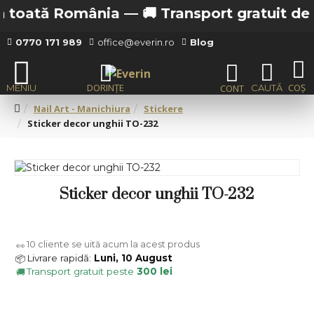
în toată România —
🚚 Transport gratuit de la
0770 171 989
office@everin.ro
Blog
Nail Art - Manichiura
Stickere
Sticker decor unghii TO-232
Sticker decor unghii TO-232
10
cliente se uită acum la acest produs
👀
Livrare rapidă:
Luni, 10 August
📦
Transport gratuit peste
300 lei
🚚