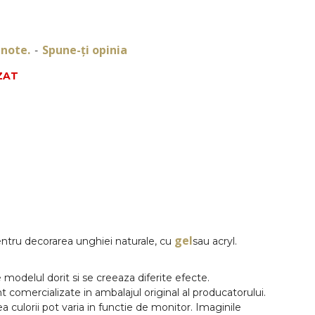
 note.
Spune-ţi opinia
-
ZAT
DESCRIERE
gel
pentru decorarea unghiei naturale, cu
sau acryl.
modelul dorit si se creeaza diferite efecte.
 comercializate in ambalajul original al producatorului.
ea culorii pot varia in functie de monitor. Imaginile