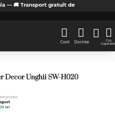
 Transport gratuit de la 200 lei in Bucurest
Cos
Cont
Dorinte
Cuparatur
er Decor Unghii SW-H020
cest produs
ugust
00 lei