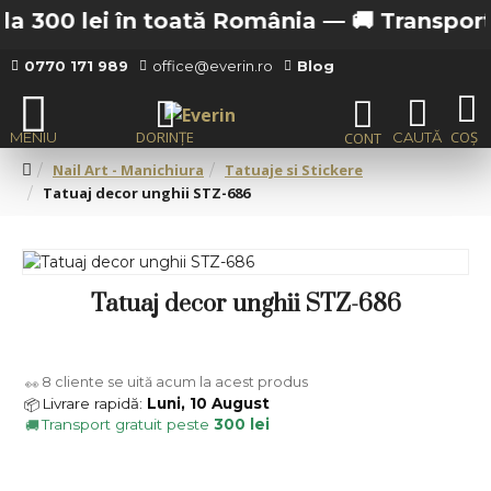
a 300 lei în toată România —
🚚 Transport gr
0770 171 989
office@everin.ro
Blog
Nail Art - Manichiura
Tatuaje si Stickere
Tatuaj decor unghii STZ-686
Tatuaj decor unghii STZ-686
8
cliente se uită acum la acest produs
👀
Livrare rapidă:
Luni, 10 August
📦
Transport gratuit peste
300 lei
🚚