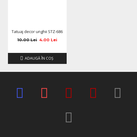
Tatuaj decor unghii STZ-686
10.00 Lei
4.00 Lei
ADAUGĂ ÎN COŞ