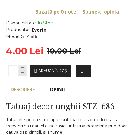
Bazată pe 0 note.
Spune-ţi opinia
-
Disponibilitate:
In Stoc
Everin
Producator:
Model:
STZ686
4.00 Lei
10.00 Lei
ADAUGĂ ÎN COŞ
DESCRIERE
OPINII
Tatuaj decor unghii STZ-686
Tatuajele pe baza de apa sunt foarte usor de folosit si
transforma manichiura clasica intr-una deosebita prin doar
cativa pasi simpli, si anume: