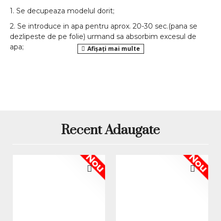
1. Se decupeaza modelul dorit;
2. Se introduce in apa pentru aprox. 20-30 sec.(pana se
dezlipeste de pe folie) urmand sa absorbim excesul de
apa;
3. Se aplica atat pe unghia naturala cat si pe cea din
gel/acril
;
Atentie: Tatuajul se fixeaza pe unghie abia cand zona nu
mai este deloc umeda.
*Produsele prezentate sunt comercializate in ambalajul
original al producatorului. Nuanta, tonul si intensitatea
culorii pot varia in functie de monitor. Imaginile produselor
Recent Adaugate
prezentate pe site sunt cu titlu de prezentare si pot diferi
in orice mod (culoare, aspect etc.) de imaginile produselor
Nou
Nou
livrate, acestea putand prezenta abateri minore de la
pozele si descrierile prezentate pe site, acestea se pot
modifica in functie de actualizarile producatorilor fara
anuntarea prealabila a utilizatorilor.