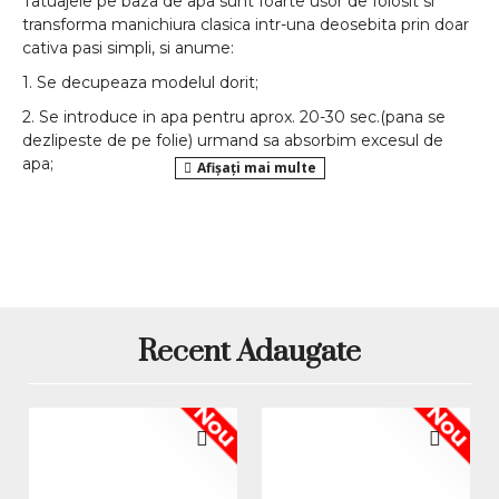
Tatuajele pe baza de apa sunt foarte usor de folosit si
transforma manichiura clasica intr-una deosebita prin doar
cativa pasi simpli, si anume:
1. Se decupeaza modelul dorit;
2. Se introduce in apa pentru aprox. 20-30 sec.(pana se
dezlipeste de pe folie) urmand sa absorbim excesul de
apa;
3. Se aplica atat pe unghia naturala cat si pe cea din
gel/acril
;
Atentie: Tatuajul se fixeaza pe unghie abia cand zona nu
mai este deloc umeda.
*Produsele prezentate sunt comercializate in ambalajul
original al producatorului. Nuanta, tonul si intensitatea
culorii pot varia in functie de monitor. Imaginile produselor
Recent Adaugate
prezentate pe site sunt cu titlu de prezentare si pot diferi
in orice mod (culoare, aspect etc.) de imaginile produselor
Nou
Nou
livrate, acestea putand prezenta abateri minore de la
pozele si descrierile prezentate pe site, acestea se pot
modifica in functie de actualizarile producatorilor fara
anuntarea prealabila a utilizatorilor.