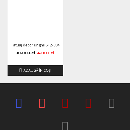
Tatuaj decor unghii STZ-884
10.00 Lei
4.00 Lei
ADAUGĂ ÎN COŞ