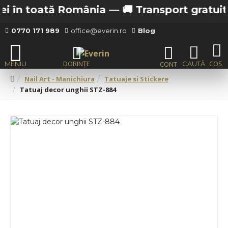
i în toată România —
🚚 Transport gratuit de
0770 171 989
office@everin.ro
Blog
Nail Art - Manichiura
Tatuaje si Stickere
Tatuaj decor unghii STZ-884