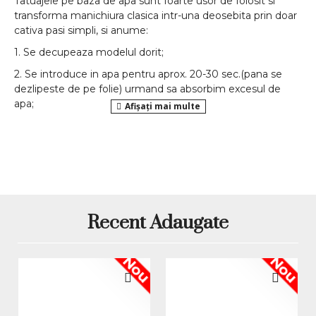
Tatuajele pe baza de apa sunt foarte usor de folosit si
transforma manichiura clasica intr-una deosebita prin doar
cativa pasi simpli, si anume:
1. Se decupeaza modelul dorit;
2. Se introduce in apa pentru aprox. 20-30 sec.(pana se
dezlipeste de pe folie) urmand sa absorbim excesul de
apa;
3. Se aplica atat pe unghia naturala cat si pe cea din
gel/acril
;
Atentie: Tatuajul se fixeaza pe unghie abia cand zona nu
mai este deloc umeda.
*Produsele prezentate sunt comercializate in ambalajul
original al producatorului. Nuanta, tonul si intensitatea
culorii pot varia in functie de monitor. Imaginile produselor
Recent Adaugate
prezentate pe site sunt cu titlu de prezentare si pot diferi
in orice mod (culoare, aspect etc.) de imaginile produselor
Nou
Nou
livrate, acestea putand prezenta abateri minore de la
pozele si descrierile prezentate pe site, acestea se pot
modifica in functie de actualizarile producatorilor fara
anuntarea prealabila a utilizatorilor.