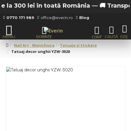
 la 300 lei în toată România —
🚚 Transport 
0770 171 989
office@everin.ro
Blog
Nail Art - Manichiura
Tatuaje si Stickere
Tatuaj decor unghii YZW-3020