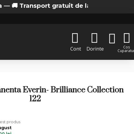
 Transport gratuit de la 200 lei in Bucurest
Cos
Cont
Dorinte
Cuparatur
enta Everin- Brilliance Collection
122
cest produs
ugust
00 lei