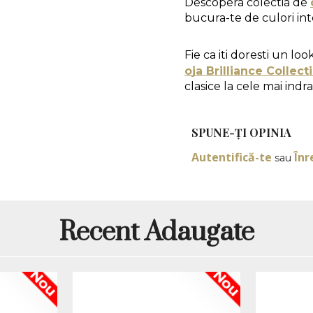
Descopera colectia de 
bucura-te de culori inte
Fie ca iti doresti un loo
oja Brilliance Collect
clasice la cele mai indr
Mod de aplicare:
SPUNE-ŢI OPINIA
Autentifică-te
Înr
sau
1. Pregatirea unghiei 
indeparteaza cuticulele
luciul natural al unghie
2. Aplicarea Primerulu
Recent Adaugate
usuca in 30 de secunde
3. Aplicarea straturil
culoare, cu un interval
expune unghia la lamp
Nou
Nou
de 120-180 de secunde
4. Sigilarea cu Top C