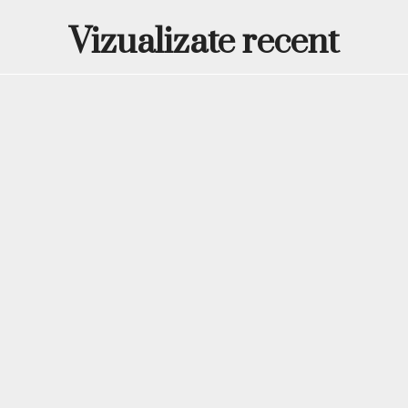
5. Care sunt nuanțele di
Vizualizate recent
Colecția include o varietat
Acest produs face parte d
descoperi o gamă completă
rezultate de calitate super
*Produsele prezentate sunt
Nuanta, tonul si intensitat
produselor prezentate pe si
(culoare, aspect etc.) de i
minore de la pozele si desc
functie de actualizarile pro