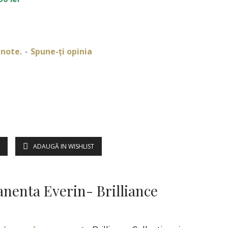
 note.
Spune-ţi opinia
-
ADAUGĂ IN WISHLIST
DESCRIERE
nenta Everin- Brilliance