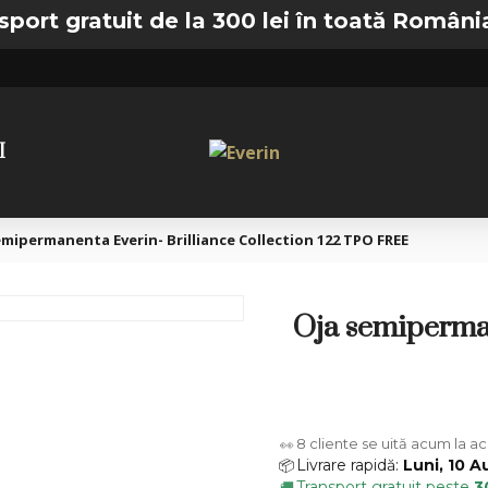
gratuit de la 300 lei în toată România —
🚚
I
emipermanenta Everin- Brilliance Collection 122 TPO FREE
Oja semiperman
8
cliente se uită acum la a
👀
Livrare rapidă:
Luni, 10 A
📦
Transport gratuit peste
3
🚚