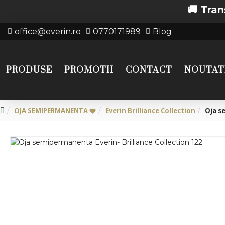
🚚 Transport 
office@everin.ro
0770171989
Blog
PRODUSE
PROMOTII
CONTACT
NOUTAT
OJA SEMIPERMANENTA ❤️
Everin Brilliance Collection
Oja s