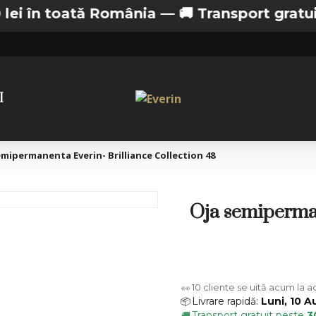
n toată România —
🚚 Transport gratuit de la 
I
emipermanenta Everin- Brilliance Collection 48
Oja semiperman
6
cliente se uită acum la a
👀
Livrare rapidă:
Luni, 10 A
📦
Transport gratuit peste
3
🚚