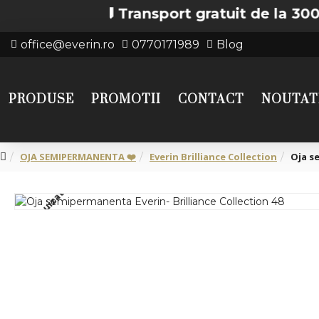
🚚 Transport gratuit de la 300 lei î
office@everin.ro
0770171989
Blog
PRODUSE
PROMOTII
CONTACT
NOUTAT
OJA SEMIPERMANENTA ❤️
Everin Brilliance Collection
Oja s
Stoc epuizat