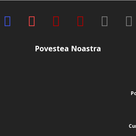
5. Care sunt nuanțele di
Colecția include o varietat
Acest produs face parte d
descoperi o gamă completă
rezultate de calitate super
*Produsele prezentate sunt
Povestea Noastra
Nuanta, tonul si intensitat
produselor prezentate pe si
(culoare, aspect etc.) de i
minore de la pozele si desc
functie de actualizarile pro
Po
Cu