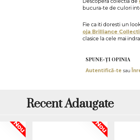
Descopera colectia de 
bucura-te de culori inte
Fie ca iti doresti un loo
oja Brilliance Collect
clasice la cele mai indr
Mod de aplicare:
SPUNE-ŢI OPINIA
Autentifică-te
Înr
sau
1. Pregatirea unghiei 
indeparteaza cuticulele
luciul natural al unghie
2. Aplicarea Primerulu
usuca in 30 de secunde
Recent Adaugate
3. Aplicarea straturil
culoare, cu un interval
expune unghia la lamp
Nou
Nou
de 120-180 de secunde
4. Sigilarea cu Top C