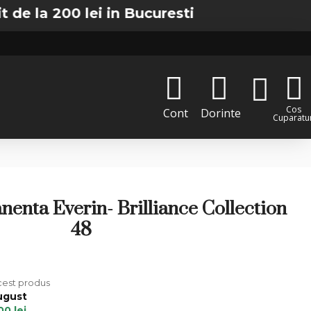
200 lei in Bucuresti
Cos
Cont
Dorinte
Cuparatur
enta Everin- Brilliance Collection
48
cest produs
ugust
00 lei