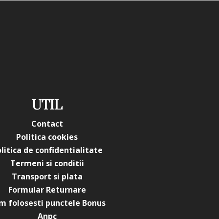
sponibile în colecția Brilliance?
e de nuanțe cu efecte strălucitoare și
Oja semipermanenta brilliance
in categoria
, unde poți
 de produse atent selecționate pentru uz profesional și
ioară.
 comercializate in ambalajul original al producatorului.
ea culorii pot varia in functie de monitor. Imaginile
te sunt cu titlu de prezentare si pot diferi in orice mod
maginile produselor livrate, acestea putand prezenta abateri
UTIL
rierile prezentate pe site, acestea se pot modifica in
ducatorilor fara anuntarea prealabila a utilizatorilor.
Contact
Politica cookies
litica de confidentialitate
Termeni si conditii
Transport si plata
Formular Returnare
m folosesti punctele Bonus
Anpc