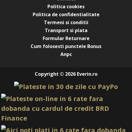
strălucitoare și
Politica cookies
Politica de confidentialitate
Acest produs face parte din categoria
Oja semipermanenta brilliance
, unde poți descoperi
Termeni si conditii
o gamă completă de produse atent selecționate pentru
Transport si plata
uz profesional și rezultate de calitate superioară.
Formular Returnare
*Produsele prezentate sunt comercializate in ambalajul
Cum folosesti punctele Bonus
original al producatorului. Nuanta, tonul si intensitatea
Anpc
culorii pot varia in functie de monitor. Imaginile produselor
prezentate pe site sunt cu titlu de prezentare si pot diferi
in orice mod (culoare, aspect etc.) de imaginile produselor
Copyright © 2026 Everin.ro
livrate, acestea putand prezenta abateri minore de la
pozele si descrierile prezentate pe site, acestea se pot
modifica in functie de actualizarile producatorilor fara
anuntarea prealabila a utilizatorilor.