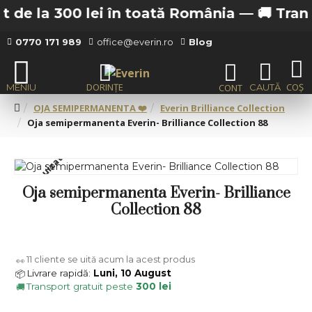
 de la 300 lei în toată România —
🚚 Transpo
0770 171 989
office@everin.ro
Blog
OJA SEMIPERMANENTA ❤️
Everin Brilliance Collection
Oja semipermanenta Everin- Brilliance Collection 88
Stoc epuizat
Oja semipermanenta Everin- Brilliance
Collection 88
11
cliente se uită acum la acest produs
👀
Livrare rapidă:
Luni, 10 August
📦
Transport gratuit peste
300 lei
🚚