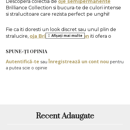
Descopera colectia de 
oje semipermanente
Brilliance Collection si bucura-te de culori intense 
si stralucitoare care rezista perfect pe unghii!
Fie ca iti doresti un look discret sau unul plin de 
stralucire, 
oja Brilliance Collection
 iti ofera o 
gama variata de nuante, de la tonuri clasice la cele 
mai indraznete culori. 
SPUNE-ŢI OPINIA
Autentifică-te
Înregistrează un cont nou
sau
pentru
Mod de aplicare:
a putea scie o opinie
1. Pregatirea unghiei naturale:
 se da forma 
unghiilor, se imping si se indeparteaza cuticulele, 
apoi se utilizeaza o pila buffer pentru a indeparta 
luciul natural al unghiei.
2. Aplicarea Primerului:
 se aplica un strat de 
primer fara acid
 care se usuca in 30 de secunde 
Recent Adaugate
in lampa LED sau in 120 de secunde in lampa UV.
3. Aplicarea straturilor de culoare: 
se aplica 