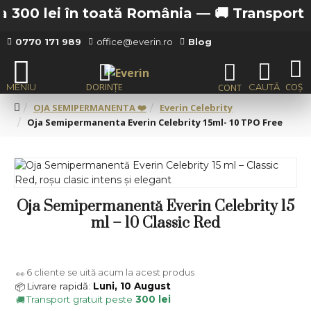
 300 lei în toată România —
🚚 Transport gra
0770 171 989
office@everin.ro
Blog
OJA SEMIPERMANENTA ❤️
Everin Celebrity
Oja Semipermanenta Everin Celebrity 15ml- 10 TPO Free
Oja Semipermanentă Everin Celebrity 15
ml – 10 Classic Red
6
cliente se uită acum la acest produs
👀
Livrare rapidă:
Luni, 10 August
📦
Transport gratuit peste
300 lei
🚚