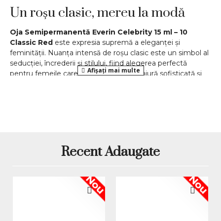
Un roșu clasic, mereu la modă
Oja Semipermanentă Everin Celebrity 15 ml – 10
Classic Red
este expresia supremă a eleganței și
feminității. Nuanța intensă de roșu clasic este un simbol al
seducției, încrederii și stilului, fiind alegerea perfectă
pentru femeile care își doresc o manichiură sofisticată și
atemporală. Parte din colecția
Everin Celebrity
, această
ojă aduce un plus de rafinament și profesionalism fiecărei
manichiuri.
Aplicare ușoară și pigmentare
intensă
Recent Adaugate
Datorită formulei profesionale,
aplicarea este simplă și
uniformă
. Textura autonivelantă se așază perfect pe
unghie, evitând urmele de pensulă și imperfecțiunile.
Nou
Nou
Pigmentarea bogată permite o acoperire completă încă
de la primul strat, însă pentru un rezultat impecabil și
rezistent se recomandă aplicarea a două straturi subțiri.