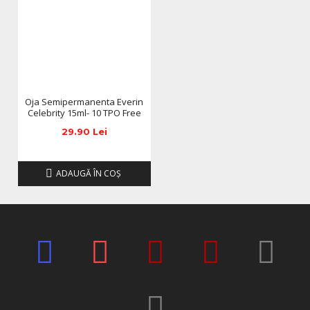
Classic Red?
Aplicată corect, împreună cu bază și top coat, rezistă între
3 și 4 săptămâni.
2. Este necesar să folosesc bază și top coat?
Da, pentru rezultate optime și o rezistență de lungă
durată se recomandă baza și top coat-ul Everin.
Oja Semipermanenta Everin
Celebrity 15ml- 10 TPO Free
3. Ce timp de polimerizare are?
60–90 secunde în lampa LED și aproximativ 120 secunde
29.90 Lei
în lampa UV.
4. Este potrivită pentru ocazii speciale?
ADAUGĂ ÎN COŞ
Da, roșul clasic este ideal pentru evenimente elegante,
dar și pentru manichiuri de zi cu zi sofisticate.
5. Cum se îndepărtează?
Se îndepărtează prin dizolvare în soluții speciale pentru ojă
semipermanentă, fără a afecta unghia naturală.
Acest produs face parte din categoria
Oja semipermanenta Everin Celebrity
, unde poți
descoperi o gamă completă de produse atent