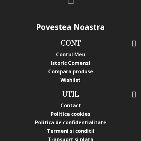
selecționate pentru uz profesional și rezultate de calitate
superioară.
*Produsele prezentate sunt comercializate in ambalajul
original al producatorului. Nuanta, tonul si intensitatea
Povestea Noastra
culorii pot varia in functie de monitor. Imaginile produselor
prezentate pe site sunt cu titlu de prezentare si pot diferi
in orice mod (culoare, aspect etc.) de imaginile produselor
CONT
livrate, acestea putand prezenta abateri minore de la
pozele si descrierile prezentate pe site, acestea se pot
Contul Meu
modifica in functie de actualizarile producatorilor fara
Istoric Comenzi
anuntarea prealabila a utilizatorilor.
Compara produse
Wishlist
UTIL
Contact
Politica cookies
Politica de confidentialitate
Termeni si conditii
Transport si plata